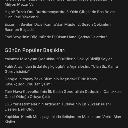
Milyon Mezar Var
Hiçbir Tuzak Onu Durduramıyordu: 3 Yıldır Çiftçilerin Baş Belası
Olan Kedi Yakalandı
Exxen'in Sevilen Dizisi Karma'dan Müjde: 2. Sezon Çekimleri
Resmen Başladı!
Eski Sevgilinin Düğününde Dj Olsan Hangi Şarkıyı Çalardın?
Günün Popüler Başlıkları
Yalnızca Milenyum Çocukları 2000'lilerin Çok İyi Bildiği Şeyler
Fatih Altaylı'dan Erdal Beşikçioğlu'na Ağır Eleştiri: "Ulan Siz Kamu
Görevlisisiniz"
Google'ın Yapay Zeka Biriminin Başındaki Türk: Koray
Kavukçuoğlu'nu Tanıyalım!
Türk Hava Kuvvetleri'nin İlk Kadın Generalinin Dedesinin Çanakkale
Gazisi Olduğu Ortaya Çıktı
LGS Yerleştirmelerinin Ardından Türkiye'nin En Yüksek Puanlı
Liseleri Belli Oldu
Yaptıkları Komik Mesajlaşmalarla İletişimden Maksimum Verim Alan
Kişiler