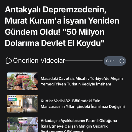
Antakyalı Depremzedenin,
Murat Kurum'a İsyanı Yeniden
Gündem Oldu! "50 Milyon
Dolarıma Devlet El Koydu"
Önerilen Videolar
Gizle
Masadaki Davetsiz Misafir: Türkiye'de Akşam
Yemeği Yiyen Turistin Kediyle İmtihanı
Kurtlar Vadisi 82. Bölümdeki Evin
Manzarasının Yıllar İçindeki İnanılmaz Değişimi
Arkadaşını Ayakkabısının Patenli Olduğuna
İkna Etmeye Çalışan Miniğin Oscarlık
Performansı Gülümsetti