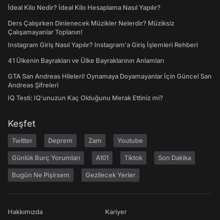
İdeal Kilo Nedir? İdeal Kilo Hesaplama Nasıl Yapılır?
Ders Çalışırken Dinlenecek Müzikler Nelerdir? Müziksiz
Çalışamayanlar Toplanın!
Instagram Giriş Nasıl Yapılır? Instagram'a Giriş İşlemleri Rehberi
41 Ülkenin Bayrakları ve Ülke Bayraklarının Anlamları
GTA San Andreas Hileleri! Oynamaya Doyamayanlar İçin Güncel San
Andreas Şifreleri
IQ Testi: IQ'unuzun Kaç Olduğunu Merak Ettiniz mi?
Keşfet
Twitter
Deprem
Zam
Youtube
Günlük Burç Yorumları
A101
Tiktok
Son Dakika
Bugün Ne Pişirsem
Gezilecek Yerler
Hakkımızda
Kariyer