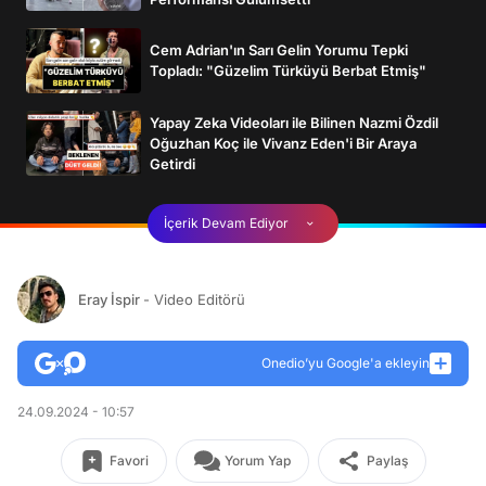
Cem Adrian'ın Sarı Gelin Yorumu Tepki
Topladı: "Güzelim Türküyü Berbat Etmiş"
Yapay Zeka Videoları ile Bilinen Nazmi Özdil
Oğuzhan Koç ile Vivanz Eden'i Bir Araya
Getirdi
İçerik Devam Ediyor
Eray İspir
- Video Editörü
Onedio’yu Google'a ekleyin
24.09.2024 - 10:57
Favori
Yorum Yap
Paylaş