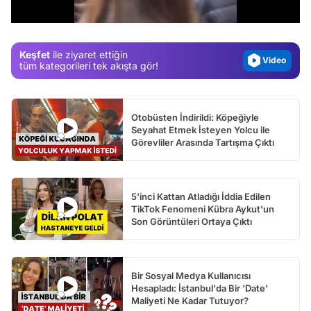
/
Gündem
Magazin
Keşfet
ile ziyaret ettiğin
Video
tüm kategorileri tek akışta gör!
Test
Otobüsten İndirildi: Köpeğiyle
Seyahat Etmek İsteyen Yolcu ile
Görevliler Arasında Tartışma Çıktı
5'inci Kattan Atladığı İddia Edilen
TikTok Fenomeni Kübra Aykut'un
Son Görüntüleri Ortaya Çıktı
Bir Sosyal Medya Kullanıcısı
Hesapladı: İstanbul'da Bir 'Date'
Maliyeti Ne Kadar Tutuyor?