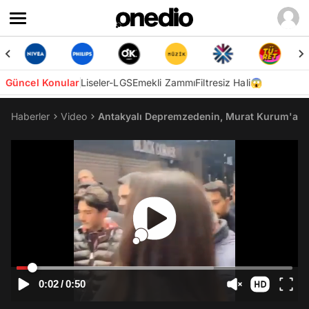
Güncel Konular
Liseler-LGS
Emekli Zammı
Filtresiz Hali😱
Haberler
Video
Antakyalı Depremzedenin, Murat Kurum'a İs
0:02
/
0:50