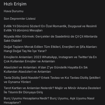
Hızlı Erişim
Hava Durumu
Son Depremler Listesi
Evlilik Yıl Dönümü Sözleri! En Özel Romantik, Duygusal ve Resimli
Evlilik Yıl dönümü Mesajları
Rüyada Altın Görmek: Gerçekler de Saadetiniz de Çil Çil Altınlarda
Saklı Olabilir!
Doğal Taşların Merak Edilen Tüm Etkileri, Enerjileri ve Şifa Alanları:
Hangi Doğal Taş Ne İşe Yarar?
Emojilerin Anlamları: 2023 WhatsApp, Instagram ve Twitter'da En
Çok Kullanılan Emojiler ve Anlamları
Atasözleri ve Anlamları: A'dan Z'ye Gündelik Hayatta En Sık
Kullanılan Atasözleri ve Anlamları
Tavla Diziliş Şekli Nasıldır? Erkek Tavlası ve Kız Tavlası Diziliş Şekilleri
ve Oynama Yönleri
Tarot Kartları ve Anlamları Nelerdir? Majör ve Minör Arkana Desteleri
İle Tılsımlı Bir Dünyaya Giriş
Burç Uyumu Hesaplama Nedir? Burç Uyumu, Aşk Uyumu Nasıl
Hesaplanır?