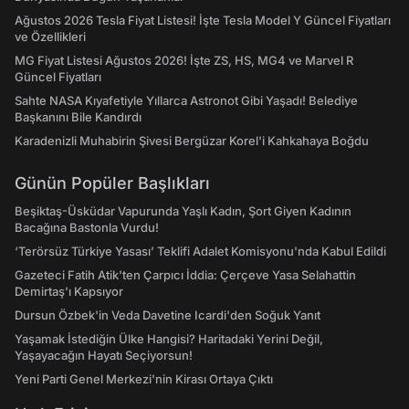
Ağustos 2026 Tesla Fiyat Listesi! İşte Tesla Model Y Güncel Fiyatları
ve Özellikleri
MG Fiyat Listesi Ağustos 2026! İşte ZS, HS, MG4 ve Marvel R
Güncel Fiyatları
Sahte NASA Kıyafetiyle Yıllarca Astronot Gibi Yaşadı! Belediye
Başkanını Bile Kandırdı
Karadenizli Muhabirin Şivesi Bergüzar Korel'i Kahkahaya Boğdu
Günün Popüler Başlıkları
Beşiktaş-Üsküdar Vapurunda Yaşlı Kadın, Şort Giyen Kadının
Bacağına Bastonla Vurdu!
‘Terörsüz Türkiye Yasası’ Teklifi Adalet Komisyonu'nda Kabul Edildi
Gazeteci Fatih Atik'ten Çarpıcı İddia: Çerçeve Yasa Selahattin
Demirtaş'ı Kapsıyor
Dursun Özbek'in Veda Davetine Icardi'den Soğuk Yanıt
Yaşamak İstediğin Ülke Hangisi? Haritadaki Yerini Değil,
Yaşayacağın Hayatı Seçiyorsun!
Yeni Parti Genel Merkezi'nin Kirası Ortaya Çıktı