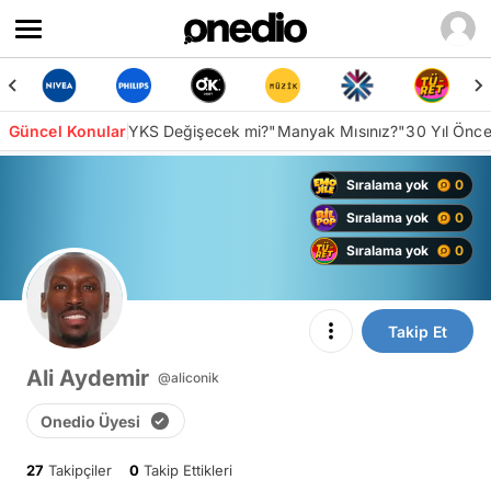
Güncel Konular
YKS Değişecek mi?
"Manyak Mısınız?"
30 Yıl Önc
Sıralama yok
0
Sıralama yok
0
Sıralama yok
0
Takip Et
Ali Aydemir
@aliconik
Onedio Üyesi
27
Takipçiler
0
Takip Ettikleri