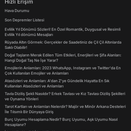
Hızlı Erişim
Hava Durumu
Son Depremler Listesi
Evlilik Yıl Dönümü Sözleri! En Özel Romantik, Duygusal ve Resimli
Evlilik Yıl dönümü Mesajları
Rüyada Altın Görmek: Gerçekler de Saadetiniz de Çil Çil Altınlarda
Saklı Olabilir!
Doğal Taşların Merak Edilen Tüm Etkileri, Enerjileri ve Şifa Alanları:
Hangi Doğal Taş Ne İşe Yarar?
Emojilerin Anlamları: 2023 WhatsApp, Instagram ve Twitter'da En
Çok Kullanılan Emojiler ve Anlamları
Atasözleri ve Anlamları: A'dan Z'ye Gündelik Hayatta En Sık
Kullanılan Atasözleri ve Anlamları
Tavla Diziliş Şekli Nasıldır? Erkek Tavlası ve Kız Tavlası Diziliş Şekilleri
ve Oynama Yönleri
Tarot Kartları ve Anlamları Nelerdir? Majör ve Minör Arkana Desteleri
İle Tılsımlı Bir Dünyaya Giriş
Burç Uyumu Hesaplama Nedir? Burç Uyumu, Aşk Uyumu Nasıl
Hesaplanır?