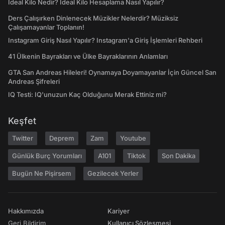
İdeal Kilo Nedir? İdeal Kilo Hesaplama Nasıl Yapılır?
Ders Çalışırken Dinlenecek Müzikler Nelerdir? Müziksiz
Çalışamayanlar Toplanın!
Instagram Giriş Nasıl Yapılır? Instagram'a Giriş İşlemleri Rehberi
41 Ülkenin Bayrakları ve Ülke Bayraklarının Anlamları
GTA San Andreas Hileleri! Oynamaya Doyamayanlar İçin Güncel San
Andreas Şifreleri
IQ Testi: IQ'unuzun Kaç Olduğunu Merak Ettiniz mi?
Keşfet
Twitter
Deprem
Zam
Youtube
Günlük Burç Yorumları
A101
Tiktok
Son Dakika
Bugün Ne Pişirsem
Gezilecek Yerler
Hakkımızda
Kariyer
Geri Bildirim
Kullanıcı Sözleşmesi