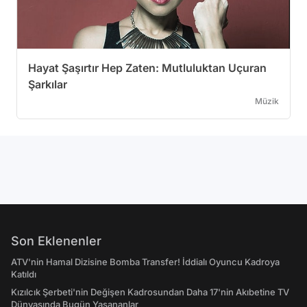
Hayat Şaşırtır Hep Zaten: Mutluluktan Uçuran
Şarkılar
Müzik
Son Eklenenler
ATV'nin Hamal Dizisine Bomba Transfer! İddialı Oyuncu Kadroya
Katıldı
Kızılcık Şerbeti'nin Değişen Kadrosundan Daha 17'nin Akıbetine TV
Dünyasında Bugün Yaşananlar