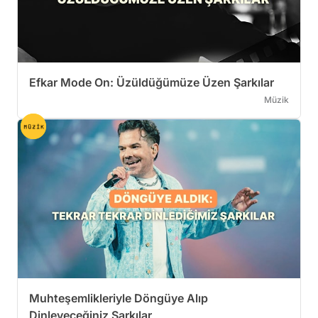
Efkar Mode On: Üzüldüğümüze Üzen Şarkılar
Müzik
Muhteşemlikleriyle Döngüye Alıp
Dinleyeceğiniz Şarkılar