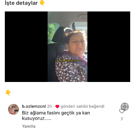
İşte detaylar 👇
/
👇