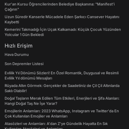
Kur'an Kursu Öğrencilerinden Belediye Başkanına: "Manifest’i
Çağırın"
Uzun Süredir Kanserle Mücadele Eden Şarkıcı Cansever Hayatını
Kaybetti
Kemerini Takmadığı İçin Uçak Kalkamadı: Küçük Çocuk Yüzünden
Yolcular 1 Gün Bekledi
Hızlı Erişim
Hava Durumu
Son Depremler Listesi
Evlilik Yıl Dönümü Sözleri! En Özel Romantik, Duygusal ve Resimli
Evlilik Yıl dönümü Mesajları
Rüyada Altın Görmek: Gerçekler de Saadetiniz de Çil Çil Altınlarda
Saklı Olabilir!
Doğal Taşların Merak Edilen Tüm Etkileri, Enerjileri ve Şifa Alanları:
Hangi Doğal Taş Ne İşe Yarar?
Emojilerin Anlamları: 2023 WhatsApp, Instagram ve Twitter'da En
Çok Kullanılan Emojiler ve Anlamları
Atasözleri ve Anlamları: A'dan Z'ye Gündelik Hayatta En Sık
Kullanılan Atasözleri ve Anlamları