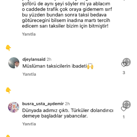
👇
👇
Video