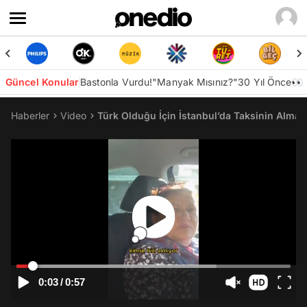
Güncel Konular
Bastonla Vurdu!
"Manyak Mısınız?"
30 Yıl Önce👀
Haberler
Video
Türk Olduğu İçin İstanbul’da Taksinin Almadı
0:03
/
0:57