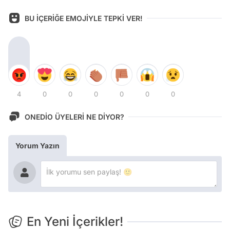
BU İÇERİĞE EMOJİYLE TEPKİ VER!
4
0
0
0
0
0
0
ONEDİO ÜYELERİ NE DİYOR?
Yorum Yazın
En Yeni İçerikler!