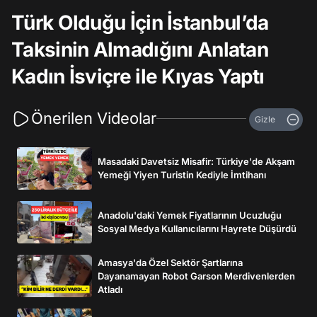
Türk Olduğu İçin İstanbul’da
Taksinin Almadığını Anlatan
Kadın İsviçre ile Kıyas Yaptı
Önerilen Videolar
Gizle
Masadaki Davetsiz Misafir: Türkiye'de Akşam
Yemeği Yiyen Turistin Kediyle İmtihanı
Anadolu'daki Yemek Fiyatlarının Ucuzluğu
Sosyal Medya Kullanıcılarını Hayrete Düşürdü
Amasya'da Özel Sektör Şartlarına
Dayanamayan Robot Garson Merdivenlerden
Atladı