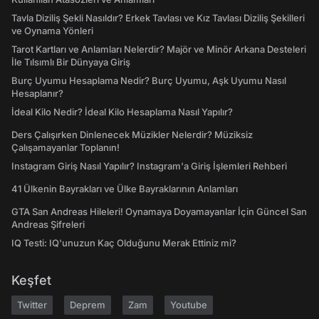
Tavla Diziliş Şekli Nasıldır? Erkek Tavlası ve Kız Tavlası Diziliş Şekilleri
ve Oynama Yönleri
Tarot Kartları ve Anlamları Nelerdir? Majör ve Minör Arkana Desteleri
İle Tılsımlı Bir Dünyaya Giriş
Burç Uyumu Hesaplama Nedir? Burç Uyumu, Aşk Uyumu Nasıl
Hesaplanır?
İdeal Kilo Nedir? İdeal Kilo Hesaplama Nasıl Yapılır?
Ders Çalışırken Dinlenecek Müzikler Nelerdir? Müziksiz
Çalışamayanlar Toplanın!
Instagram Giriş Nasıl Yapılır? Instagram'a Giriş İşlemleri Rehberi
41 Ülkenin Bayrakları ve Ülke Bayraklarının Anlamları
GTA San Andreas Hileleri! Oynamaya Doyamayanlar İçin Güncel San
Andreas Şifreleri
IQ Testi: IQ'unuzun Kaç Olduğunu Merak Ettiniz mi?
Keşfet
Twitter
Deprem
Zam
Youtube