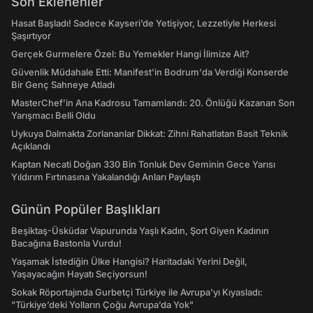
Son Eklenenler
Hasat Başladı! Sadece Kayseri’de Yetişiyor, Lezzetiyle Herkesi
Şaşırtıyor
Gerçek Gurmelere Özel: Bu Yemekler Hangi İlimize Ait?
Güvenlik Müdahale Etti: Manifest'in Bodrum'da Verdiği Konserde
Bir Genç Sahneye Atladı
MasterChef’in Ana Kadrosu Tamamlandı: 20. Önlüğü Kazanan Son
Yarışmacı Belli Oldu
Uykuya Dalmakta Zorlananlar Dikkat: Zihni Rahatlatan Basit Teknik
Açıklandı
Kaptan Necati Doğan 330 Bin Tonluk Dev Geminin Gece Yarısı
Yıldırım Fırtınasına Yakalandığı Anları Paylaştı
Günün Popüler Başlıkları
Beşiktaş-Üsküdar Vapurunda Yaşlı Kadın, Şort Giyen Kadının
Bacağına Bastonla Vurdu!
Yaşamak İstediğin Ülke Hangisi? Haritadaki Yerini Değil,
Yaşayacağın Hayatı Seçiyorsun!
Sokak Röportajında Gurbetçi Türkiye ile Avrupa'yı Kıyasladı:
"Türkiye’deki Yolların Çoğu Avrupa’da Yok"