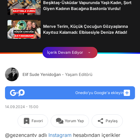
Beşiktaş-Üsküdar Vapurunda Yaşlı Kadın, Şort
Giyen Kadının Bacağına Bastonla Vurdu!
Merve Terim, Küçük Çocuğun Gözyaşlarına
Kayıtsız Kalamadı: Elbisesiyle Denize Atladı!
İçerik Devam Ediyor
Elif Sude Yenidoğan
- Yaşam Editörü
Onedio’yu Google'a ekleyin
14.09.2024 - 15:00
Favori
Yorum Yap
Paylaş
@gezencantv adlı
Instagram
hesabından içerikler