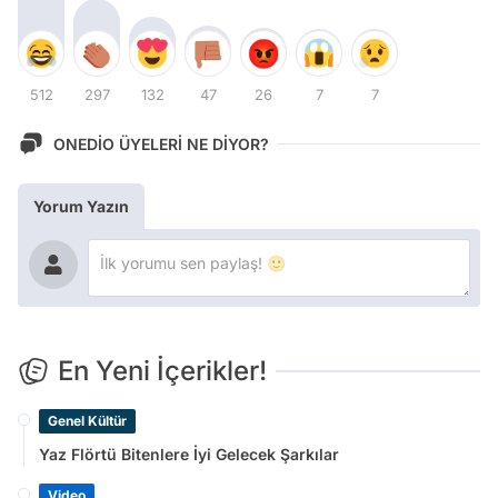
512
297
132
47
26
7
7
ONEDİO ÜYELERİ NE DİYOR?
Yorum Yazın
En Yeni İçerikler!
Genel Kültür
Yaz Flörtü Bitenlere İyi Gelecek Şarkılar
Video