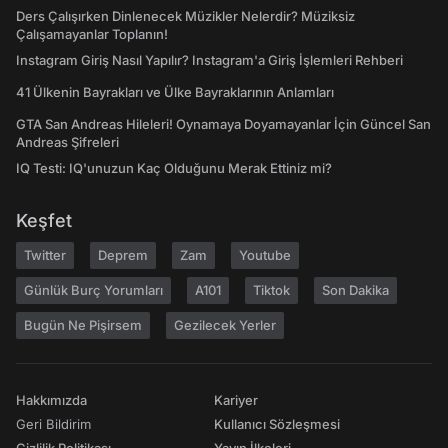
Ders Çalışırken Dinlenecek Müzikler Nelerdir? Müziksiz
Çalışamayanlar Toplanın!
Instagram Giriş Nasıl Yapılır? Instagram'a Giriş İşlemleri Rehberi
41 Ülkenin Bayrakları ve Ülke Bayraklarının Anlamları
GTA San Andreas Hileleri! Oynamaya Doyamayanlar İçin Güncel San
Andreas Şifreleri
IQ Testi: IQ'unuzun Kaç Olduğunu Merak Ettiniz mi?
Keşfet
Twitter
Deprem
Zam
Youtube
Günlük Burç Yorumları
A101
Tiktok
Son Dakika
Bugün Ne Pişirsem
Gezilecek Yerler
Hakkımızda
Kariyer
Geri Bildirim
Kullanıcı Sözleşmesi