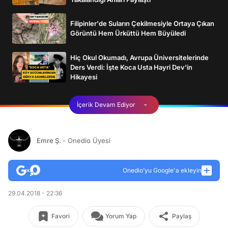
Filipinler'de Suların Çekilmesiyle Ortaya Çıkan
Görüntü Hem Ürküttü Hem Büyüledi
Hiç Okul Okumadı, Avrupa Üniversitelerinde
Ders Verdi: İşte Koca Usta Hayri Dev'in
Hikayesi
İçerik Devam Ediyor
Emre Ş.
- Onedio Üyesi
Onedio’yu Google'a ekleyin
29.04.2018 - 22:36
Favori
Yorum Yap
Paylaş