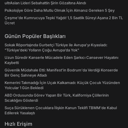
ultrAslan Lideri Sebahattin Şirin Gözaltına Alındı
Psikolojiye Göre Daha Mutlu Olmak İçin Almanız Gereken 5 Şey
Çeşme'de Kumrucuya Tepki Yağdı! 1,5 Saatlik Süreyi Aşana 2 Bin TL
Ücret
Günün Popüler Başlıkları
Sokak Röportajında Gurbetçi Türkiye ile Avrupa'yı Kıyasladı:
"Türkiye’deki Yolların Çoğu Avrupa’da Yok"
Uzun Süredir Kanserle Mücadele Eden Şarkıcı Cansever Hayatını
Kaybetti
Güvenlik Müdahale Etti: Manifest'in Bodrum'da Verdiği Konserde
Bir Genç Sahneye Atladı
Kemerini Takmadığı İçin Uçak Kalkamadı: Küçük Çocuk Yüzünden
Yolcular 1 Gün Bekledi
ABD Ordusunda Görev Yapan Bir Türk, Kaliforniya Çöllerinin
Sıcaklığını Gösterdi
Suça Sürüklenen Çocuklara İlişkin Kanun Teklifi TBMM'de Kabul
Edilerek Yasalaştı
Hızlı Erişim