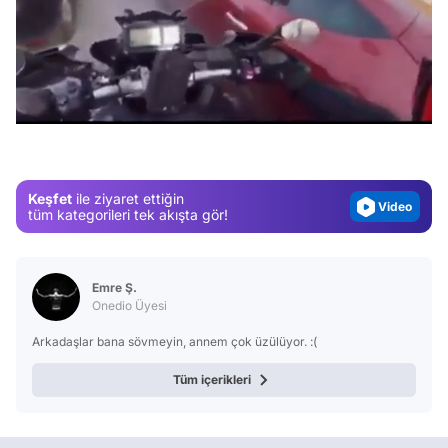
Video
/
Test
Gündem
Magazin
Keşfet
ile ziyaret ettiğin
Video
tüm kategorileri tek akışta gör!
Test
Emre Ş.
Onedio Üyesi
Arkadaşlar bana sövmeyin, annem çok üzülüyor. :(
Tüm içerikleri