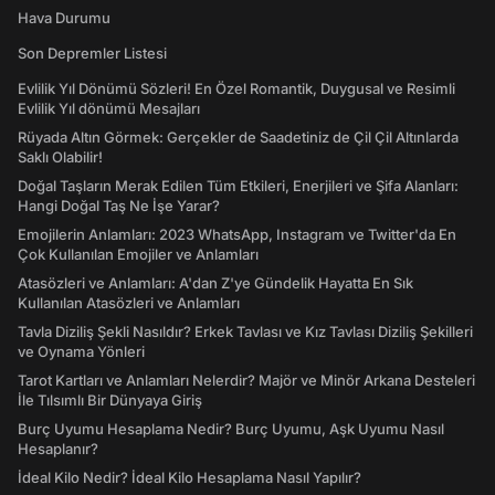
Hava Durumu
Son Depremler Listesi
Evlilik Yıl Dönümü Sözleri! En Özel Romantik, Duygusal ve Resimli
Evlilik Yıl dönümü Mesajları
Rüyada Altın Görmek: Gerçekler de Saadetiniz de Çil Çil Altınlarda
Saklı Olabilir!
Doğal Taşların Merak Edilen Tüm Etkileri, Enerjileri ve Şifa Alanları:
Hangi Doğal Taş Ne İşe Yarar?
Emojilerin Anlamları: 2023 WhatsApp, Instagram ve Twitter'da En
Çok Kullanılan Emojiler ve Anlamları
Atasözleri ve Anlamları: A'dan Z'ye Gündelik Hayatta En Sık
Kullanılan Atasözleri ve Anlamları
Tavla Diziliş Şekli Nasıldır? Erkek Tavlası ve Kız Tavlası Diziliş Şekilleri
ve Oynama Yönleri
Tarot Kartları ve Anlamları Nelerdir? Majör ve Minör Arkana Desteleri
İle Tılsımlı Bir Dünyaya Giriş
Burç Uyumu Hesaplama Nedir? Burç Uyumu, Aşk Uyumu Nasıl
Hesaplanır?
İdeal Kilo Nedir? İdeal Kilo Hesaplama Nasıl Yapılır?