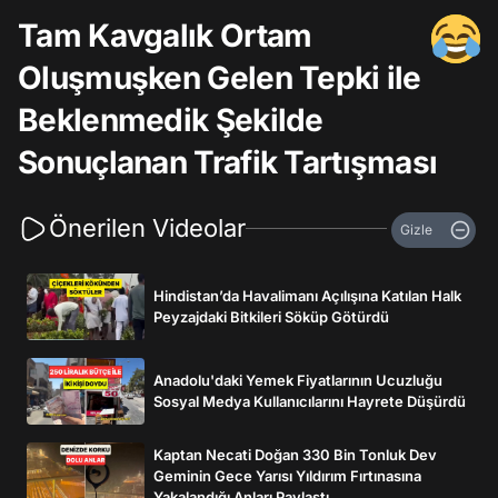
Tam Kavgalık Ortam
Oluşmuşken Gelen Tepki ile
Beklenmedik Şekilde
Sonuçlanan Trafik Tartışması
Önerilen Videolar
Gizle
Hindistan’da Havalimanı Açılışına Katılan Halk
Peyzajdaki Bitkileri Söküp Götürdü
Anadolu'daki Yemek Fiyatlarının Ucuzluğu
Sosyal Medya Kullanıcılarını Hayrete Düşürdü
Kaptan Necati Doğan 330 Bin Tonluk Dev
Geminin Gece Yarısı Yıldırım Fırtınasına
Yakalandığı Anları Paylaştı