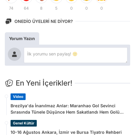
74
64
8
5
0
0
0
ONEDİO ÜYELERİ NE DİYOR?
Yorum Yazın
En Yeni İçerikler!
Video
Brezilya'da İnanılmaz Anlar: Maranhao Gol Sevinci
Sırasında Tünele Düşünce Hem Sakatlandı Hem Golü
Sayılmadı
Genel Kültür
10-16 Ağustos Ankara, İzmir ve Bursa Tiyatro Rehberi