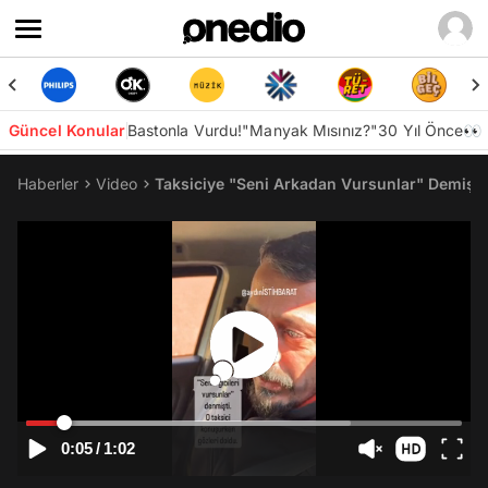
Güncel Konular
Bastonla Vurdu!
"Manyak Mısınız?"
30 Yıl Önce👀
Haberler
Video
Taksiciye "Seni Arkadan Vursunlar" Demişti:
0:05
/
1:02