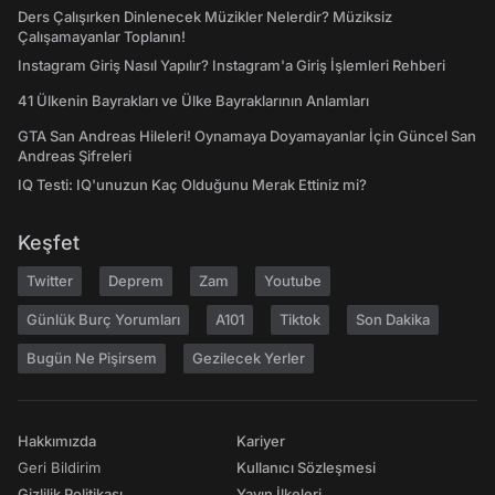
Ders Çalışırken Dinlenecek Müzikler Nelerdir? Müziksiz
Çalışamayanlar Toplanın!
Instagram Giriş Nasıl Yapılır? Instagram'a Giriş İşlemleri Rehberi
41 Ülkenin Bayrakları ve Ülke Bayraklarının Anlamları
GTA San Andreas Hileleri! Oynamaya Doyamayanlar İçin Güncel San
Andreas Şifreleri
IQ Testi: IQ'unuzun Kaç Olduğunu Merak Ettiniz mi?
Keşfet
Twitter
Deprem
Zam
Youtube
Günlük Burç Yorumları
A101
Tiktok
Son Dakika
Bugün Ne Pişirsem
Gezilecek Yerler
Hakkımızda
Kariyer
Geri Bildirim
Kullanıcı Sözleşmesi
Gizlilik Politikası
Yayın İlkeleri