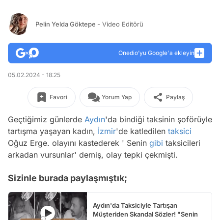
Pelin Yelda Göktepe
- Video Editörü
Onedio’yu Google'a ekleyin
05.02.2024 - 18:25
Favori
Yorum Yap
Paylaş
Geçtiğimiz günlerde
Aydın
'da bindiği taksinin şoförüyle
tartışma yaşayan kadın,
İzmir
'de katledilen
taksici
Oğuz Erge. olayını kastederek ' Senin
gibi
taksicileri
arkadan vursunlar' demiş, olay tepki çekmişti.
Sizinle burada paylaşmıştık;
Aydın'da Taksiciyle Tartışan
Müşteriden Skandal Sözler! "Senin