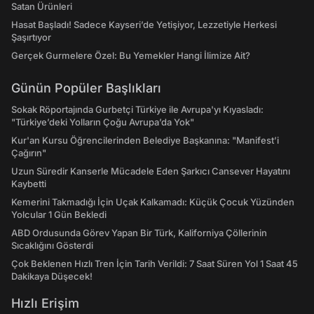
Satan Ürünleri
Hasat Başladı! Sadece Kayseri’de Yetişiyor, Lezzetiyle Herkesi
Şaşırtıyor
Gerçek Gurmelere Özel: Bu Yemekler Hangi İlimize Ait?
Günün Popüler Başlıkları
Sokak Röportajında Gurbetçi Türkiye ile Avrupa'yı Kıyasladı:
"Türkiye’deki Yolların Çoğu Avrupa’da Yok"
Kur'an Kursu Öğrencilerinden Belediye Başkanına: "Manifest’i
Çağırın"
Uzun Süredir Kanserle Mücadele Eden Şarkıcı Cansever Hayatını
Kaybetti
Kemerini Takmadığı İçin Uçak Kalkamadı: Küçük Çocuk Yüzünden
Yolcular 1 Gün Bekledi
ABD Ordusunda Görev Yapan Bir Türk, Kaliforniya Çöllerinin
Sıcaklığını Gösterdi
Çok Beklenen Hızlı Tren İçin Tarih Verildi: 7 Saat Süren Yol 1 Saat 45
Dakikaya Düşecek!
Hızlı Erişim