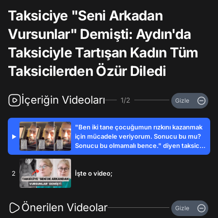
Taksiciye "Seni Arkadan
Vursunlar" Demişti: Aydın'da
Taksiciyle Tartışan Kadın Tüm
Taksicilerden Özür Diledi
İçeriğin Videoları
1/2
Gizle
"Ben iki tane çocuğumun rızkını kazanmak
için mücadele veriyorum. Sonucu bu mu?
▶
Sonucu bu olmamalı bence." diyen taksici
yaşananları gözyaşları ile anlattı.
2
İşte o video;
Önerilen Videolar
Gizle