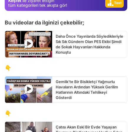
Keşfet
ile ziyaret ettiğin
Test
tüm kategorileri tek akışta gör!
Bu videolar da ilginizi çekebilir;
Daha Önce Yayınlarda Söyledikleriyle
Sık Sık Gündem Olan PES Ekibi Şimdi
de Sokak Hayvanları Hakkında
Konuştu
👇
Gemlik'te Bir Bisikletçi Yağmurlu
Havaların Ardından Yüksek Gerilim
Hatlarının Altındaki Tehlikeyi
Gösterdi
👇
Çatısı Akan Eski Bir Evde Yaşayan