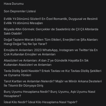
Hava Durumu
Son Depremler Listesi
Evlilik Yıl Dönümü Sözleri! En Özel Romantik, Duygusal ve Resimli
Evlilik Yıl dönümü Mesajları
Rüyada Altın Görmek: Gerçekler de Saadetiniz de Çil Çil Altınlarda
Saklı Olabilir!
Doğal Taşların Merak Edilen Tüm Etkileri, Enerjileri ve Şifa Alanları:
Hangi Doğal Taş Ne İşe Yarar?
Emojilerin Anlamları: 2023 WhatsApp, Instagram ve Twitter'da En
Çok Kullanılan Emojiler ve Anlamları
Atasözleri ve Anlamları: A'dan Z'ye Gündelik Hayatta En Sık
Kullanılan Atasözleri ve Anlamları
Tavla Diziliş Şekli Nasıldır? Erkek Tavlası ve Kız Tavlası Diziliş Şekilleri
ve Oynama Yönleri
Tarot Kartları ve Anlamları Nelerdir? Majör ve Minör Arkana Desteleri
İle Tılsımlı Bir Dünyaya Giriş
Burç Uyumu Hesaplama Nedir? Burç Uyumu, Aşk Uyumu Nasıl
Hesaplanır?
İdeal Kilo Nedir? İdeal Kilo Hesaplama Nasıl Yapılır?