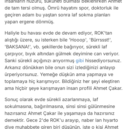
insanların huzuru, sükuneti bulması beklenirken Ahmet
de tam tersi olmuş. Ömrü hayatını spor, doktorluk ile
geçiren adam bu yaştan sonra laf sokma planları
yapan ergene dönmüş.
Haliyle bu havası evde de devam ediyor, ROK'tan
alıştığı üzere, su isterken bile 'Hooop', 'Bürrssst!',
'BAKSANA!', vb. şekillerde bağırıyor, sürekli laf
çarpıyor, bıyık altından gülmek deyimine can veriyor.
Sanki sürekli açığınızı arıyormuş
gibi
hissediyorsunuz.
Arkanız dönükken bile onun sizi izlediğinizi anlayıp
ürperiyorsunuz. Yemeğe düşkün ama yapmaya ve
toplamaya hiç karışmıyor. Bildiğiniz her şeyi eleştiren
ama hiçbir şeye karışmayan insan profili Ahmet Çakar.
Sonuç olarak evde sürekli azarlanmaya, laf
sokulmasına, bağırılmasına, sinsi sinsi gülünmesine
hazırsanız Ahmet Çakar ile yaşamaya da hazırsınız
demektir. Gece 2'de ROK'u arayıp, naber lan hıyarto
diye muhabbete giren biri düşünün, işte o kişi Ahmet