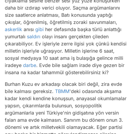
cıyaklama sesine benzer sesi yüz yüze konuşurken
daha bir ızdırap verici oluyor. Saçma argümanlarını
size saatlerce anlatması, Batı konusunda yaptığı
çıkışlar, öğrenilmiş, öğretilmiş zoraki savunmaları,
askerlik
anısı
gibi
her defasında başka türlü anlattığı
yumurtalı
saldırı
olayı insanı gerçekten çileden
çıkarabiliyor. Ev işleriyle zerre ilgisi yok çünkü kendisi
milletin işleriyle uğraşıyor. Milletin işlerine 6 saat,
sosyal medyaya 10 saat ama iş bulaşığa gelince milli
iradeye
darbe
. Evde bile sağlam irade diye gezen bir
insana na kadar tahammül gösterebilirsiniz ki?
Burhan Kuzu ev arkadaşı olacak biri değil, zira evde
bile kalması gereksiz.
TBMM
'deki odasında akşama
kadar kendi kendine konuşsun, anayasal okumlamalar
yapsın, çıkarımlarda bulunsun, sosyopolitik
argümanlarla yeni Türkiye'nin gidişatına yön versin
falan ama evde kalmasın. Sanırım bu dönem onun 3.
dönemi ve artık milletvekili olamayacak. Eğer partisi