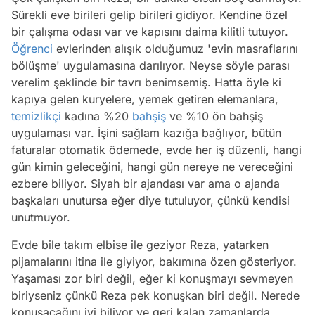
Sürekli eve birileri gelip birileri gidiyor. Kendine özel
bir çalışma odası var ve kapısını daima kilitli tutuyor.
Öğrenci
evlerinden alışık olduğumuz 'evin masraflarını
bölüşme' uygulamasına darılıyor. Neyse söyle parası
verelim şeklinde bir tavrı benimsemiş. Hatta öyle ki
kapıya gelen kuryelere, yemek getiren elemanlara,
temizlikçi
kadına %20
bahşiş
ve %10 ön bahşiş
uygulaması var. İşini sağlam kazığa bağlıyor, bütün
faturalar otomatik ödemede, evde her iş düzenli, hangi
gün kimin geleceğini, hangi gün nereye ne vereceğini
ezbere biliyor. Siyah bir ajandası var ama o ajanda
başkaları unutursa eğer diye tutuluyor, çünkü kendisi
unutmuyor.
Evde bile takım elbise ile geziyor Reza, yatarken
pijamalarını itina ile giyiyor, bakımına özen gösteriyor.
Yaşaması zor biri değil, eğer ki konuşmayı sevmeyen
biriyseniz çünkü Reza pek konuşkan biri değil. Nerede
konuşacağını iyi biliyor ve geri kalan zamanlarda