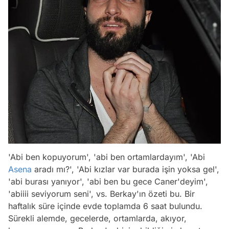
'Abi ben kopuyorum', 'abi ben ortamlardayım', 'Abi
Asena
aradı mı?', 'Abi kızlar var burada işin yoksa gel',
'abi burası yanıyor', 'abi ben bu gece Caner'deyim',
'abiiii seviyorum seni', vs. Berkay'ın özeti bu. Bir
haftalık süre içinde evde toplamda 6 saat bulundu.
Sürekli alemde, gecelerde, ortamlarda, akıyor,