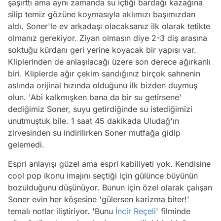
şaşırttı ama aynı zamanda su içtiği bardağı kazağına
silip temiz gözüne koymasıyla aklımızı başımızdan
aldı. Soner'le ev arkadaşı olacaksanız ilk olarak tetikte
olmanız gerekiyor. Ziyan olmasın diye 2-3 diş arasına
soktuğu kürdanı geri yerine koyacak bir yapısı var.
Kliplerinden de anlaşılacağı üzere son derece ağırkanlı
biri. Kliplerde ağır çekim sandığınız birçok sahnenin
aslında orijinal hızında olduğunu ilk bizden duymuş
olun. 'Abi kalkmışken bana da bir su getirsene'
dediğimiz Soner, suyu getirdiğinde su istediğimizi
unutmuştuk bile. 1 saat 45 dakikada Uludağ'ın
zirvesinden su indirilirken Soner mutfağa gidip
gelemedi.
Espri anlayışı güzel ama espri kabiliyeti yok. Kendisine
cool pop ikonu imajını seçtiği için gülünce büyünün
bozulduğunu düşünüyor. Bunun için özel olarak çalışan
Soner evin her köşesine 'gülersen karizma biter!'
temalı notlar iliştiriyor. 'Bunu
İncir Reçeli
' filminde