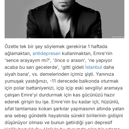
Özetle tek bir şey söylemek gerekirse 1 haftada
ağlamaktan,
antidepresan
kullanmaktan, Emre'nin
'sence arayayım mı?', 'önce o arasın', 'ne yapıyor
acaba bu sarı gecelerde', 'gitti gideli
İstanbul
daha
siyah bana', vs. demelerinden içimiz şişti. Yanınıza
yumuşak yastığınızı, -11 derecede balkonda oturmak
için polar battaniyenizi, içip içip eski sevgiliyi aramaya
çalışan Emre'yi durdurmak için kas gücünüzü hazır
ederek girişin bu işe. Emre'nin bu kadar içli, hüzünlü,
sıfat tamlaması kokan şarkılar yapmasının altında yatan
ana sebep gündelik hayatında sürekli birilerinin gidişini
düşünüyor olması ve bunun getirdiği yarı depresif