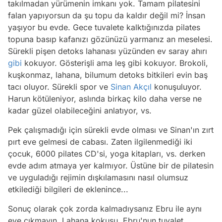
takılmadan yürümenin imkanı yok. Tamam pilatesini
falan yapıyorsun da şu topu da kaldır değil mi? İnsan
yaşıyor bu evde. Gece tuvalete kalktığınızda pilates
topuna basıp kafanızı gözünüzü yarmanız an meselesi.
Sürekli pişen detoks lahanası yüzünden ev saray ahırı
gibi
kokuyor. Gösterişli ama leş gibi kokuyor. Brokoli,
kuşkonmaz, lahana, bilumum detoks bitkileri evin baş
tacı oluyor. Sürekli spor ve
Sinan Akçıl
konuşuluyor.
Harun kötüleniyor, aslında birkaç kilo daha verse ne
kadar güzel olabileceğini anlatıyor, vs.
Pek çalışmadığı için sürekli evde olması ve Sinan'ın zırt
pırt eve gelmesi de cabası. Zaten ilgilenmediği iki
çocuk, 6000 pilates CD'si, yoga kitapları, vs. derken
evde adım atmaya yer kalmıyor. Üstüne bir de pilatesin
ve uyguladığı rejimin dışkılamasını nasıl olumsuz
etkilediği bilgileri de eklenince...
Sonuç olarak çok zorda kalmadıysanız Ebru ile aynı
eve çıkmayın. Lahana kokusu, Ebru'nun tuvalet