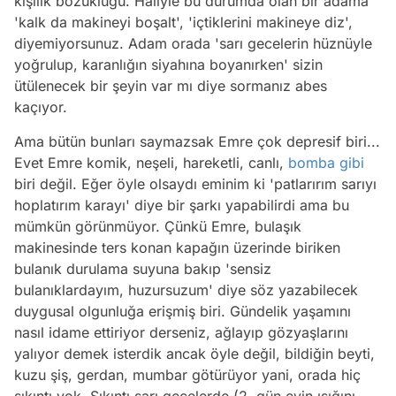
kişilik bozukluğu. Haliyle bu durumda olan bir adama
'kalk da makineyi boşalt', 'içtiklerini makineye diz',
diyemiyorsunuz. Adam orada 'sarı gecelerin hüznüyle
yoğrulup, karanlığın siyahına boyanırken' sizin
ütülenecek bir şeyin var mı diye sormanız abes
kaçıyor.
Ama bütün bunları saymazsak Emre çok depresif biri...
Evet Emre komik, neşeli, hareketli, canlı,
bomba
gibi
biri değil. Eğer öyle olsaydı eminim ki 'patlarırım sarıyı
hoplatırım karayı' diye bir şarkı yapabilirdi ama bu
mümkün görünmüyor. Çünkü Emre, bulaşık
makinesinde ters konan kapağın üzerinde biriken
bulanık durulama suyuna bakıp 'sensiz
bulanıklardayım, huzursuzum' diye söz yazabilecek
duygusal olgunluğa erişmiş biri. Gündelik yaşamını
nasıl idame ettiriyor derseniz, ağlayıp gözyaşlarını
yalıyor demek isterdik ancak öyle değil, bildiğin beyti,
kuzu şiş, gerdan, mumbar götürüyor yani, orada hiç
sıkıntı yok. Sıkıntı sarı gecelerde (2. gün evin ışığını