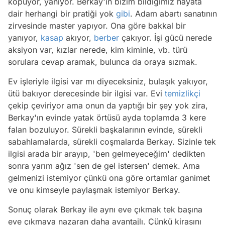
kopuyor, yanıyor. Berkay'ın bizim bildiğimiz hayata
dair herhangi bir pratiği yok
gibi
. Adam abartı sanatının
zirvesinde master yapıyor. Ona göre bakkal bir
yanıyor,
kasap
akıyor,
berber
çakıyor. İşi gücü nerede
aksiyon var, kızlar nerede, kim kiminle, vb. türü
sorulara cevap aramak, bulunca da oraya sızmak.
Ev işleriyle ilgisi var mı diyeceksiniz, bulaşık yakıyor,
ütü bakıyor derecesinde bir ilgisi var. Evi
temizlikçi
çekip çeviriyor ama onun da yaptığı bir şey yok zira,
Berkay'ın evinde yatak örtüsü ayda toplamda 3 kere
falan bozuluyor. Sürekli başkalarının evinde, sürekli
sabahlamalarda, sürekli coşmalarda Berkay. Sizinle tek
ilgisi arada bir arayıp, 'ben gelmeyeceğim' dedikten
sonra yarım ağız 'sen de gel istersen' demek. Ama
gelmenizi istemiyor çünkü ona göre ortamlar ganimet
ve onu kimseyle paylaşmak istemiyor Berkay.
Sonuç olarak Berkay ile aynı eve çıkmak tek başına
eve çıkmaya nazaran daha avantajlı. Çünkü kirasını