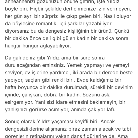
anneannenizi gözünüzün önüne getirin, işte Yıldız
böyle biri. Hiçbir şekilde dertlenmenize izin vermeyen,
her gün ayrı bir sürpriz ile çıkıp gelen biri. Nasıl oluyor
da böylesine romantik, içli şarkılar yazabiliyor
diyorsanız bu da dengesiz kişiliğinin bir ürünü. Çünkü
bir dakika önce deli gibi gülen kadın bir dakika sonra
hüngür hüngür ağlayabiliyor.
Dalgalı deniz gibi Yıldız ama bir süre sonra
durulacağından eminsiniz. Yemek yapmayı ve yemeyi
seviyor, ev işlerine yardımcı, iki arada bir derede beste
yapıyor, saçları gibi renkli biri. Evde kaldığımız bir
hafta boyunca bir dakika durulmadı, sürekli bir devinim
içinde, çalışkan, dobra bir kadın. Sözünü asla
esirgemiyor. Yani sizi idare etmesini beklemeyin, bir
yanlışınızı görürse acımıyor, anında çakıyor lafı.
Sonuç olarak Yıldız yaşaması keyifli biri. Ancak
dengesizliklerine alışmanız biraz zaman alacak ve tabi
görenlerin retinalarını yakan dans figürlerine de. Ama