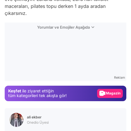
maceraları, pilates topu derken 1 ayda aradan
çıkarsınız.
Yorumlar ve Emojiler Aşağıda
Video
Test
Gündem
Reklam
Magazin
Keşfet
ile ziyaret ettiğin
Video
tüm kategorileri tek akışta gör!
Test
ali ekber
Onedio Üyesi