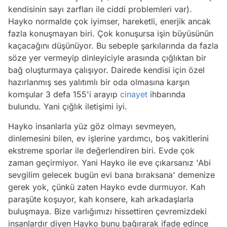
kendisinin sayı zarfları ile ciddi problemleri var).
Hayko normalde çok iyimser, hareketli, enerjik ancak
fazla konuşmayan biri. Çok konuşursa işin büyüsünün
kaçacağını düşünüyor. Bu sebeple şarkılarında da fazla
söze yer vermeyip dinleyiciyle arasında çığlıktan bir
bağ oluşturmaya çalışıyor. Dairede kendisi için özel
hazırlanmış ses yalıtımlı bir oda olmasına karşın
komşular 3 defa 155'i arayıp
cinayet
ihbarında
bulundu. Yani çığlık iletişimi iyi.
Hayko insanlarla yüz göz olmayı sevmeyen,
dinlemesini bilen, ev işlerine yardımcı, boş vakitlerini
ekstreme sporlar ile değerlendiren biri. Evde çok
zaman geçirmiyor. Yani Hayko ile eve çıkarsanız 'Abi
sevgilim gelecek bugün evi bana bıraksana' demenize
gerek yok, çünkü zaten Hayko evde durmuyor. Kah
paraşüte koşuyor, kah konsere, kah arkadaşlarla
buluşmaya. Bize varlığımızı hissettiren çevremizdeki
insanlardır diyen Hayko bunu bağırarak ifade edince