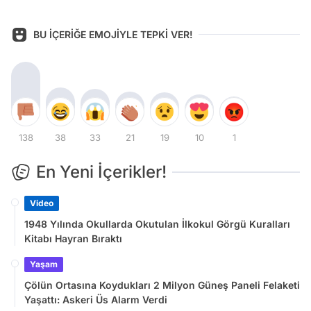
BU İÇERİĞE EMOJİYLE TEPKİ VER!
138
38
33
21
19
10
1
En Yeni İçerikler!
Video
1948 Yılında Okullarda Okutulan İlkokul Görgü Kuralları
Kitabı Hayran Bıraktı
Yaşam
Çölün Ortasına Koydukları 2 Milyon Güneş Paneli Felaketi
Yaşattı: Askeri Üs Alarm Verdi