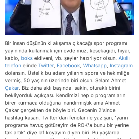
Bir insan düşünün ki akşama çıkacağı spor programı
yayınında kullanmak için evde muz, kesekağıdı, hıyar,
kablo,
boks
eldiveni, vb. şeyler hazırlıyor olsun.
Akıllı
telefon
elinde
Twitter
,
Facebook
,
Whatsapp
,
Instagram
dolansın. Üstelik bu adam yıllarını spora ve hekimliğe
vermiş, 50 yaşının üzerinde biri olsun. Selam Ahmet
Çakar
. Biz daha aklı başında, sakin, oturaklı birini
bekliyorduk açıkçası. Kendimizi hep o programların
birer kurmaca olduğuna inandırmıştık ama Ahmet
Çakar gerçekten de böyle biri. Gecenin 2'sinde
hashtag kasan, Twitter'dan fenolar ile yazışan, 'yarın
programa havuç götüreyim de ROK'a bunu bir yerine
tak artık' diye laf koyayım diyen biri. Bu yaşlarda