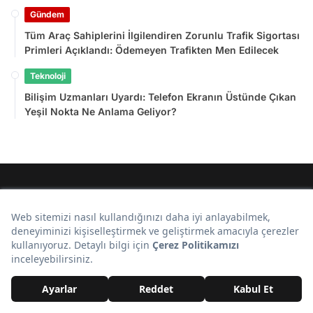
Gündem
Tüm Araç Sahiplerini İlgilendiren Zorunlu Trafik Sigortası
Primleri Açıklandı: Ödemeyen Trafikten Men Edilecek
Teknoloji
Bilişim Uzmanları Uyardı: Telefon Ekranın Üstünde Çıkan
Yeşil Nokta Ne Anlama Geliyor?
Son Eklenenler
1948 Yılında Okullarda Okutulan İlkokul Görgü Kuralları Kitabı Hayran
Bıraktı
Çölün Ortasına Koydukları 2 Milyon Güneş Paneli Felaketi Yaşattı:
Askeri Üs Alarm Verdi
Tüm Araç Sahiplerini İlgilendiren Zorunlu Trafik Sigortası Primleri
Açıklandı: Ödemeyen Trafikten Men Edilecek