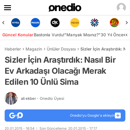
Güncel Konular
Bastonla Vurdu!
"Manyak Mısınız?"
30 Yıl Önce👀
Haberler
Magazin
Ünlüler Dosyası
Sizler İçin Araştırdık: N
Sizler İçin Araştırdık: Nasıl Bir
Ev Arkadaşı Olacağı Merak
Edilen 10 Ünlü Sima
ali ekber
- Onedio Üyesi
Onedio’yu Google'a ekleyin
20.01.2015 - 16:54
Son Güncelleme: 20.01.2015 - 17:17