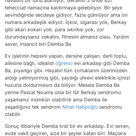
havasını bir türlü atamıyor. Gecenin 3'ünde sizi
teheccüd namazına kaldırmaya gelebiliyor. Bir şeye
sevindiğinde secdeye gidiyor, fazla gülmüyor ama on
numara arkadaşlık ediyor. İçkisi, sigarası yok, Berkay
gibi akarı kokarı yok, para sıkıntısı yok, zor
durumdaysanız zekatını, fitresini almanız olası. Yardım
sever, insancıl biri Demba Ba
Ev işlerinin hepsini yapan, dersine çalışan, derli toplu,
ailesine bağlı, idealist
öğrenci
evi arkadaşı gibi Demba
Ba, piyango gibi. Hayatın tüm zorluklarını üzerinizden
aldığı yetmiyormuş gibi, yaydığı uhrevi elektrikle içinizi
huzurla doldurmasını da biliyor. Mesela Demba Ba
yerine Pascal Nouma olsa bir tür Berkay sendromu
yaşamanız mümkün olabilirdi ama Demba ile
yaşadığınız tek sendrom
Nihat Hatipoğlu
sendromu
olabilir.
Sonuç itibariyle Demba kral bir ev arkadaşı. Evi seven,
evde vakit geçiren, size bir şeyler katan biri. Maçlara