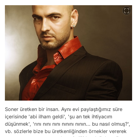
Soner üretken bir insan. Aynı evi paylaştığımız süre
içerisinde 'abi ilham geldi', 'şu an tek ihtiyacım
düşünmek', 'rını nını nını nınını nının... bu nasıl olmuş?',
vb. sözlerle bize bu üretkenliğinden örnekler vererek