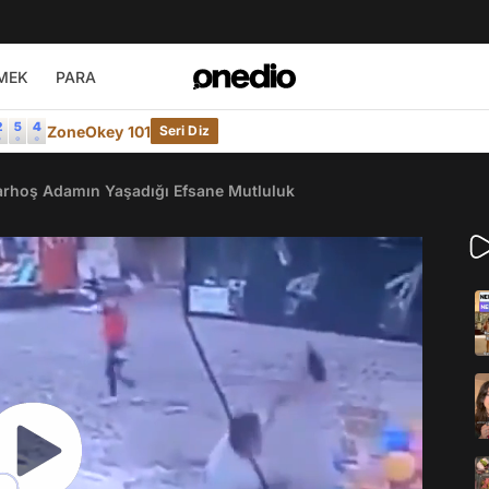
MEK
PARA
ZoneOkey 101
Seri Diz
arhoş Adamın Yaşadığı Efsane Mutluluk