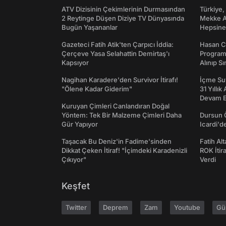
ATV Dizisinin Çekimlerinin Durmasından
Türkiye,
2 Reytinge Düşen Diziye TV Dünyasında
Mekke An
Bugün Yaşananlar
Hepsine 
Gazeteci Fatih Atik'ten Çarpıcı İddia:
Hasan C
Çerçeve Yasa Selahattin Demirtaş'ı
Programı
Kapsıyor
Alınıp Sı
Nagihan Karadere'den Survivor İtirafı!
İçme Suy
"Ölene Kadar Giderim"
31 Yıllık
Devam E
Kuruyan Çimleri Canlandıran Doğal
Yöntem: Tek Bir Malzeme Çimleri Daha
Dursun 
Gür Yapıyor
Icardi'd
Taşacak Bu Deniz'in Fadime'sinden
Fatih Al
Dikkat Çeken İtiraf! "İçimdeki Karadenizli
ROK İtir
Çıkıyor"
Verdi
Keşfet
Twitter
Deprem
Zam
Youtube
Gü