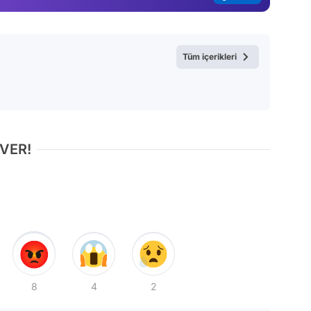
Tüm içerikleri
 VER!
8
4
2