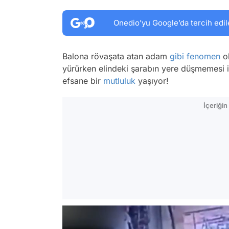
Onedio’yu Google’da tercih edil
Balona rövaşata atan adam
gibi
fenomen
ol
yürürken elindeki şarabın yere düşmemesi 
efsane bir
mutluluk
yaşıyor!
İçeriği