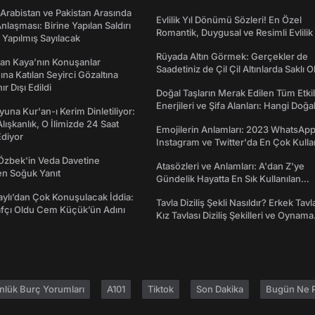
 Arabistan ve Pakistan Arasında
Evlilik Yıl Dönümü Sözleri! En Özel
laşması: Birine Yapılan Saldırı
Romantik, Duygusal ve Resimli Evlilik 
Yapılmış Sayılacak
dönümü Mesajları
Rüyada Altın Görmek: Gerçekler de
an Kaya’nın Konuşanlar
Saadetiniz de Çil Çil Altınlarda Saklı Ol
na Katılan Seyirci Gözaltına
nır Dışı Edildi
Doğal Taşların Merak Edilen Tüm Etkil
Enerjileri ve Şifa Alanları: Hangi Doğa
una Kur'an-ı Kerim Dinletiliyor:
Ne İşe Yarar?
 Alışkanlık, O İlimizde 24 Saat
Emojilerin Anlamları: 2023 WhatsApp
diyor
Instagram ve Twitter'da En Çok Kulla
Emojiler ve Anlamları
Özbek'in Veda Davetine
Atasözleri ve Anlamları: A'dan Z'ye
en Soğuk Yanıt
Gündelik Hayatta En Sık Kullanılan
Atasözleri ve Anlamları
taylı’dan Çok Konuşulacak İddia:
Tavla Diziliş Şekli Nasıldır? Erkek Tavl
afçı Oldu Cem Küçük’ün Adını
Kız Tavlası Diziliş Şekilleri ve Oynama
Yönleri
nlük Burç Yorumları
A101
Tiktok
Son Dakika
Bugün Ne P