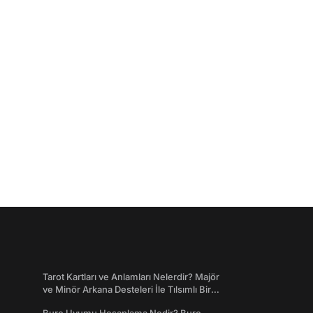
Tarot Kartları ve Anlamları Nelerdir? Majör
ve Minör Arkana Desteleri İle Tılsımlı Bir
Dünyaya Giriş