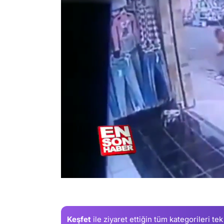
/
Keşfet
ile ziyaret ettiğin
tüm kategorileri tek