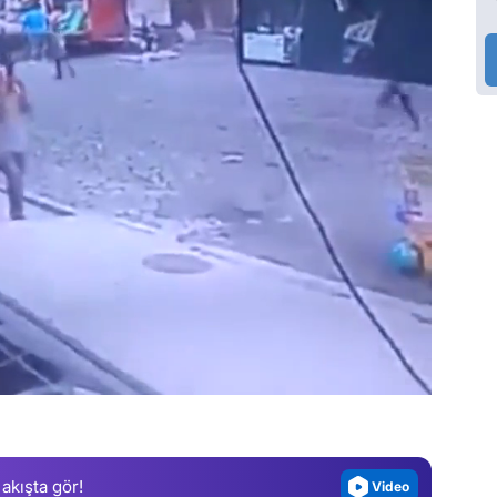
Video
Test
Gündem
Magazin
Video
 akışta gör!
Test