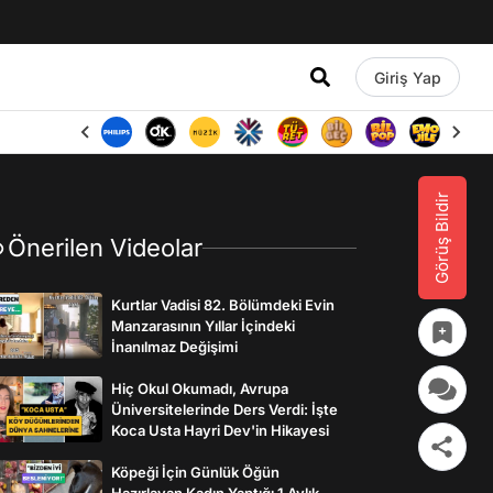
Giriş Yap
Görüş Bildir
Önerilen Videolar
Kurtlar Vadisi 82. Bölümdeki Evin
Manzarasının Yıllar İçindeki
İnanılmaz Değişimi
Hiç Okul Okumadı, Avrupa
Üniversitelerinde Ders Verdi: İşte
Koca Usta Hayri Dev'in Hikayesi
Köpeği İçin Günlük Öğün
Hazırlayan Kadın Yaptığı 1 Aylık