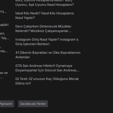
Burç Uyumu Hesaplama Nedir? Burç
Uyumu, Aşk Uyumu Nasıl Hesaplanır?
Yıl
İdeal Kilo Nedir? İdeal Kilo Hesaplama
Nasıl Yapılır?
abilir!
Ders Çalışırken Dinlenecek Müzikler
Nelerdir? Müziksiz Çalışamayanlar
eri,
Toplanın!
l Taş
Instagram Giriş Nasıl Yapılır? Instagram'a
Giriş İşlemleri Rehberi
,
nılan
41 Ülkenin Bayrakları ve Ülke Bayraklarının
Anlamları
GTA San Andreas Hileleri! Oynamaya
Doyamayanlar İçin Güncel San Andreas
ası ve
Şifreleri
IQ Testi: IQ'unuzun Kaç Olduğunu Merak
Ettiniz mi?
işirsem
Gezilecek Yerler