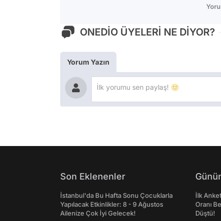
Yoru
ONEDİO ÜYELERİ NE DİYOR?
Yorum Yazın
Son Eklenenler
Günün
İstanbul'da Bu Hafta Sonu Çocuklarla
İlk Anke
Yapılacak Etkinlikler: 8 - 9 Ağustos
Oranı Be
Ailenize Çok İyi Gelecek!
Düştü!