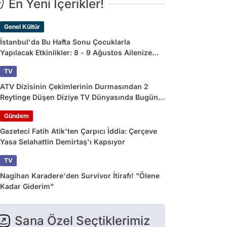
En Yeni İçerikler!
Genel Kültür
İstanbul'da Bu Hafta Sonu Çocuklarla
Yapılacak Etkinlikler: 8 - 9 Ağustos Ailenize
Çok İyi Gelecek!
TV
ATV Dizisinin Çekimlerinin Durmasından 2
Reytinge Düşen Diziye TV Dünyasında Bugün
Yaşananlar
Gündem
Gazeteci Fatih Atik'ten Çarpıcı İddia: Çerçeve
Yasa Selahattin Demirtaş'ı Kapsıyor
TV
Nagihan Karadere'den Survivor İtirafı! "Ölene
Kadar Giderim"
Sana Özel Seçtiklerimiz