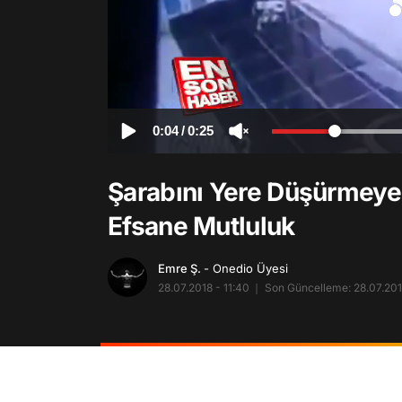
0:04
/
0:25
Şarabını Yere Düşürmeye
Efsane Mutluluk
Emre Ş.
- Onedio Üyesi
28.07.2018 - 11:40
Son Güncelleme: 28.07.201