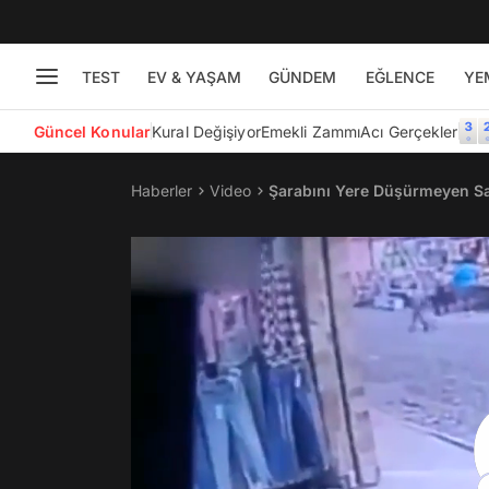
TEST
EV & YAŞAM
GÜNDEM
EĞLENCE
YE
Güncel Konular
Kural Değişiyor
Emekli Zammı
Acı Gerçekler
Haberler
Video
Şarabını Yere Düşürmeyen S