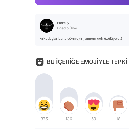
Emre Ş.
Onedio Üyesi
Arkadaşlar bana sövmeyin, annem çok üzülüyor. :(
BU İÇERİĞE EMOJİYLE TEPKİ
375
136
59
18