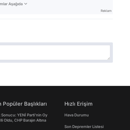
mlar Aşağıda
Reklam
 Popüler Başlıkları
Hızlı Erişim
t Sonucu: YENİ Parti'nin Oy
Hava Durumu
lli Oldu, CHP Barajın Altına
Son Depremler Listesi