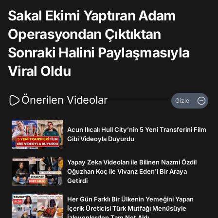
Sakal Ekimi Yaptıran Adam
Operasyondan Çıktıktan
Sonraki Halini Paylaşmasıyla
Viral Oldu
Önerilen Videolar
Gizle
Acun Ilıcalı Hull City’nin 5 Yeni Transferini Film
Gibi Videoyla Duyurdu
Yapay Zeka Videoları ile Bilinen Nazmi Özdil
Oğuzhan Koç ile Vivanz Eden'i Bir Araya
Getirdi
Her Gün Farklı Bir Ülkenin Yemeğini Yapan
İçerik Üreticisi Türk Mutfağı Menüsüyle
İzleyenlerden Tam Not Aldı