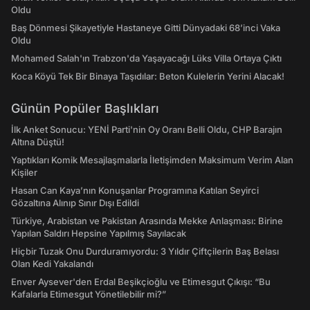
Oldu
Baş Dönmesi Şikayetiyle Hastaneye Gitti Dünyadaki 68’inci Vaka
Oldu
Mohamed Salah'ın Trabzon'da Yaşayacağı Lüks Villa Ortaya Çıktı
Koca Köyü Tek Bir Binaya Taşıdılar: Beton Kulelerin Yerini Alacak!
Günün Popüler Başlıkları
İlk Anket Sonucu: YENİ Parti'nin Oy Oranı Belli Oldu, CHP Barajın
Altına Düştü!
Yaptıkları Komik Mesajlaşmalarla İletişimden Maksimum Verim Alan
Kişiler
Hasan Can Kaya’nın Konuşanlar Programına Katılan Seyirci
Gözaltına Alınıp Sınır Dışı Edildi
Türkiye, Arabistan ve Pakistan Arasında Mekke Anlaşması: Birine
Yapılan Saldırı Hepsine Yapılmış Sayılacak
Hiçbir Tuzak Onu Durduramıyordu: 3 Yıldır Çiftçilerin Baş Belası
Olan Kedi Yakalandı
Enver Aysever'den Erdal Beşikçioğlu ve Etimesgut Çıkışı: “Bu
Kafalarla Etimesgut Yönetilebilir mi?”