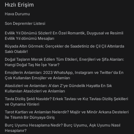
Hızlı Erişim
Hava Durumu
Son Depremler Listesi
Evlilik Yıl Dönümü Sözleri! En Özel Romantik, Duygusal ve Resimli
Evlilik Yıl dönümü Mesajları
Rüyada Altın Görmek: Gerçekler de Saadetiniz de Çil Çil Altınlarda
Saklı Olabilir!
Doğal Taşların Merak Edilen Tüm Etkileri, Enerjileri ve Şifa Alanları:
Hangi Doğal Taş Ne İşe Yarar?
Emojilerin Anlamları: 2023 WhatsApp, Instagram ve Twitter'da En
Çok Kullanılan Emojiler ve Anlamları
Atasözleri ve Anlamları: A'dan Z'ye Gündelik Hayatta En Sık
Kullanılan Atasözleri ve Anlamları
Tavla Diziliş Şekli Nasıldır? Erkek Tavlası ve Kız Tavlası Diziliş Şekilleri
ve Oynama Yönleri
Tarot Kartları ve Anlamları Nelerdir? Majör ve Minör Arkana Desteleri
İle Tılsımlı Bir Dünyaya Giriş
Burç Uyumu Hesaplama Nedir? Burç Uyumu, Aşk Uyumu Nasıl
Hesaplanır?