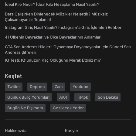
İdeal Kilo Nedir? İdeal Kilo Hesaplama Nasıl Yapılır?
Ders Çalışırken Dinlenecek Müzikler Nelerdir? Müziksiz
Çalışamayanlar Toplanın!
Instagram Giriş Nasıl Yapılır? Instagram'a Giriş İşlemleri Rehberi
41 Ülkenin Bayrakları ve Ülke Bayraklarının Anlamları
GTA San Andreas Hileleri! Oynamaya Doyamayanlar İçin Güncel San
Andreas Şifreleri
IQ Testi: IQ'unuzun Kaç Olduğunu Merak Ettiniz mi?
Keşfet
Twitter
Deprem
Zam
Youtube
Günlük Burç Yorumları
A101
Tiktok
Son Dakika
Bugün Ne Pişirsem
Gezilecek Yerler
Hakkımızda
Kariyer