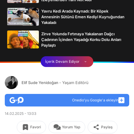
Yavru Kedi Arada Kaynadı: Bir Köpek
Annesinin Sütünü Emen Kediyi Kuyruğundan
Yakaladı
Zirve Yolunda Fırtınaya Yakalanan Dağcı
Çadırının İçinden Yaşadığı Korku Dolu Anları
Paylaştı
İçerik Devam Ediyor
Elif Sude Yenidoğan
- Yaşam Editörü
Onedio’yu Google'a ekleyin
14.02.2025 - 13:03
Favori
Yorum Yap
Paylaş