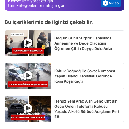
Keşfet
ile ziyaret ettiğin
Test
tüm kategorileri tek akışta gör!
Bu içeriklerimiz de ilginizi çekebilir.
Doğum Günü Sürprizi Esnasında
Anneanne ve Dede Olacağını
Öğrenen Çiftin Duygu Dolu Anları
Koltuk Değneği ile Sakat Numarası
Yapan Dilenci Zabıtaları Görünce
Koşa Koşa Kaçtı
Henüz Yeni Araç Alan Genç Çift Bir
Gece Gelen Telefonla Kabusu
Yaşadı: Alkollü Sürücü Araçlarını Pert
Etti