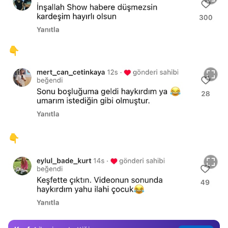
👇
👇
Video
Test
Gündem
Magazin
Video