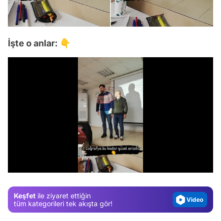
İşte o anlar: 👇
Video
Test
/
Gündem
Magazin
Keşfet
ile ziyaret ettiğin
Video
tüm kategorileri tek akışta gör!
Test