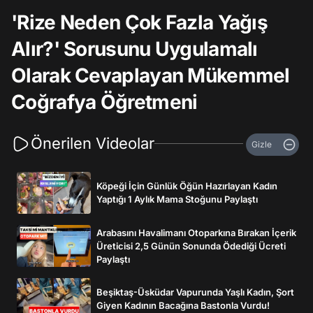
'Rize Neden Çok Fazla Yağış
Alır?' Sorusunu Uygulamalı
Olarak Cevaplayan Mükemmel
Coğrafya Öğretmeni
Önerilen Videolar
Gizle
Köpeği İçin Günlük Öğün Hazırlayan Kadın
Yaptığı 1 Aylık Mama Stoğunu Paylaştı
Arabasını Havalimanı Otoparkına Bırakan İçerik
Üreticisi 2,5 Günün Sonunda Ödediği Ücreti
Paylaştı
Beşiktaş-Üsküdar Vapurunda Yaşlı Kadın, Şort
Giyen Kadının Bacağına Bastonla Vurdu!