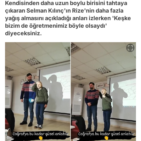
Kendisinden daha uzun boylu birisini tahtaya
çıkaran Selman Kılınç'ın Rize'nin daha fazla
yağış almasını açıkladığı anları izlerken 'Keşke
bizim de öğretmenimiz böyle olsaydı'
diyeceksiniz.