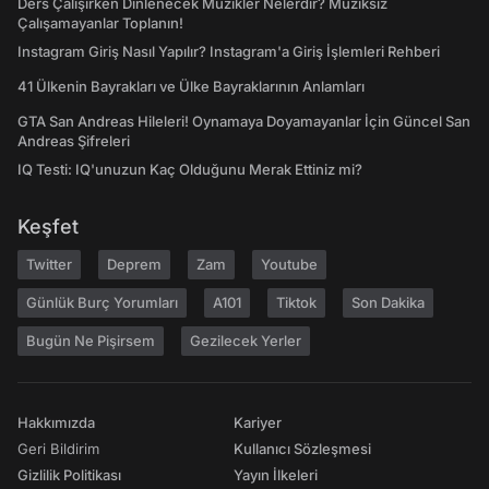
Ders Çalışırken Dinlenecek Müzikler Nelerdir? Müziksiz
Çalışamayanlar Toplanın!
Instagram Giriş Nasıl Yapılır? Instagram'a Giriş İşlemleri Rehberi
41 Ülkenin Bayrakları ve Ülke Bayraklarının Anlamları
GTA San Andreas Hileleri! Oynamaya Doyamayanlar İçin Güncel San
Andreas Şifreleri
IQ Testi: IQ'unuzun Kaç Olduğunu Merak Ettiniz mi?
Keşfet
Twitter
Deprem
Zam
Youtube
Günlük Burç Yorumları
A101
Tiktok
Son Dakika
Bugün Ne Pişirsem
Gezilecek Yerler
Hakkımızda
Kariyer
Geri Bildirim
Kullanıcı Sözleşmesi
Gizlilik Politikası
Yayın İlkeleri