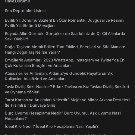
Hava Durumu
Son Depremler Listesi
Evlilik Yıl Dönümü Sözleri! En Özel Romantik, Duygusal ve Resimli
Evlilik Yıl dönümü Mesajları
Rüyada Altın Görmek: Gerçekler de Saadetiniz de Çil Çil Altınlarda
Saklı Olabilir!
Doğal Taşların Merak Edilen Tüm Etkileri, Enerjileri ve Şifa Alanları:
Hangi Doğal Taş Ne İşe Yarar?
Emojilerin Anlamları: 2023 WhatsApp, Instagram ve Twitter'da En
Çok Kullanılan Emojiler ve Anlamları
Atasözleri ve Anlamları: A'dan Z'ye Gündelik Hayatta En Sık
Kullanılan Atasözleri ve Anlamları
Tavla Diziliş Şekli Nasıldır? Erkek Tavlası ve Kız Tavlası Diziliş Şekilleri
ve Oynama Yönleri
Tarot Kartları ve Anlamları Nelerdir? Majör ve Minör Arkana Desteleri
İle Tılsımlı Bir Dünyaya Giriş
Burç Uyumu Hesaplama Nedir? Burç Uyumu, Aşk Uyumu Nasıl
Hesaplanır?
İdeal Kilo Nedir? İdeal Kilo Hesaplama Nasıl Yapılır?