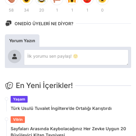
58
34
20
1
1
1
0
ONEDİO ÜYELERİ NE DİYOR?
Yorum Yazın
En Yeni İçerikler!
Yaşam
Türk Usulü Tuvalet İngiltere’de Ortalığı Karıştırdı
Vitrin
Sayfaları Arasında Kaybolacağınız Her Zevke Uygun 20
Büyüleyici Kitap Tavsiyesi