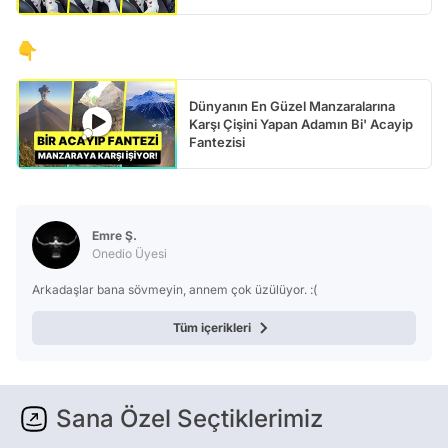
👇
Dünyanın En Güzel Manzaralarına
Karşı Çişini Yapan Adamın Bi' Acayip
Fantezisi
Emre Ş.
Onedio Üyesi
Arkadaşlar bana sövmeyin, annem çok üzülüyor. :(
Tüm içerikleri
Sana Özel Seçtiklerimiz