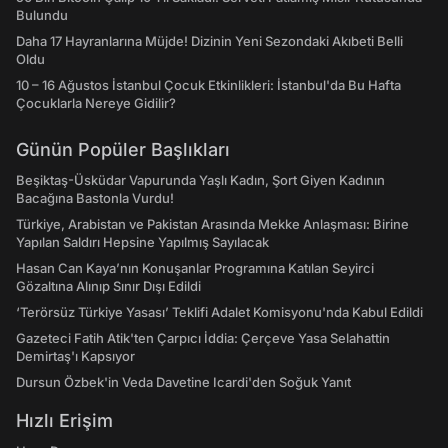
Bulundu
Daha 17 Hayranlarına Müjde! Dizinin Yeni Sezondaki Akıbeti Belli
Oldu
10 – 16 Ağustos İstanbul Çocuk Etkinlikleri: İstanbul'da Bu Hafta
Çocuklarla Nereye Gidilir?
Günün Popüler Başlıkları
Beşiktaş-Üsküdar Vapurunda Yaşlı Kadın, Şort Giyen Kadının
Bacağına Bastonla Vurdu!
Türkiye, Arabistan ve Pakistan Arasında Mekke Anlaşması: Birine
Yapılan Saldırı Hepsine Yapılmış Sayılacak
Hasan Can Kaya’nın Konuşanlar Programına Katılan Seyirci
Gözaltına Alınıp Sınır Dışı Edildi
‘Terörsüz Türkiye Yasası’ Teklifi Adalet Komisyonu'nda Kabul Edildi
Gazeteci Fatih Atik'ten Çarpıcı İddia: Çerçeve Yasa Selahattin
Demirtaş'ı Kapsıyor
Dursun Özbek'in Veda Davetine Icardi'den Soğuk Yanıt
Hızlı Erişim