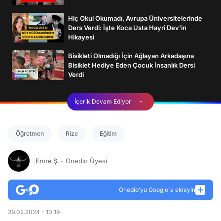
Hiç Okul Okumadı, Avrupa Üniversitelerinde
Ders Verdi: İşte Koca Usta Hayri Dev'in
Hikayesi
Bisikleti Olmadığı İçin Ağlayan Arkadaşına
Bisiklet Hediye Eden Çocuk İnsanlık Dersi
Verdi
İçerik Devam Ediyor
Öğretmen
Rize
Eğitim
Emre Ş.
- Onedio Üyesi
Onedio’yu Google'a ekleyin
29.02.2024 - 10:19