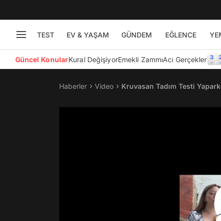
TEST
EV & YAŞAM
GÜNDEM
EĞLENCE
YE
Güncel Konular
Kural Değişiyor
Emekli Zammı
Acı Gerçekler
Haberler
Video
Kruvasan Tadım Testi Yaparke