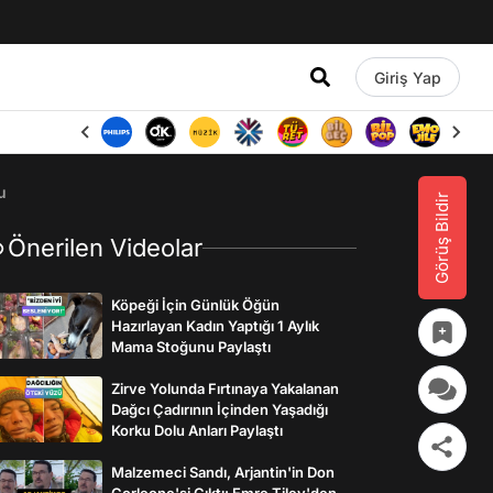
Giriş Yap
u
Görüş Bildir
Önerilen Videolar
Köpeği İçin Günlük Öğün
Hazırlayan Kadın Yaptığı 1 Aylık
Mama Stoğunu Paylaştı
Zirve Yolunda Fırtınaya Yakalanan
Dağcı Çadırının İçinden Yaşadığı
Korku Dolu Anları Paylaştı
Malzemeci Sandı, Arjantin'in Don
Corleone'si Çıktı: Emre Tilev'den