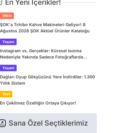
En Yeni İçerikler!
Vitrin
ŞOK'a Tchibo Kahve Makineleri Geliyor! 8
Ağustos 2026 ŞOK Aktüel Ürünler Kataloğu
Yaşam
Instagram vs. Gerçekler: Küresel Isınma
Nedeniyle Yakında Sadece Fotoğraflarda
Görebileceğimiz 9 Doğa Harikası
Yaşam
Dağları Oyup Gökyüzünü Yere İndirdiler: 1.300
Yıllık Sistem
Test
En Çekilmez Özelliğin Ortaya Çıkıyor!
Sana Özel Seçtiklerimiz