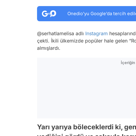
Onedio’yu Google’da tercih edil
@serhatlamelisa adlı
Instagram
hesaplarında
çekti. İkili ülkemizde popüler hale gelen “Ro
almışlardı.
İçeriği
Yarı yarıya böleceklerdi ki, g