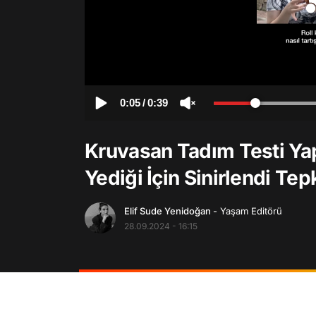
0:05
/
0:39
Kruvasan Tadım Testi Ya
Yediği İçin Sinirlendi Tep
Elif Sude Yenidoğan
- Yaşam Editörü
28.09.2024 - 16:15