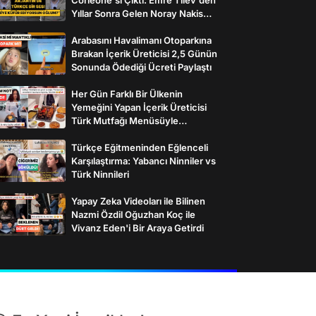
Yıllar Sonra Gelen Noray Nakis
İtirafı
Arabasını Havalimanı Otoparkına
Bırakan İçerik Üreticisi 2,5 Günün
Sonunda Ödediği Ücreti Paylaştı
Her Gün Farklı Bir Ülkenin
Yemeğini Yapan İçerik Üreticisi
Türk Mutfağı Menüsüyle
İzleyenlerden Tam Not Aldı
Türkçe Eğitmeninden Eğlenceli
Karşılaştırma: Yabancı Ninniler vs
Türk Ninnileri
Yapay Zeka Videoları ile Bilinen
Nazmi Özdil Oğuzhan Koç ile
Vivanz Eden'i Bir Araya Getirdi