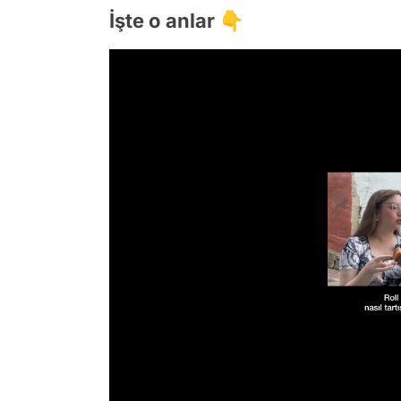
İşte o anlar 👇
/