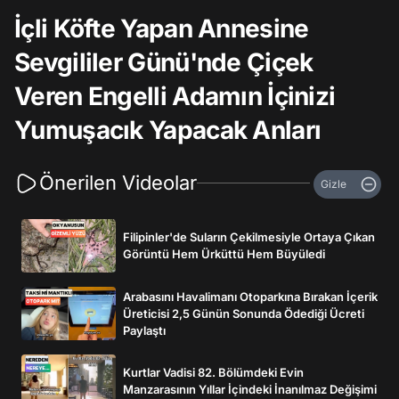
İçli Köfte Yapan Annesine
Sevgililer Günü'nde Çiçek
Veren Engelli Adamın İçinizi
Yumuşacık Yapacak Anları
Önerilen Videolar
Gizle
Filipinler'de Suların Çekilmesiyle Ortaya Çıkan
Görüntü Hem Ürküttü Hem Büyüledi
Arabasını Havalimanı Otoparkına Bırakan İçerik
Üreticisi 2,5 Günün Sonunda Ödediği Ücreti
Paylaştı
Kurtlar Vadisi 82. Bölümdeki Evin
Manzarasının Yıllar İçindeki İnanılmaz Değişimi