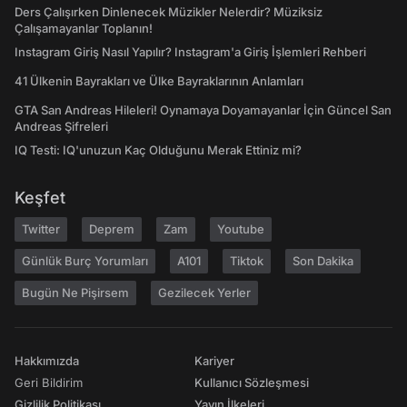
Ders Çalışırken Dinlenecek Müzikler Nelerdir? Müziksiz
Çalışamayanlar Toplanın!
Instagram Giriş Nasıl Yapılır? Instagram'a Giriş İşlemleri Rehberi
41 Ülkenin Bayrakları ve Ülke Bayraklarının Anlamları
GTA San Andreas Hileleri! Oynamaya Doyamayanlar İçin Güncel San
Andreas Şifreleri
IQ Testi: IQ'unuzun Kaç Olduğunu Merak Ettiniz mi?
Keşfet
Twitter
Deprem
Zam
Youtube
Günlük Burç Yorumları
A101
Tiktok
Son Dakika
Bugün Ne Pişirsem
Gezilecek Yerler
Hakkımızda
Kariyer
Geri Bildirim
Kullanıcı Sözleşmesi
Gizlilik Politikası
Yayın İlkeleri