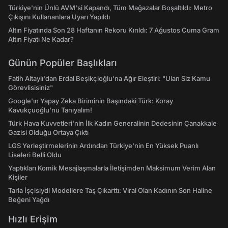
Türkiye'nin Ünlü AVM'si Kapandı, Tüm Mağazalar Boşaltıldı: Metro
Çıkışını Kullananlara Uyarı Yapıldı
Altın Fiyatında Son 28 Haftanın Rekoru Kırıldı: 7 Ağustos Cuma Gram
Altın Fiyatı Ne Kadar?
Günün Popüler Başlıkları
Fatih Altaylı'dan Erdal Beşikçioğlu'na Ağır Eleştiri: "Ulan Siz Kamu
Görevlisisiniz"
Google'ın Yapay Zeka Biriminin Başındaki Türk: Koray
Kavukçuoğlu'nu Tanıyalım!
Türk Hava Kuvvetleri'nin İlk Kadın Generalinin Dedesinin Çanakkale
Gazisi Olduğu Ortaya Çıktı
LGS Yerleştirmelerinin Ardından Türkiye'nin En Yüksek Puanlı
Liseleri Belli Oldu
Yaptıkları Komik Mesajlaşmalarla İletişimden Maksimum Verim Alan
Kişiler
Tarla İşçisiydi Modellere Taş Çıkarttı: Viral Olan Kadının Son Haline
Beğeni Yağdı
Hızlı Erişim