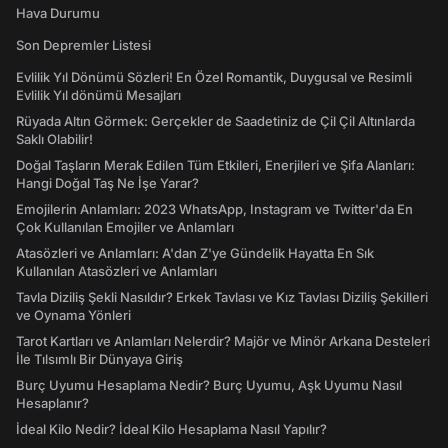
Hava Durumu
Son Depremler Listesi
Evlilik Yıl Dönümü Sözleri! En Özel Romantik, Duygusal ve Resimli
Evlilik Yıl dönümü Mesajları
Rüyada Altın Görmek: Gerçekler de Saadetiniz de Çil Çil Altınlarda
Saklı Olabilir!
Doğal Taşların Merak Edilen Tüm Etkileri, Enerjileri ve Şifa Alanları:
Hangi Doğal Taş Ne İşe Yarar?
Emojilerin Anlamları: 2023 WhatsApp, Instagram ve Twitter'da En
Çok Kullanılan Emojiler ve Anlamları
Atasözleri ve Anlamları: A'dan Z'ye Gündelik Hayatta En Sık
Kullanılan Atasözleri ve Anlamları
Tavla Diziliş Şekli Nasıldır? Erkek Tavlası ve Kız Tavlası Diziliş Şekilleri
ve Oynama Yönleri
Tarot Kartları ve Anlamları Nelerdir? Majör ve Minör Arkana Desteleri
İle Tılsımlı Bir Dünyaya Giriş
Burç Uyumu Hesaplama Nedir? Burç Uyumu, Aşk Uyumu Nasıl
Hesaplanır?
İdeal Kilo Nedir? İdeal Kilo Hesaplama Nasıl Yapılır?