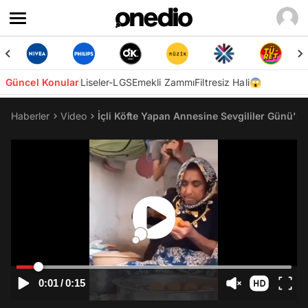
Güncel Konular
Liseler-LGS
Emekli Zammı
Filtresiz Hali😱
Haberler
Video
İçli Köfte Yapan Annesine Sevgililer Günü'n
0:01
/
0:15