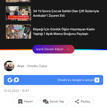
34 Yıl Sonra Çocuk Sahibi Olan Çift İkizleriyle
Anıtkabir’i Ziyaret Etti
Köpeği İçin Günlük Öğün Hazırlayan Kadın
Yaptığı 1 Aylık Mama Stoğunu Paylaştı
İçerik Devam Ediyor
Arya
- Onedio Üyesi
Onedio’yu Google'a ekleyin
14.02.2022 - 16:47
Favori
Yorum Yap
Paylaş