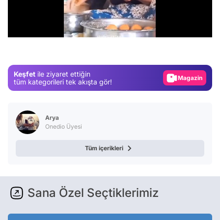
Video
/
Test
Gündem
Magazin
Keşfet
ile ziyaret ettiğin
Video
tüm kategorileri tek akışta gör!
Test
Arya
Onedio Üyesi
Tüm içerikleri
Sana Özel Seçtiklerimiz