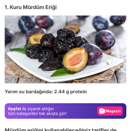
1. Kuru Mürdüm Eriği
Video
Test
Yarım su bardağında: 2.44 g protein
Gündem
Magazin
Keşfet
ile ziyaret ettiğin
Video
tüm kategorileri tek akışta gör!
Test
Mürdüm eriğini kullanabileceğiniz tarifler de