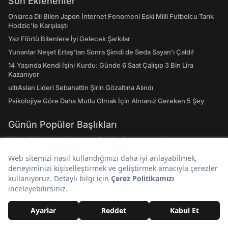
Son Eklenenler
Onlarca Dil Bilen Japon İnternet Fenomeni Eski Milli Futbolcu Tarık
Hodzic'le Karşılaştı
Yaz Flörtü Bitenlere İyi Gelecek Şarkılar
Yunanlar Neşet Ertaş'tan Sonra Şimdi de Seda Sayan'ı Çaldı!
14 Yaşında Kendi İşini Kurdu: Günde 6 Saat Çalışıp 3 Bin Lira
Kazanıyor
ultrAslan Lideri Sebahattin Şirin Gözaltına Alındı
Psikolojiye Göre Daha Mutlu Olmak İçin Almanız Gereken 5 Şey
Günün Popüler Başlıkları
Sokak Röportajında Gurbetçi Türkiye ile Avrupa'yı Kıyasladı:
"Türkiye’deki Yolların Çoğu Avrupa’da Yok"
Uzun Süredir Kanserle Mücadele Eden Şarkıcı Cansever Hayatını
Kaybetti
Kemerini Takmadığı İçin Uçak Kalkamadı: Küçük Çocuk Yüzünden
Yolcular 1 Gün Bekledi
Güvenlik Müdahale Etti: Manifest'in Bodrum'da Verdiği Konserde
Bir Genç Sahneye Atladı