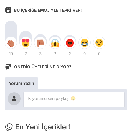
BU İÇERİĞE EMOJİYLE TEPKİ VER!
19
7
3
2
2
0
0
ONEDİO ÜYELERİ NE DİYOR?
Yorum Yazın
En Yeni İçerikler!