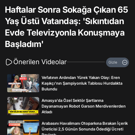
Haftalar Sonra Sokağa Çıkan 65
Yaş Üstü Vatandaş: 'Sıkıntıdan
Evde Televizyonla Konuşmaya
Başladım'
Önerilen Videolar
Gizle
Vefatının Ardından Yürek Yakan Olay: Eren
Kaşıkçı’nın Şampiyonluk Tablosu Hurdalıkta
Bulundu
Amasya'da Özel Sektör Şartlarına
Dayanamayan Robot Garson Merdivenlerden
Atladı
Arabasını Havalimanı Otoparkına Bırakan İçerik
Üreticisi 2,5 Günün Sonunda Ödediği Ücreti
Paylaştı