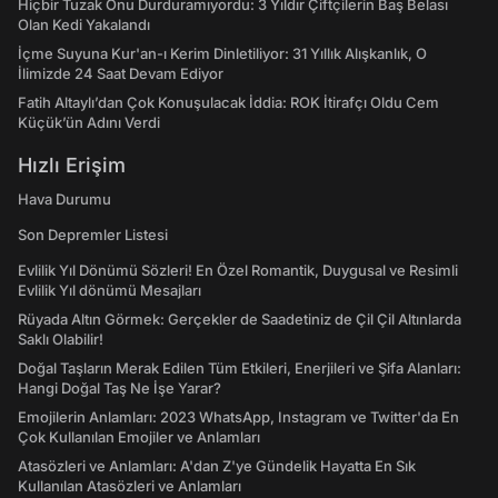
Hiçbir Tuzak Onu Durduramıyordu: 3 Yıldır Çiftçilerin Baş Belası
Olan Kedi Yakalandı
İçme Suyuna Kur'an-ı Kerim Dinletiliyor: 31 Yıllık Alışkanlık, O
İlimizde 24 Saat Devam Ediyor
Fatih Altaylı’dan Çok Konuşulacak İddia: ROK İtirafçı Oldu Cem
Küçük’ün Adını Verdi
Hızlı Erişim
Hava Durumu
Son Depremler Listesi
Evlilik Yıl Dönümü Sözleri! En Özel Romantik, Duygusal ve Resimli
Evlilik Yıl dönümü Mesajları
Rüyada Altın Görmek: Gerçekler de Saadetiniz de Çil Çil Altınlarda
Saklı Olabilir!
Doğal Taşların Merak Edilen Tüm Etkileri, Enerjileri ve Şifa Alanları:
Hangi Doğal Taş Ne İşe Yarar?
Emojilerin Anlamları: 2023 WhatsApp, Instagram ve Twitter'da En
Çok Kullanılan Emojiler ve Anlamları
Atasözleri ve Anlamları: A'dan Z'ye Gündelik Hayatta En Sık
Kullanılan Atasözleri ve Anlamları