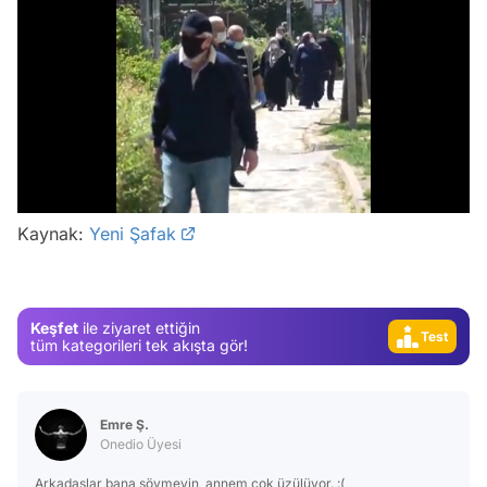
Video
/
Test
Gündem
Kaynak:
Yeni Şafak
Magazin
Video
Keşfet
ile ziyaret ettiğin
Test
tüm kategorileri tek akışta gör!
Emre Ş.
Onedio Üyesi
Arkadaşlar bana sövmeyin, annem çok üzülüyor. :(