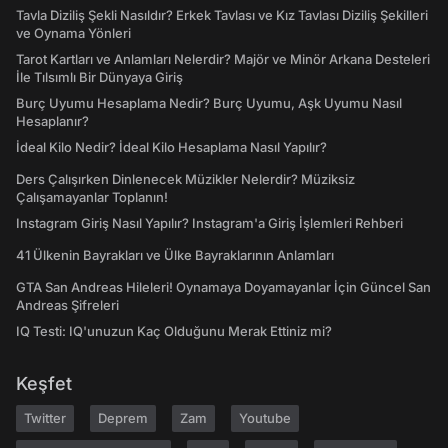
Tavla Diziliş Şekli Nasıldır? Erkek Tavlası ve Kız Tavlası Diziliş Şekilleri
ve Oynama Yönleri
Tarot Kartları ve Anlamları Nelerdir? Majör ve Minör Arkana Desteleri
İle Tılsımlı Bir Dünyaya Giriş
Burç Uyumu Hesaplama Nedir? Burç Uyumu, Aşk Uyumu Nasıl
Hesaplanır?
İdeal Kilo Nedir? İdeal Kilo Hesaplama Nasıl Yapılır?
Ders Çalışırken Dinlenecek Müzikler Nelerdir? Müziksiz
Çalışamayanlar Toplanın!
Instagram Giriş Nasıl Yapılır? Instagram'a Giriş İşlemleri Rehberi
41 Ülkenin Bayrakları ve Ülke Bayraklarının Anlamları
GTA San Andreas Hileleri! Oynamaya Doyamayanlar İçin Güncel San
Andreas Şifreleri
IQ Testi: IQ'unuzun Kaç Olduğunu Merak Ettiniz mi?
Keşfet
Twitter
Deprem
Zam
Youtube