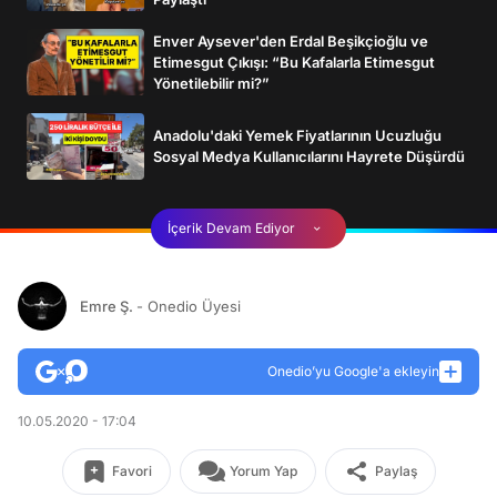
Enver Aysever'den Erdal Beşikçioğlu ve
Etimesgut Çıkışı: “Bu Kafalarla Etimesgut
Yönetilebilir mi?”
Anadolu'daki Yemek Fiyatlarının Ucuzluğu
Sosyal Medya Kullanıcılarını Hayrete Düşürdü
İçerik Devam Ediyor
Emre Ş.
- Onedio Üyesi
Onedio’yu Google'a ekleyin
10.05.2020 - 17:04
Favori
Yorum Yap
Paylaş