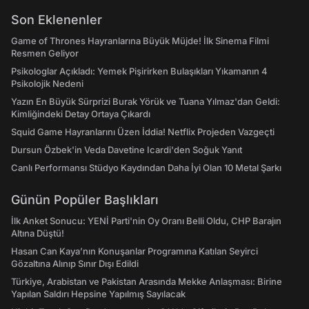
Son Eklenenler
Game of Thrones Hayranlarına Büyük Müjde! İlk Sinema Filmi
Resmen Geliyor
Psikologlar Açıkladı: Yemek Pişirirken Bulaşıkları Yıkamanın 4
Psikolojik Nedeni
Yazın En Büyük Sürprizi Burak Yörük ve Tuana Yılmaz'dan Geldi:
Kimliğindeki Detay Ortaya Çıkardı
Squid Game Hayranlarını Üzen İddia! Netflix Projeden Vazgeçti
Dursun Özbek'in Veda Davetine Icardi'den Soğuk Yanıt
Canlı Performansı Stüdyo Kaydından Daha İyi Olan 10 Metal Şarkı
Günün Popüler Başlıkları
İlk Anket Sonucu: YENİ Parti'nin Oy Oranı Belli Oldu, CHP Barajın
Altına Düştü!
Hasan Can Kaya’nın Konuşanlar Programına Katılan Seyirci
Gözaltına Alınıp Sınır Dışı Edildi
Türkiye, Arabistan ve Pakistan Arasında Mekke Anlaşması: Birine
Yapılan Saldırı Hepsine Yapılmış Sayılacak