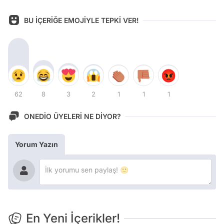
BU İÇERİĞE EMOJİYLE TEPKİ VER!
62
8
3
2
1
1
1
ONEDİO ÜYELERİ NE DİYOR?
Yorum Yazın
En Yeni İçerikler!