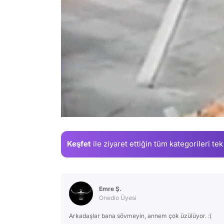
/
Keşfet
ile ziyaret ettiğin
tüm kategorileri tek
Emre Ş.
Onedio Üyesi
Arkadaşlar bana sövmeyin, annem çok üzülüyor. :(