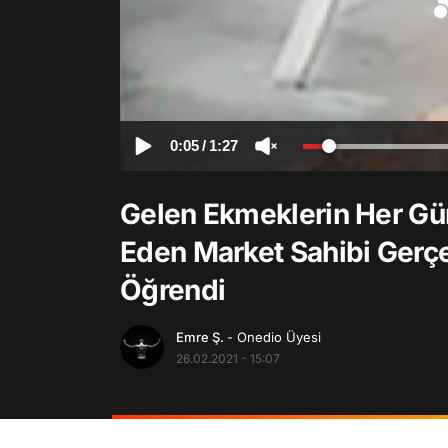
0:05
/
1:27
Gelen Ekmeklerin Her Gü
Eden Market Sahibi Gerç
Öğrendi
Emre Ş.
- Onedio Üyesi
26.02.2021 - 15:07