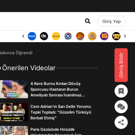
Giriş Yap
Bakınca Öğrendi
Görüş Bildir
Önerilen Videolar
4 Kere Burnu Kırılan Dövüş
Sporcusu Hastanın Burun
Ameliyatı Sonrası İnanılmaz
Değişimi
Cem Adrian'ın Sarı Gelin Yorumu
Tepki Topladı: "Güzelim Türküyü
Berbat Etmiş"
Paris Gezisinde Hırsızlık
Vakalarından Korunmak İçin