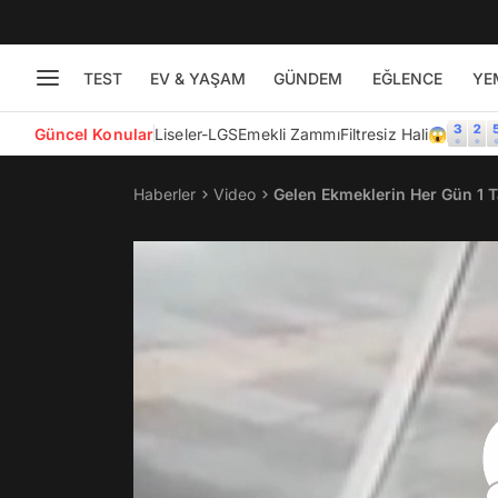
TEST
EV & YAŞAM
GÜNDEM
EĞLENCE
YE
Güncel Konular
Liseler-LGS
Emekli Zammı
Filtresiz Hali😱
Haberler
Video
Gelen Ekmeklerin Her Gün 1 