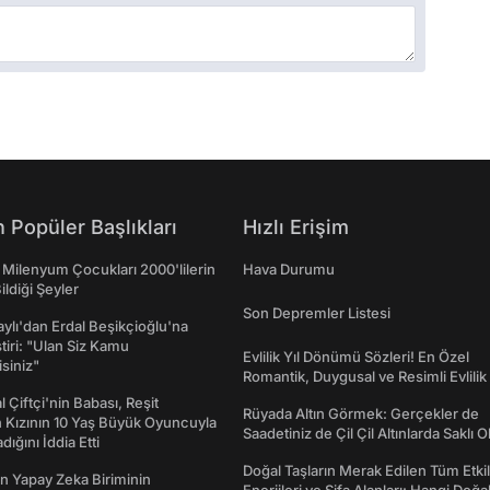
 Popüler Başlıkları
Hızlı Erişim
 Milenyum Çocukları 2000'lilerin
Hava Durumu
ildiği Şeyler
Son Depremler Listesi
taylı'dan Erdal Beşikçioğlu'na
ştiri: "Ulan Siz Kamu
Evlilik Yıl Dönümü Sözleri! En Özel
isiniz"
Romantik, Duygusal ve Resimli Evlilik 
dönümü Mesajları
l Çiftçi'nin Babası, Reşit
Rüyada Altın Görmek: Gerçekler de
 Kızının 10 Yaş Büyük Oyuncuyla
Saadetiniz de Çil Çil Altınlarda Saklı Ol
ığını İddia Etti
Doğal Taşların Merak Edilen Tüm Etkil
n Yapay Zeka Biriminin