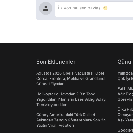
Son Eklenenler
Günün
Ağustos 2026 Opel Fiyat Listesi: Opel
Yalnızca
Corsa, Frontera, Mokka ve Grandland
Çok İyi B
Güncel Fiyatlar
Fatih Al
Helikopterle Havadan 2 Bin Tane
Ağır Ele
Yağdırdılar: Yılanların Eseri Aldığı Adayı
Görevlis
Temizleyecekler
Ülkü Hila
Güney Amerika'daki Türk Dizileri
Olmayan
Aşkından Zengin Gösterenlere Son 24
Aşk Yaşad
Saatin Viral Tweetleri
Google'ı