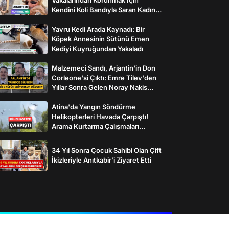
Kendini Koli Bandıyla Saran Kadının
İlginç Önlemleri
Yavru Kedi Arada Kaynadı: Bir
Köpek Annesinin Sütünü Emen
Kediyi Kuyruğundan Yakaladı
Malzemeci Sandı, Arjantin'in Don
Corleone'si Çıktı: Emre Tilev'den
Yıllar Sonra Gelen Noray Nakis
İtirafı
Atina'da Yangın Söndürme
Helikopterleri Havada Çarpıştı!
Arama Kurtarma Çalışmaları
Başlatıldı
34 Yıl Sonra Çocuk Sahibi Olan Çift
İkizleriyle Anıtkabir’i Ziyaret Etti