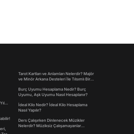
Tarot Kartları ve Anlamları Nelerdir? Majör
ve Minör Arkana Desteleri İle Tılsımlı Bir
Dünyaya Giriş
Burç Uyumu Hesaplama Nedir? Burç
Uyumu, Aşk Uyumu Nasıl Hesaplanır?
Yıl
İdeal Kilo Nedir? İdeal Kilo Hesaplama
Nasıl Yapılır?
abilir!
Ders Çalışırken Dinlenecek Müzikler
Nelerdir? Müziksiz Çalışamayanlar
eri,
Toplanın!