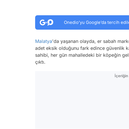
Onedio’yu Google’da tercih edil
Malatya
'da yaşanan olayda, er sabah market
adet eksik olduğunu fark edince güvenlik ka
sahibi, her gün mahalledeki bir köpeğin ge
çıktı.
İçeriği