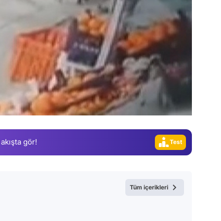
Video
Test
 akışta gör!
Gündem
Magazin
Video
Tüm içerikleri
Test