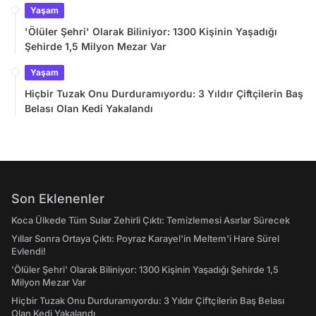
Yaşam
'Ölüler Şehri' Olarak Biliniyor: 1300 Kişinin Yaşadığı
Şehirde 1,5 Milyon Mezar Var
Yaşam
Hiçbir Tuzak Onu Durduramıyordu: 3 Yıldır Çiftçilerin Baş
Belası Olan Kedi Yakalandı
Son Eklenenler
Koca Ülkede Tüm Sular Zehirli Çıktı: Temizlemesi Asırlar Sürecek
Yıllar Sonra Ortaya Çıktı: Poyraz Karayel'in Meltem'i Hare Sürel
Evlendi!
'Ölüler Şehri' Olarak Biliniyor: 1300 Kişinin Yaşadığı Şehirde 1,5
Milyon Mezar Var
Hiçbir Tuzak Onu Durduramıyordu: 3 Yıldır Çiftçilerin Baş Belası
Olan Kedi Yakalandı