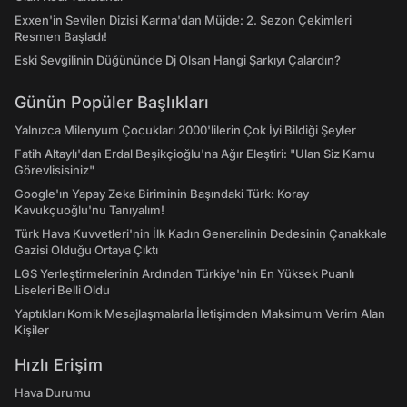
Exxen'in Sevilen Dizisi Karma'dan Müjde: 2. Sezon Çekimleri
Resmen Başladı!
Eski Sevgilinin Düğününde Dj Olsan Hangi Şarkıyı Çalardın?
Günün Popüler Başlıkları
Yalnızca Milenyum Çocukları 2000'lilerin Çok İyi Bildiği Şeyler
Fatih Altaylı'dan Erdal Beşikçioğlu'na Ağır Eleştiri: "Ulan Siz Kamu
Görevlisisiniz"
Google'ın Yapay Zeka Biriminin Başındaki Türk: Koray
Kavukçuoğlu'nu Tanıyalım!
Türk Hava Kuvvetleri'nin İlk Kadın Generalinin Dedesinin Çanakkale
Gazisi Olduğu Ortaya Çıktı
LGS Yerleştirmelerinin Ardından Türkiye'nin En Yüksek Puanlı
Liseleri Belli Oldu
Yaptıkları Komik Mesajlaşmalarla İletişimden Maksimum Verim Alan
Kişiler
Hızlı Erişim
Hava Durumu