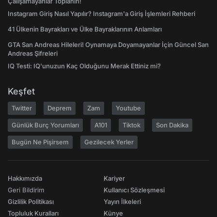
Çalışamayanlar Toplanın!
Instagram Giriş Nasıl Yapılır? Instagram'a Giriş İşlemleri Rehberi
41 Ülkenin Bayrakları ve Ülke Bayraklarının Anlamları
GTA San Andreas Hileleri! Oynamaya Doyamayanlar İçin Güncel San
Andreas Şifreleri
IQ Testi: IQ'unuzun Kaç Olduğunu Merak Ettiniz mi?
Keşfet
Twitter
Deprem
Zam
Youtube
Günlük Burç Yorumları
A101
Tiktok
Son Dakika
Bugün Ne Pişirsem
Gezilecek Yerler
Hakkımızda
Kariyer
Geri Bildirim
Kullanıcı Sözleşmesi
Gizlilik Politikası
Yayın İlkeleri
Topluluk Kuralları
Künye