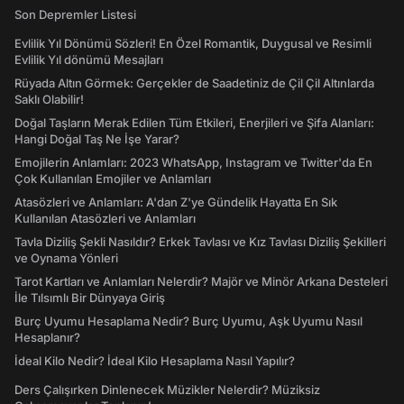
Son Depremler Listesi
Evlilik Yıl Dönümü Sözleri! En Özel Romantik, Duygusal ve Resimli
Evlilik Yıl dönümü Mesajları
Rüyada Altın Görmek: Gerçekler de Saadetiniz de Çil Çil Altınlarda
Saklı Olabilir!
Doğal Taşların Merak Edilen Tüm Etkileri, Enerjileri ve Şifa Alanları:
Hangi Doğal Taş Ne İşe Yarar?
Emojilerin Anlamları: 2023 WhatsApp, Instagram ve Twitter'da En
Çok Kullanılan Emojiler ve Anlamları
Atasözleri ve Anlamları: A'dan Z'ye Gündelik Hayatta En Sık
Kullanılan Atasözleri ve Anlamları
Tavla Diziliş Şekli Nasıldır? Erkek Tavlası ve Kız Tavlası Diziliş Şekilleri
ve Oynama Yönleri
Tarot Kartları ve Anlamları Nelerdir? Majör ve Minör Arkana Desteleri
İle Tılsımlı Bir Dünyaya Giriş
Burç Uyumu Hesaplama Nedir? Burç Uyumu, Aşk Uyumu Nasıl
Hesaplanır?
İdeal Kilo Nedir? İdeal Kilo Hesaplama Nasıl Yapılır?
Ders Çalışırken Dinlenecek Müzikler Nelerdir? Müziksiz