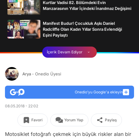
Kurtlar Vadisi 82. Bölümdeki Evin
Manzarasının Yıllar İçindeki İnanılmaz Değişimi
Manifest Budur! Çocukluk Aşkı Daniel
Radcliffe Olan Kadın Yıllar Sonra Evlendiği
Eşini Paylaştı
İçerik Devam Ediyor
Arya
- Onedio Üyesi
Onedio’yu Google'a ekleyin
08.05.2018 - 22:02
Favori
Yorum Yap
Paylaş
Motosiklet fotoğrafı çekmek için büyük riskler alan bir