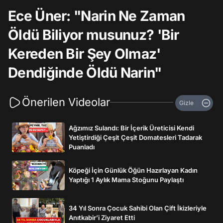
Ece Üner: "Narin Ne Zaman
Öldü Biliyor musunuz? 'Bir
Kereden Bir Şey Olmaz'
Dendiğinde Öldü Narin"
Önerilen Videolar
Gizle
Ağzımız Sulandı: Bir İçerik Üreticisi Kendi
Yetiştirdiği Çeşit Çeşit Domatesleri Tadarak
Puanladı
Köpeği İçin Günlük Öğün Hazırlayan Kadın
Yaptığı 1 Aylık Mama Stoğunu Paylaştı
34 Yıl Sonra Çocuk Sahibi Olan Çift İkizleriyle
Anıtkabir’i Ziyaret Etti