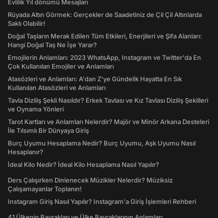
Evlilik Yıl dönümü Mesajları
Rüyada Altın Görmek: Gerçekler de Saadetiniz de Çil Çil Altınlarda
Saklı Olabilir!
Doğal Taşların Merak Edilen Tüm Etkileri, Enerjileri ve Şifa Alanları:
Hangi Doğal Taş Ne İşe Yarar?
Emojilerin Anlamları: 2023 WhatsApp, Instagram ve Twitter'da En
Çok Kullanılan Emojiler ve Anlamları
Atasözleri ve Anlamları: A'dan Z'ye Gündelik Hayatta En Sık
Kullanılan Atasözleri ve Anlamları
Tavla Diziliş Şekli Nasıldır? Erkek Tavlası ve Kız Tavlası Diziliş Şekilleri
ve Oynama Yönleri
Tarot Kartları ve Anlamları Nelerdir? Majör ve Minör Arkana Desteleri
İle Tılsımlı Bir Dünyaya Giriş
Burç Uyumu Hesaplama Nedir? Burç Uyumu, Aşk Uyumu Nasıl
Hesaplanır?
İdeal Kilo Nedir? İdeal Kilo Hesaplama Nasıl Yapılır?
Ders Çalışırken Dinlenecek Müzikler Nelerdir? Müziksiz
Çalışamayanlar Toplanın!
Instagram Giriş Nasıl Yapılır? Instagram'a Giriş İşlemleri Rehberi
41 Ülkenin Bayrakları ve Ülke Bayraklarının Anlamları