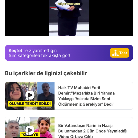
Video
Test
Gündem
/
Magazin
Video
Keşfet
ile ziyaret ettiğin
Test
tüm kategorileri tek akışta gör!
Bu içerikler de ilginizi çekebilir
Halk TV Muhabiri Ferit
Demir:"Mezarlıkta Biri Yanıma
Yaklaşıp ‘Aslında Bizim Seni
Öldürmemiz Gerekiyor' Dedi"
Bir Vatandaşın Narin’in Naaşı
Bulunmadan 2 Gün Önce Yayınladığı
Video Ortaya Çıktı