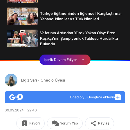
Türkçe Eğitmeninden Eğlenceli Karşılaştırma:
Yabancı Ninniler vs Türk Ninnileri
Vefatının Ardından Yürek Yakan Olay: Eren
Kaşıkçı’nın Şampiyonluk Tablosu Hurdalıkta
Bulundu
İçerik Devam Ediyor
Elgiz Sarı
- Onedio Üyesi
Onedio’yu Google'a ekleyin
09.09.2024 - 22:40
Favori
Yorum Yap
Paylaş