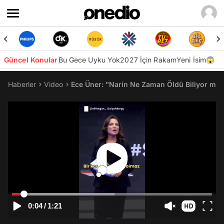
Güncel Konular
Bu Gece Uyku Yok
2027 İçin Rakam
Yeni İsim😱
Haberler
Video
Ece Üner: "Narin Ne Zaman Öldü Biliyor mus
0:04
/
1:21