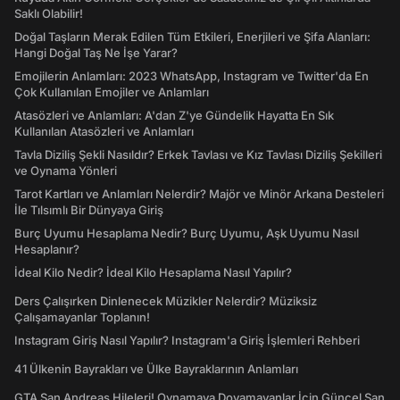
Saklı Olabilir!
Doğal Taşların Merak Edilen Tüm Etkileri, Enerjileri ve Şifa Alanları:
Hangi Doğal Taş Ne İşe Yarar?
Emojilerin Anlamları: 2023 WhatsApp, Instagram ve Twitter'da En
Çok Kullanılan Emojiler ve Anlamları
Atasözleri ve Anlamları: A'dan Z'ye Gündelik Hayatta En Sık
Kullanılan Atasözleri ve Anlamları
Tavla Diziliş Şekli Nasıldır? Erkek Tavlası ve Kız Tavlası Diziliş Şekilleri
ve Oynama Yönleri
Tarot Kartları ve Anlamları Nelerdir? Majör ve Minör Arkana Desteleri
İle Tılsımlı Bir Dünyaya Giriş
Burç Uyumu Hesaplama Nedir? Burç Uyumu, Aşk Uyumu Nasıl
Hesaplanır?
İdeal Kilo Nedir? İdeal Kilo Hesaplama Nasıl Yapılır?
Ders Çalışırken Dinlenecek Müzikler Nelerdir? Müziksiz
Çalışamayanlar Toplanın!
Instagram Giriş Nasıl Yapılır? Instagram'a Giriş İşlemleri Rehberi
41 Ülkenin Bayrakları ve Ülke Bayraklarının Anlamları
GTA San Andreas Hileleri! Oynamaya Doyamayanlar İçin Güncel San