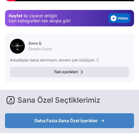
Magazin
Keşfet
ile ziyaret ettiğin
Video
tüm kategorileri tek akışta gör!
Test
Emre Ş.
Onedio Üyesi
Arkadaşlar bana sövmeyin, annem çok üzülüyor. :(
Tüm içerikleri
Sana Özel Seçtiklerimiz
Daha Fazla Sana Özel İçerikler