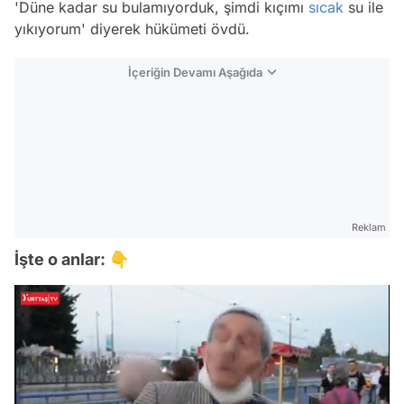
'Düne kadar su bulamıyorduk, şimdi kıçımı
sıcak
su ile
yıkıyorum' diyerek hükümeti övdü.
İçeriğin Devamı Aşağıda
Reklam
İşte o anlar: 👇