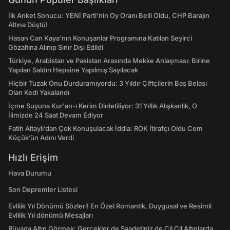
İlk Anket Sonucu: YENİ Parti'nin Oy Oranı Belli Oldu, CHP Barajın
Altına Düştü!
Hasan Can Kaya’nın Konuşanlar Programına Katılan Seyirci
Gözaltına Alınıp Sınır Dışı Edildi
Türkiye, Arabistan ve Pakistan Arasında Mekke Anlaşması: Birine
Yapılan Saldırı Hepsine Yapılmış Sayılacak
Hiçbir Tuzak Onu Durduramıyordu: 3 Yıldır Çiftçilerin Baş Belası
Olan Kedi Yakalandı
İçme Suyuna Kur'an-ı Kerim Dinletiliyor: 31 Yıllık Alışkanlık, O
İlimizde 24 Saat Devam Ediyor
Fatih Altaylı’dan Çok Konuşulacak İddia: ROK İtirafçı Oldu Cem
Küçük’ün Adını Verdi
Hızlı Erişim
Hava Durumu
Son Depremler Listesi
Evlilik Yıl Dönümü Sözleri! En Özel Romantik, Duygusal ve Resimli
Evlilik Yıl dönümü Mesajları
Rüyada Altın Görmek: Gerçekler de Saadetiniz de Çil Çil Altınlarda