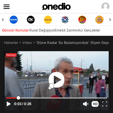
Güncel Konular
Kural Değişiyor
Emekli Zammı
Acı Gerçekler
Haberler
Video
'Düne Kadar Su Bulamıyorduk' Diyen Dayı: 'Ş
0:03
/
0:26