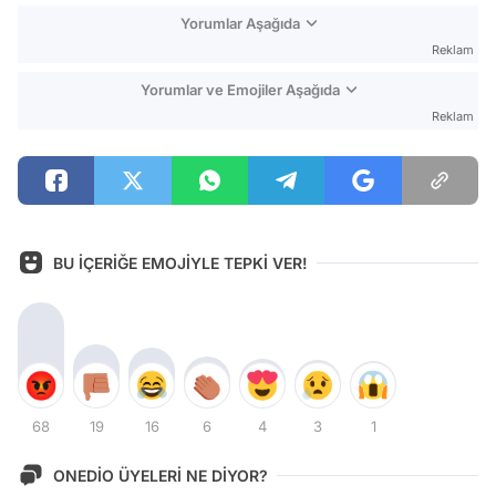
Yorumlar Aşağıda
Reklam
Yorumlar ve Emojiler Aşağıda
Reklam
BU İÇERİĞE EMOJİYLE TEPKİ VER!
68
19
16
6
4
3
1
ONEDİO ÜYELERİ NE DİYOR?