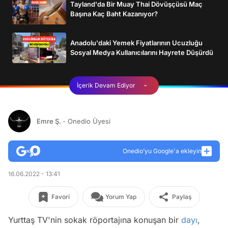
Tayland'da Bir Muay Thai Dövüşçüsü Maç
Başına Kaç Baht Kazanıyor?
Anadolu'daki Yemek Fiyatlarının Ucuzluğu
Sosyal Medya Kullanıcılarını Hayrete Düşürdü
İçerik Devam Ediyor
Emre Ş.
- Onedio Üyesi
Onedio’yu Google'a ekleyin
16.06.2022 - 13:41
Favori
Yorum Yap
Paylaş
Yurttaş TV'nin sokak röportajına konuşan bir
dayı
,