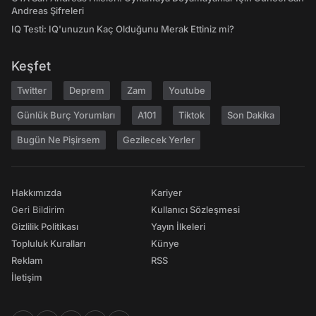
Andreas Şifreleri
IQ Testi: IQ'unuzun Kaç Olduğunu Merak Ettiniz mi?
Keşfet
Twitter
Deprem
Zam
Youtube
Günlük Burç Yorumları
A101
Tiktok
Son Dakika
Bugün Ne Pişirsem
Gezilecek Yerler
Hakkımızda
Kariyer
Geri Bildirim
Kullanıcı Sözleşmesi
Gizlilik Politikası
Yayın İlkeleri
Topluluk Kuralları
Künye
Reklam
RSS
İletişim