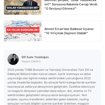
Mehmet Şimşek, "Dolar Yükselecek
mi?" Sorusuna Rakamla Cevap Verdi:
"O Seviyeyi Görmez!"
Ahmet Ercan’dan Balıkesir Uyarısı:
“10 Yıl İçinde Deprem Olabilir”
Elif Sude Yenidoğan
Yaşam Editörü
2023 yılında TOBB Ekonomi ve Teknoloji Üniversitesi Türk Dili ve
Edebiyatı Bölümü’nden mezun oldum. İçerik üretmeye ve dijital
yayıncılığa olan ilgimle medya sektöründeki yolculuğuma 2022
yılında Onedio’da başladım. Bu süreçte farklı kategorilerde içerikler
hazırlayarak editoryal deneyimimi geliştirdim. Özellikle televizyon
ve magazin dünyasını yakından takip ediyor; dizi, sinema ve TV
sektöründeki gelişmeleri okuyucularla buluşturuyorum. Yeni
projeler, oyuncu transferleri, setlerden gelen haberler, reyting
sonuçları ve kulis bilgileri üzerine içerikler üretirken, magazin