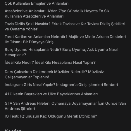
Çok Kullanılan Emojiler ve Anlamları
Atasözleri ve Anlamları: A'dan Z'ye Gündelik Hayatta En Sık
Kullanılan Atasözleri ve Anlamları
Tavla Diziliş Şekli Nasıldır? Erkek Tavlası ve Kız Tavlası Diziliş Şekilleri
ve Oynama Yönleri
Tarot Kartları ve Anlamları Nelerdir? Majör ve Minör Arkana Desteleri
İle Tılsımlı Bir Dünyaya Giriş
Burç Uyumu Hesaplama Nedir? Burç Uyumu, Aşk Uyumu Nasıl
Hesaplanır?
İdeal Kilo Nedir? İdeal Kilo Hesaplama Nasıl Yapılır?
Ders Çalışırken Dinlenecek Müzikler Nelerdir? Müziksiz
Çalışamayanlar Toplanın!
Instagram Giriş Nasıl Yapılır? Instagram'a Giriş İşlemleri Rehberi
41 Ülkenin Bayrakları ve Ülke Bayraklarının Anlamları
GTA San Andreas Hileleri! Oynamaya Doyamayanlar İçin Güncel San
Andreas Şifreleri
IQ Testi: IQ'unuzun Kaç Olduğunu Merak Ettiniz mi?