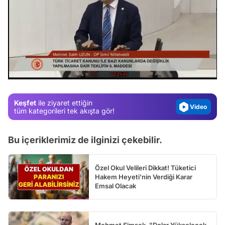
Video
Test
/
Gündem
Magazin
Keşfet
ile ziyaret ettiğin
Video
tüm kategorileri tek akışta gör!
Test
Bu içeriklerimiz de ilginizi çekebilir.
Özel Okul Velileri Dikkat! Tüketici
Hakem Heyeti’nin Verdiği Karar
Emsal Olacak