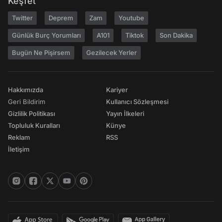
Keşfet
Twitter
Deprem
Zam
Youtube
Günlük Burç Yorumları
A101
Tiktok
Son Dakika
Bugün Ne Pişirsem
Gezilecek Yerler
Hakkımızda
Kariyer
Geri Bildirim
Kullanıcı Sözleşmesi
Gizlilik Politikası
Yayın İlkeleri
Topluluk Kuralları
Künye
Reklam
RSS
İletişim