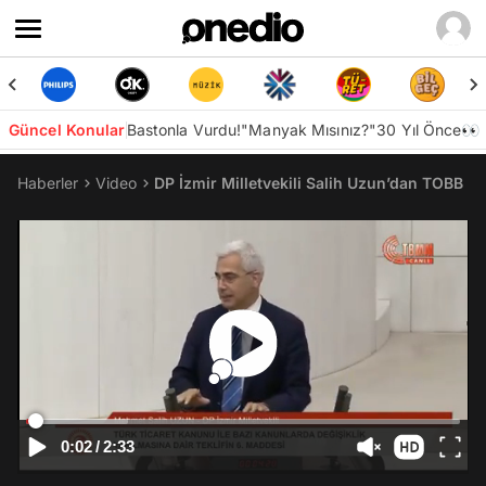
Güncel Konular
Bastonla Vurdu!
"Manyak Mısınız?"
30 Yıl Önce👀
Haberler
Video
DP İzmir Milletvekili Salih Uzun’dan TOBB B
0:02
/
2:33