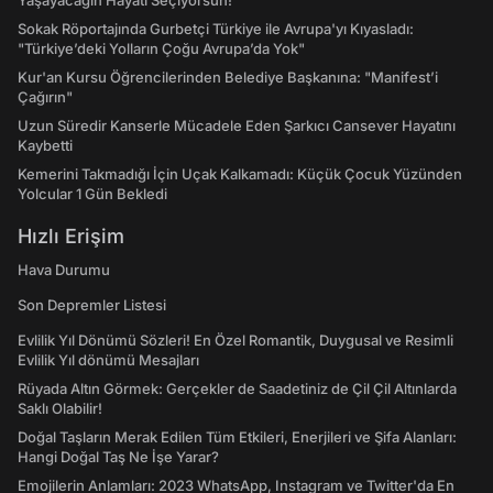
Yaşayacağın Hayatı Seçiyorsun!
Sokak Röportajında Gurbetçi Türkiye ile Avrupa'yı Kıyasladı:
"Türkiye’deki Yolların Çoğu Avrupa’da Yok"
Kur'an Kursu Öğrencilerinden Belediye Başkanına: "Manifest’i
Çağırın"
Uzun Süredir Kanserle Mücadele Eden Şarkıcı Cansever Hayatını
Kaybetti
Kemerini Takmadığı İçin Uçak Kalkamadı: Küçük Çocuk Yüzünden
Yolcular 1 Gün Bekledi
Hızlı Erişim
Hava Durumu
Son Depremler Listesi
Evlilik Yıl Dönümü Sözleri! En Özel Romantik, Duygusal ve Resimli
Evlilik Yıl dönümü Mesajları
Rüyada Altın Görmek: Gerçekler de Saadetiniz de Çil Çil Altınlarda
Saklı Olabilir!
Doğal Taşların Merak Edilen Tüm Etkileri, Enerjileri ve Şifa Alanları:
Hangi Doğal Taş Ne İşe Yarar?
Emojilerin Anlamları: 2023 WhatsApp, Instagram ve Twitter'da En