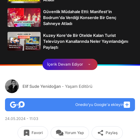
Güvenlik Müdahale Etti: Manifest'in
Bodrum'da Verdiği Konserde Bir Genç
Sahneye Atladı
Kuzey Kore'de Bir Otelde Kalan Turist
Televizyon Kanallarında Neler Yayınlandığını
Paylaştı
İçerik Devam Ediyor
Elif Sude Yenidoğan
- Yaşam Editörü
Onedio’yu Google'a ekleyin
24.05.2024 - 11:03
Favori
Yorum Yap
Paylaş