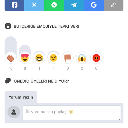
BU İÇERİĞE EMOJİYLE TEPKİ VER!
16
6
1
1
0
0
0
ONEDİO ÜYELERİ NE DİYOR?
Yorum Yazın