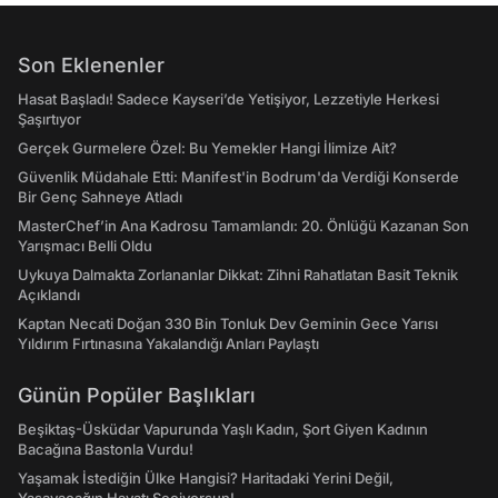
Son Eklenenler
Hasat Başladı! Sadece Kayseri’de Yetişiyor, Lezzetiyle Herkesi
Şaşırtıyor
Gerçek Gurmelere Özel: Bu Yemekler Hangi İlimize Ait?
Güvenlik Müdahale Etti: Manifest'in Bodrum'da Verdiği Konserde
Bir Genç Sahneye Atladı
MasterChef’in Ana Kadrosu Tamamlandı: 20. Önlüğü Kazanan Son
Yarışmacı Belli Oldu
Uykuya Dalmakta Zorlananlar Dikkat: Zihni Rahatlatan Basit Teknik
Açıklandı
Kaptan Necati Doğan 330 Bin Tonluk Dev Geminin Gece Yarısı
Yıldırım Fırtınasına Yakalandığı Anları Paylaştı
Günün Popüler Başlıkları
Beşiktaş-Üsküdar Vapurunda Yaşlı Kadın, Şort Giyen Kadının
Bacağına Bastonla Vurdu!
Yaşamak İstediğin Ülke Hangisi? Haritadaki Yerini Değil,