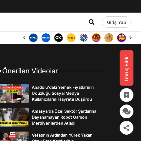
Giriş Yap
Görüş Bildir
Önerilen Videolar
Anadolu'daki Yemek Fiyatlarının
Ucuzluğu Sosyal Medya
Kullanıcılarını Hayrete Düşürdü
Amasya'da Özel Sektör Şartlarına
Dayanamayan Robot Garson
Merdivenlerden Atladı
Vefatının Ardından Yürek Yakan
Olay: Eren Kaşıkçı’nın