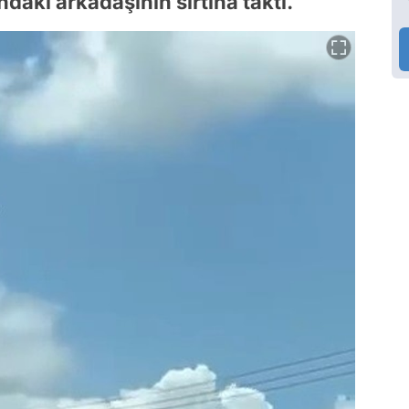
daki arkadaşının sırtına taktı.