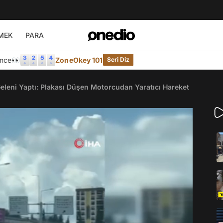
MEK
PARA
Önce👀
ZoneOkey 101
Seri Diz
leni Yaptı: Plakası Düşen Motorcudan Yaratıcı Hareket