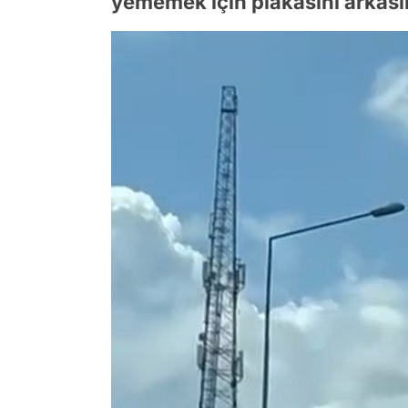
yememek için plakasını arkasın