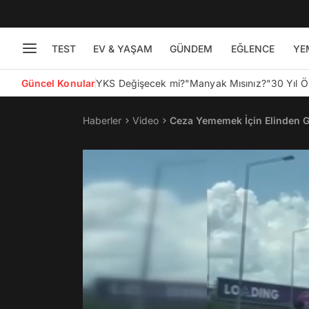
TEST
EV & YAŞAM
GÜNDEM
EĞLENCE
YE
Güncel Konular
YKS Değişecek mi?
"Manyak Mısınız?"
30 Yıl 
Haberler
Video
Ceza Yememek İçin Elinden Ge