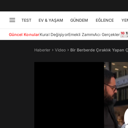
TEST
EV & YAŞAM
GÜNDEM
EĞLENCE
YE
Güncel Konular
Kural Değişiyor
Emekli Zammı
Acı Gerçekler
Haberler
Video
Bir Berberde Çıraklık Yapan