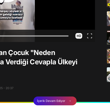
apan Çocuk "Neden
 Verdiği Cevapla Ülkeyi
5 - 20:37
İçerik Devam Ediyor