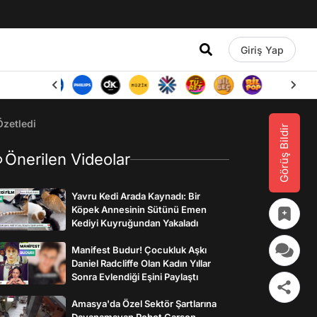
Giriş Yap
zetledi
Görüş Bildir
Önerilen Videolar
Yavru Kedi Arada Kaynadı: Bir
Köpek Annesinin Sütünü Emen
Kediyi Kuyruğundan Yakaladı
Manifest Budur! Çocukluk Aşkı
Daniel Radcliffe Olan Kadın Yıllar
Sonra Evlendiği Eşini Paylaştı
Amasya'da Özel Sektör Şartlarına
Dayanamayan Robot Garson