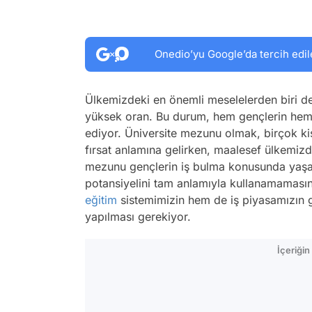
Onedio’yu Google’da tercih edil
Ülkemizdeki en önemli meselelerden biri d
yüksek oran. Bu durum, hem gençlerin hem d
ediyor. Üniversite mezunu olmak, birçok kiş
fırsat anlamına gelirken, maalesef ülkemiz
mezunu gençlerin iş bulma konusunda yaşad
potansiyelini tam anlamıyla kullanamamas
eğitim
sistemimizin hem de iş piyasamızın 
yapılması gerekiyor.
İçeriği