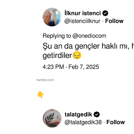
twitter.com
👇