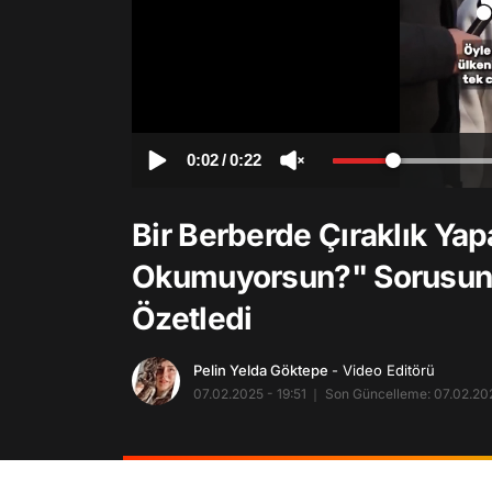
0:02
/
0:22
Bir Berberde Çıraklık Y
Okumuyorsun?" Sorusuna
Özetledi
Pelin Yelda Göktepe
- Video Editörü
07.02.2025 - 19:51
Son Güncelleme: 07.02.202