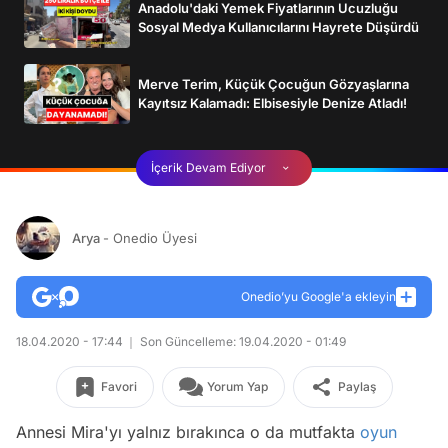
Anadolu'daki Yemek Fiyatlarının Ucuzluğu
Sosyal Medya Kullanıcılarını Hayrete Düşürdü
Merve Terim, Küçük Çocuğun Gözyaşlarına
Kayıtsız Kalamadı: Elbisesiyle Denize Atladı!
İçerik Devam Ediyor
Arya
- Onedio Üyesi
Onedio’yu Google'a ekleyin
18.04.2020 - 17:44
Son Güncelleme: 19.04.2020 - 01:49
Favori
Yorum Yap
Paylaş
Annesi Mira'yı yalnız bırakınca o da mutfakta
oyun