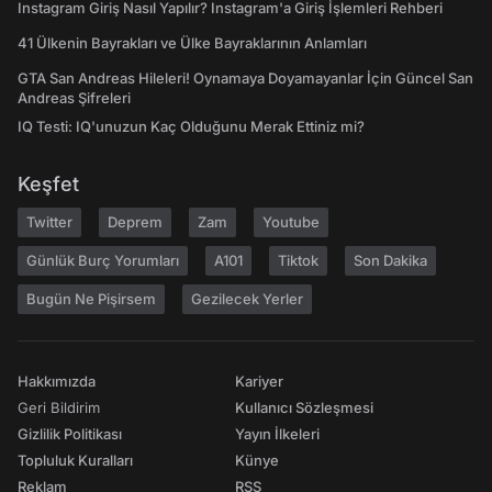
Instagram Giriş Nasıl Yapılır? Instagram'a Giriş İşlemleri Rehberi
41 Ülkenin Bayrakları ve Ülke Bayraklarının Anlamları
GTA San Andreas Hileleri! Oynamaya Doyamayanlar İçin Güncel San
Andreas Şifreleri
IQ Testi: IQ'unuzun Kaç Olduğunu Merak Ettiniz mi?
Keşfet
Twitter
Deprem
Zam
Youtube
Günlük Burç Yorumları
A101
Tiktok
Son Dakika
Bugün Ne Pişirsem
Gezilecek Yerler
Hakkımızda
Kariyer
Geri Bildirim
Kullanıcı Sözleşmesi
Gizlilik Politikası
Yayın İlkeleri
Topluluk Kuralları
Künye
Reklam
RSS