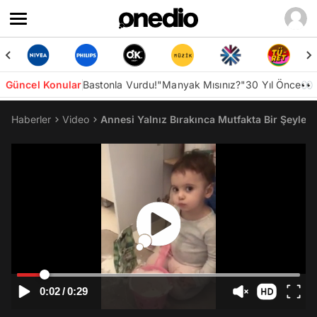
Güncel Konular
Bastonla Vurdu!
"Manyak Mısınız?"
30 Yıl Önce👀
Haberler
Video
Annesi Yalnız Bırakınca Mutfakta Bir Şeyler
0:02
/
0:29