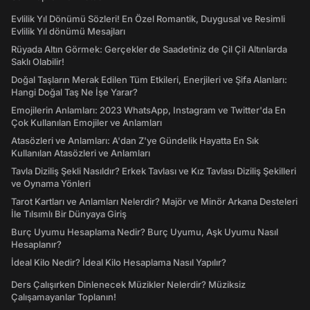
Evlilik Yıl Dönümü Sözleri! En Özel Romantik, Duygusal ve Resimli
Evlilik Yıl dönümü Mesajları
Rüyada Altın Görmek: Gerçekler de Saadetiniz de Çil Çil Altınlarda
Saklı Olabilir!
Doğal Taşların Merak Edilen Tüm Etkileri, Enerjileri ve Şifa Alanları:
Hangi Doğal Taş Ne İşe Yarar?
Emojilerin Anlamları: 2023 WhatsApp, Instagram ve Twitter'da En
Çok Kullanılan Emojiler ve Anlamları
Atasözleri ve Anlamları: A'dan Z'ye Gündelik Hayatta En Sık
Kullanılan Atasözleri ve Anlamları
Tavla Diziliş Şekli Nasıldır? Erkek Tavlası ve Kız Tavlası Diziliş Şekilleri
ve Oynama Yönleri
Tarot Kartları ve Anlamları Nelerdir? Majör ve Minör Arkana Desteleri
İle Tılsımlı Bir Dünyaya Giriş
Burç Uyumu Hesaplama Nedir? Burç Uyumu, Aşk Uyumu Nasıl
Hesaplanır?
İdeal Kilo Nedir? İdeal Kilo Hesaplama Nasıl Yapılır?
Ders Çalışırken Dinlenecek Müzikler Nelerdir? Müziksiz
Çalışamayanlar Toplanın!