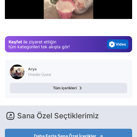
Video
/
Test
Gündem
Magazin
Keşfet
ile ziyaret ettiğin
Video
tüm kategorileri tek akışta gör!
Test
Arya
Onedio Üyesi
Tüm içerikleri
Sana Özel Seçtiklerimiz
Daha Fazla Sana Özel İçerikler