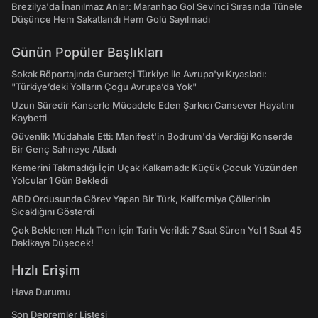
Brezilya'da İnanılmaz Anlar: Maranhao Gol Sevinci Sırasında Tünele
Düşünce Hem Sakatlandı Hem Golü Sayılmadı
Günün Popüler Başlıkları
Sokak Röportajında Gurbetçi Türkiye ile Avrupa'yı Kıyasladı:
"Türkiye’deki Yolların Çoğu Avrupa’da Yok"
Uzun Süredir Kanserle Mücadele Eden Şarkıcı Cansever Hayatını
Kaybetti
Güvenlik Müdahale Etti: Manifest'in Bodrum'da Verdiği Konserde
Bir Genç Sahneye Atladı
Kemerini Takmadığı İçin Uçak Kalkamadı: Küçük Çocuk Yüzünden
Yolcular 1 Gün Bekledi
ABD Ordusunda Görev Yapan Bir Türk, Kaliforniya Çöllerinin
Sıcaklığını Gösterdi
Çok Beklenen Hızlı Tren İçin Tarih Verildi: 7 Saat Süren Yol 1 Saat 45
Dakikaya Düşecek!
Hızlı Erişim
Hava Durumu
Son Depremler Listesi