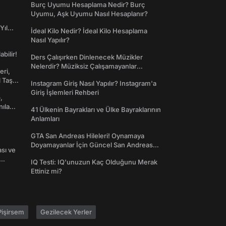
Burç Uyumu Hesaplama Nedir? Burç
Uyumu, Aşk Uyumu Nasıl Hesaplanır?
Yıl
İdeal Kilo Nedir? İdeal Kilo Hesaplama
Nasıl Yapılır?
abilir!
Ders Çalışırken Dinlenecek Müzikler
Nelerdir? Müziksiz Çalışamayanlar
eri,
Toplanın!
l Taş
Instagram Giriş Nasıl Yapılır? Instagram'a
Giriş İşlemleri Rehberi
,
nılan
41 Ülkenin Bayrakları ve Ülke Bayraklarının
Anlamları
GTA San Andreas Hileleri! Oynamaya
Doyamayanlar İçin Güncel San Andreas
ası ve
Şifreleri
IQ Testi: IQ'unuzun Kaç Olduğunu Merak
Ettiniz mi?
işirsem
Gezilecek Yerler