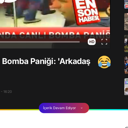
 Bomba Paniği: 'Arkadaş
 - 16:20
İçerik Devam Ediyor