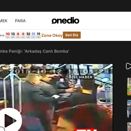
MEK
PARA
e👀
Zone Okey
Seri Diz
ba Paniği: 'Arkadaş Canlı Bomba'