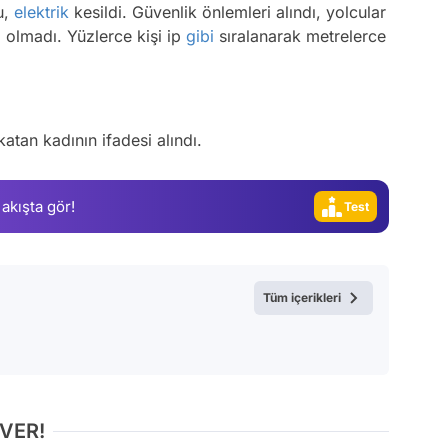
u,
elektrik
kesildi. Güvenlik önlemleri alındı, yolcular
a olmadı. Yüzlerce kişi ip
gibi
sıralanarak metrelerce
Video
Test
Gündem
atan kadının ifadesi alındı.
Magazin
Video
 akışta gör!
Test
Tüm içerikleri
 VER!