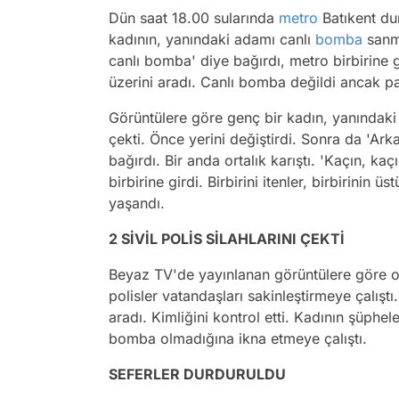
Dün saat 18.00 sularında
metro
Batıkent dur
kadının, yanındaki adamı canlı
bomba
sanma
canlı bomba' diye bağırdı, metro birbirine g
üzerini aradı. Canlı bomba değildi ancak p
Görüntülere göre genç bir kadın, yanındaki 
çekti. Önce yerini değiştirdi. Sonra da 'A
bağırdı. Bir anda ortalık karıştı. 'Kaçın, ka
birbirine girdi. Birbirini itenler, birbirinin
yaşandı.
2 SİVİL POLİS SİLAHLARINI ÇEKTİ
Beyaz TV'de yayınlanan görüntülere göre o a
polisler vatandaşları sakinleştirmeye çalıştı
aradı. Kimliğini kontrol etti. Kadının şüphe
bomba olmadığına ikna etmeye çalıştı.
SEFERLER DURDURULDU