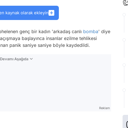
en kaynak olarak ekleyin
elenen genç bir kadın 'arkadaş canlı
bomba
' diye
 kaçışmaya başlayınca insanlar ezilme tehlikesi
yaşanan panik saniye saniye böyle kaydedildi.
n Devamı Aşağıda
Reklam