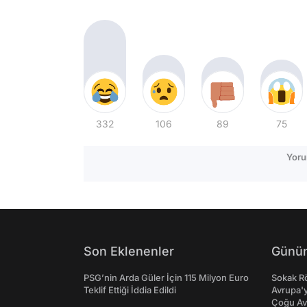
332
106
89
75
Yoru
Son Eklenenler
Günün
PSG’nin Arda Güler İçin 115 Milyon Euro
Sokak Rö
Teklif Ettiği İddia Edildi
Avrupa'y
Çoğu Av