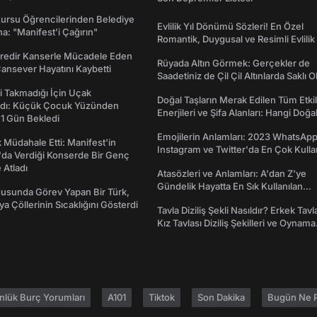
Kursu Öğrencilerinden Belediye
Evlilik Yıl Dönümü Sözleri! En Özel
a: "Manifest’i Çağırın"
Romantik, Duygusal ve Resimli Evlilik 
dönümü Mesajları
redir Kanserle Mücadele Eden
Rüyada Altın Görmek: Gerçekler de
Cansever Hayatını Kaybetti
Saadetiniz de Çil Çil Altınlarda Saklı Ol
 Takmadığı İçin Uçak
Doğal Taşların Merak Edilen Tüm Etkil
dı: Küçük Çocuk Yüzünden
Enerjileri ve Şifa Alanları: Hangi Doğa
 1 Gün Bekledi
Ne İşe Yarar?
Emojilerin Anlamları: 2023 WhatsApp
 Müdahale Etti: Manifest'in
Instagram ve Twitter'da En Çok Kulla
da Verdiği Konserde Bir Genç
Emojiler ve Anlamları
Atladı
Atasözleri ve Anlamları: A'dan Z'ye
Gündelik Hayatta En Sık Kullanılan
usunda Görev Yapan Bir Türk,
Atasözleri ve Anlamları
ya Çöllerinin Sıcaklığını Gösterdi
Tavla Diziliş Şekli Nasıldır? Erkek Tavl
Kız Tavlası Diziliş Şekilleri ve Oynama
Yönleri
nlük Burç Yorumları
A101
Tiktok
Son Dakika
Bugün Ne P