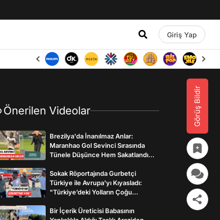
Giriş Yap
Görüş Bildir
Önerilen Videolar
Brezilya'da İnanılmaz Anlar:
Maranhao Gol Sevinci Sırasında
Tünele Düşünce Hem Sakatlandı
Hem Golü Sayılmadı
Sokak Röportajında Gurbetçi
Türkiye ile Avrupa'yı Kıyasladı:
"Türkiye’deki Yolların Çoğu
Avrupa’da Yok"
Bir İçerik Üreticisi Babasının
Yanlışlıkla Aldığı Taşlık Araziden