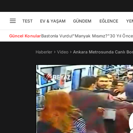
TEST
EV & YAŞAM
GÜNDEM
EĞLENCE
YE
Güncel Konular
Bastonla Vurdu!
"Manyak Mısınız?"
30 Yıl Önc
Haberler
Video
Ankara Metrosunda Canlı Bom