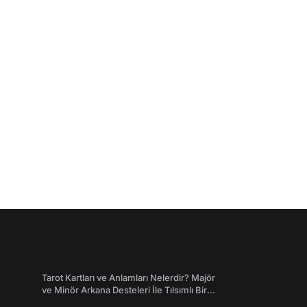
Tarot Kartları ve Anlamları Nelerdir? Majör
ve Minör Arkana Desteleri İle Tılsımlı Bir
Dünyaya Giriş