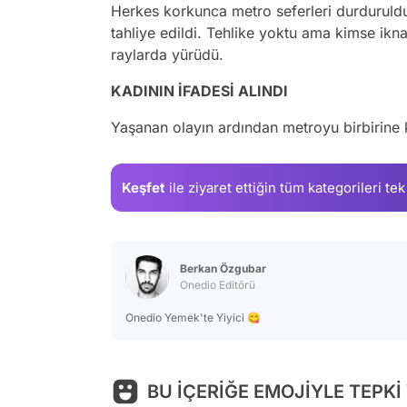
Herkes korkunca metro seferleri durduruld
tahliye edildi. Tehlike yoktu ama kimse ikn
raylarda yürüdü.
KADININ İFADESİ ALINDI
Yaşanan olayın ardından metroyu birbirine k
Keşfet
ile ziyaret ettiğin
tüm kategorileri tek
Berkan Özgubar
Onedio Editörü
Onedio Yemek'te Yiyici 😋
BU İÇERİĞE EMOJİYLE TEPKİ