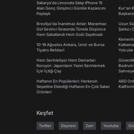
Sakarya'da Limonata Satıp iPhone 15
Alan Genç Girişimci Günlük Kazancını
Kur'an 
Paylaştı
Başkanın
Brezilya'da İnanılmaz Anlar: Maranhao
Uzun Sü
Gol Sevinci Sırasında Tünele Düşünce
Şarkıcı 
Hem Sakatlandı Hem Golü Sayılmadı
Kemerini
10-16 Ağustos Ankara, İzmir ve Bursa
Kalkama
Tiyatro Rehberi
Yolcular
Hem Serinletiyor Hem Damarları
Güvenlik
Koruyor: Japonların Yazın Serinlemek
Bodrum'
İçin İçtiği Çay
Sahneye 
Haftanın En Popülerleri: Herkesin
ABD Ord
Sepetine Eklediği Haftanın En Çok Satan
Kaliforni
Ürünleri
Keşfet
Twitter
Deprem
Zam
Youtube
Gü