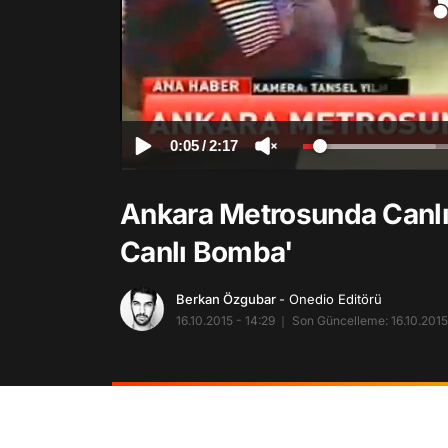
0:05
/
2:17
Ankara Metrosunda Canlı
Canlı Bomba'
Berkan Özgubar
- Onedio Editörü
16.10.2015 - 14:29
Son Güncelleme: 16.10.2015