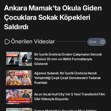
Ankara Mamak'ta Okula Giden
Çocuklara Sokak Köpekleri
Saldırdı
Önerilen Videolar
Gizle
Bir İçerik Üreticisi Evden Çalışmanın Gerçek
Yüzünü 35 mm ve IMAX Formatlarıyla
Gösterdi
Ağzımız Sulandı: Bir İçerik Üreticisi Kendi
Yetiştirdiği Çeşit Çeşit Domatesleri Tadarak
Puanladı
Acun Ilıcalı Hull City’nin 5 Yeni Transferini Film
Gibi Videoyla Duyurdu
Kızının Marketten Soyulmuş Muz Aldığını