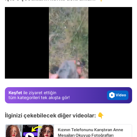
Video
Test
/
Gündem
Magazin
Keşfet
ile ziyaret ettiğin
Video
tüm kategorileri tek akışta gör!
Test
İlginizi çekebilecek diğer videolar: 👇
Kızının Telefonunu Karıştıran Anne
Mesajları Okuyup Fotoğrafları