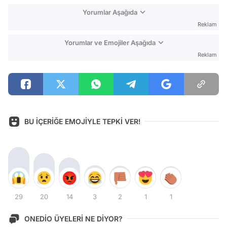
Yorumlar Aşağıda
Reklam
Yorumlar ve Emojiler Aşağıda
Reklam
BU İÇERİĞE EMOJİYLE TEPKİ VER!
29
20
14
3
2
1
1
ONEDİO ÜYELERİ NE DİYOR?