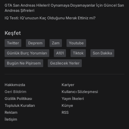
GTA San Andreas Hileleri! Oynamaya Doyamayanlar İçin Güncel San
Andreas Şifreleri
IQ Testi: IQ'unuzun Kaç Olduğunu Merak Ettiniz mi?
Keşfet
Twitter
Deprem
Zam
Youtube
Günlük Burç Yorumları
A101
Tiktok
Son Dakika
Bugün Ne Pişirsem
Gezilecek Yerler
Hakkımızda
Kariyer
Geri Bildirim
Kullanıcı Sözleşmesi
Gizlilik Politikası
Yayın İlkeleri
Topluluk Kuralları
Künye
Reklam
RSS
İletişim