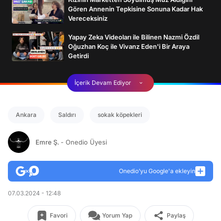
Gören Annenin Tepkisine Sonuna Kadar Hak
Vereceksiniz
Yapay Zeka Videoları ile Bilinen Nazmi Özdil
Oğuzhan Koç ile Vivanz Eden'i Bir Araya
Getirdi
İçerik Devam Ediyor
Ankara
Saldırı
sokak köpekleri
Emre Ş.
- Onedio Üyesi
Onedio’yu Google'a ekleyin
07.03.2024 - 12:48
Favori
Yorum Yap
Paylaş