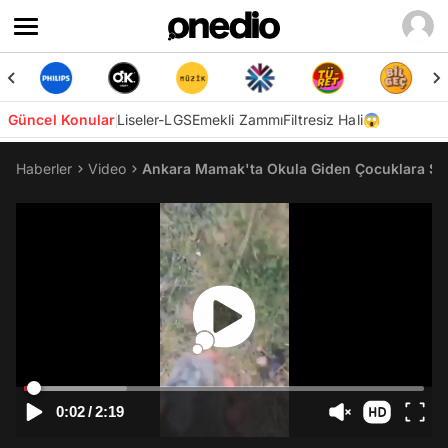
Güncel Konular
Liseler-LGS
Emekli Zammı
Filtresiz Hali😱
Haberler
Video
Ankara Mamak'ta Okula Giden Çocuklara Sok
0:02
/
2:19