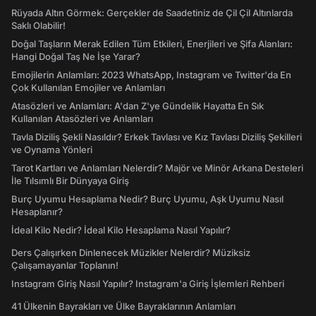
Rüyada Altın Görmek: Gerçekler de Saadetiniz de Çil Çil Altınlarda
Saklı Olabilir!
Doğal Taşların Merak Edilen Tüm Etkileri, Enerjileri ve Şifa Alanları:
Hangi Doğal Taş Ne İşe Yarar?
Emojilerin Anlamları: 2023 WhatsApp, Instagram ve Twitter'da En
Çok Kullanılan Emojiler ve Anlamları
Atasözleri ve Anlamları: A'dan Z'ye Gündelik Hayatta En Sık
Kullanılan Atasözleri ve Anlamları
Tavla Diziliş Şekli Nasıldır? Erkek Tavlası ve Kız Tavlası Diziliş Şekilleri
ve Oynama Yönleri
Tarot Kartları ve Anlamları Nelerdir? Majör ve Minör Arkana Desteleri
İle Tılsımlı Bir Dünyaya Giriş
Burç Uyumu Hesaplama Nedir? Burç Uyumu, Aşk Uyumu Nasıl
Hesaplanır?
İdeal Kilo Nedir? İdeal Kilo Hesaplama Nasıl Yapılır?
Ders Çalışırken Dinlenecek Müzikler Nelerdir? Müziksiz
Çalışamayanlar Toplanın!
Instagram Giriş Nasıl Yapılır? Instagram'a Giriş İşlemleri Rehberi
41 Ülkenin Bayrakları ve Ülke Bayraklarının Anlamları