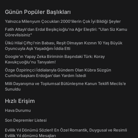
Günün Popüler Başlıkları
Yalnızca Milenyum Çocukları 2000'lilerin Çok İyi Bildiği Şeyler
Fatih Altaylı'dan Erdal Beşikçioğlu'na Ağır Eleştiri: "Ulan Siz Kamu
Görevlisisiniz"
Ülkü Hilal Çiftçi'nin Babası, Reşit Olmayan Kızının 10 Yaş Büyük
Oyuncuyla Aşk Yaşadığını İddia Etti
Google'ın Yapay Zeka Biriminin Başındaki Türk: Koray
Kavukçuoğlu'nu Tanıyalım!
Özge Özpirinçci İddialarıyla Gündem Olan Kübra Süzgün
Cumhurbaşkanı Erdoğan'dan Yardım İstedi
Milli Dayanışma ve Toplumsal Bütünleşme Kanun Teklifi Meclis’e
Sunuldu
Hızlı Erişim
Hava Durumu
Son Depremler Listesi
Evlilik Yıl Dönümü Sözleri! En Özel Romantik, Duygusal ve Resimli
Evlilik Yıl dönümü Mesajları