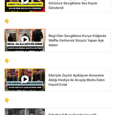
Görünce Sevgilisine Ses Kaydı
Gönderdi
👇
Regl Olan Sevgilisine Kurye Kılığında
Waffle Getirerek Sürpriz Yapan Aşk
Adam
👇
Elleriyle Zeytin Ayıklayan Annesine
Aldığı Hediye ile Acayip Mutlu Eden
Hayırlı Evlat
👇
Sabahın 6 Buçuğunda Ucuz Et