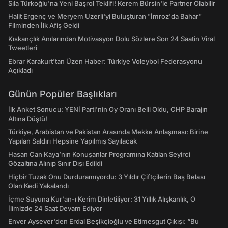
Sıla Türkoğlu'na Yeni Başrol Teklifi! Kerem Bürsin'le Partner Olabilir
Halit Ergenç ve Meryem Uzerli'yi Buluşturan "İmroz'da Bahar"
Filminden İlk Afiş Geldi
Kıskançlık Anılarından Motivasyon Dolu Sözlere Son 24 Saatin Viral
Tweetleri
Ebrar Karakurt'tan Üzen Haber: Türkiye Voleybol Federasyonu
Açıkladı
Günün Popüler Başlıkları
İlk Anket Sonucu: YENİ Parti'nin Oy Oranı Belli Oldu, CHP Barajın
Altına Düştü!
Türkiye, Arabistan ve Pakistan Arasında Mekke Anlaşması: Birine
Yapılan Saldırı Hepsine Yapılmış Sayılacak
Hasan Can Kaya’nın Konuşanlar Programına Katılan Seyirci
Gözaltına Alınıp Sınır Dışı Edildi
Hiçbir Tuzak Onu Durduramıyordu: 3 Yıldır Çiftçilerin Baş Belası
Olan Kedi Yakalandı
İçme Suyuna Kur'an-ı Kerim Dinletiliyor: 31 Yıllık Alışkanlık, O
İlimizde 24 Saat Devam Ediyor
Enver Aysever'den Erdal Beşikçioğlu ve Etimesgut Çıkışı: “Bu