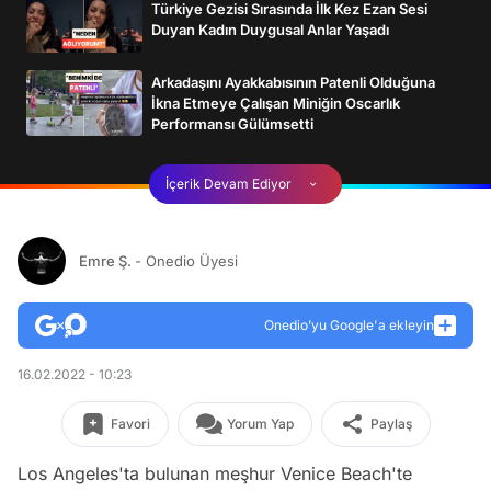
Türkiye Gezisi Sırasında İlk Kez Ezan Sesi
Duyan Kadın Duygusal Anlar Yaşadı
Arkadaşını Ayakkabısının Patenli Olduğuna
İkna Etmeye Çalışan Miniğin Oscarlık
Performansı Gülümsetti
İçerik Devam Ediyor
Emre Ş.
- Onedio Üyesi
Onedio’yu Google'a ekleyin
16.02.2022 - 10:23
Favori
Yorum Yap
Paylaş
Los Angeles'ta bulunan meşhur Venice Beach'te