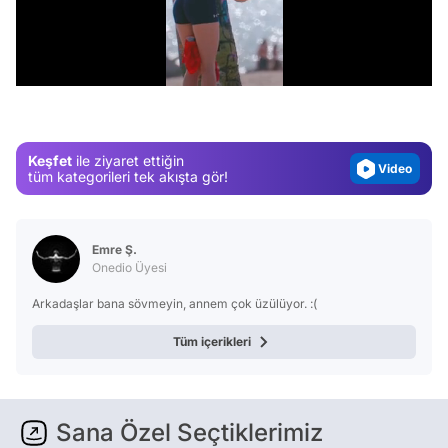
Video
/
Test
Gündem
Magazin
Keşfet
ile ziyaret ettiğin
Video
tüm kategorileri tek akışta gör!
Test
Emre Ş.
Onedio Üyesi
Arkadaşlar bana sövmeyin, annem çok üzülüyor. :(
Tüm içerikleri
Sana Özel Seçtiklerimiz