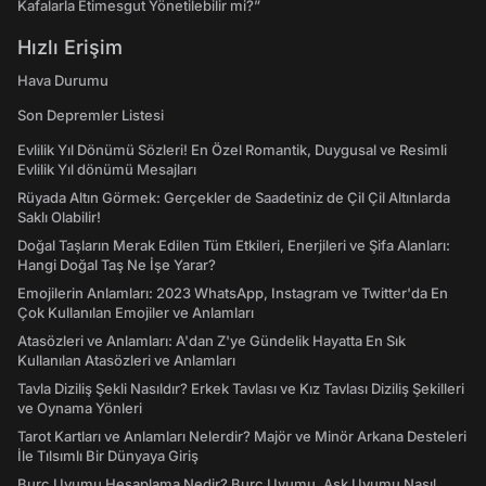
Kafalarla Etimesgut Yönetilebilir mi?”
Hızlı Erişim
Hava Durumu
Son Depremler Listesi
Evlilik Yıl Dönümü Sözleri! En Özel Romantik, Duygusal ve Resimli
Evlilik Yıl dönümü Mesajları
Rüyada Altın Görmek: Gerçekler de Saadetiniz de Çil Çil Altınlarda
Saklı Olabilir!
Doğal Taşların Merak Edilen Tüm Etkileri, Enerjileri ve Şifa Alanları:
Hangi Doğal Taş Ne İşe Yarar?
Emojilerin Anlamları: 2023 WhatsApp, Instagram ve Twitter'da En
Çok Kullanılan Emojiler ve Anlamları
Atasözleri ve Anlamları: A'dan Z'ye Gündelik Hayatta En Sık
Kullanılan Atasözleri ve Anlamları
Tavla Diziliş Şekli Nasıldır? Erkek Tavlası ve Kız Tavlası Diziliş Şekilleri
ve Oynama Yönleri
Tarot Kartları ve Anlamları Nelerdir? Majör ve Minör Arkana Desteleri
İle Tılsımlı Bir Dünyaya Giriş
Burç Uyumu Hesaplama Nedir? Burç Uyumu, Aşk Uyumu Nasıl