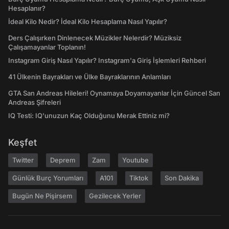
Hesaplanır?
İdeal Kilo Nedir? İdeal Kilo Hesaplama Nasıl Yapılır?
Ders Çalışırken Dinlenecek Müzikler Nelerdir? Müziksiz
Çalışamayanlar Toplanın!
Instagram Giriş Nasıl Yapılır? Instagram'a Giriş İşlemleri Rehberi
41 Ülkenin Bayrakları ve Ülke Bayraklarının Anlamları
GTA San Andreas Hileleri! Oynamaya Doyamayanlar İçin Güncel San
Andreas Şifreleri
IQ Testi: IQ'unuzun Kaç Olduğunu Merak Ettiniz mi?
Keşfet
Twitter
Deprem
Zam
Youtube
Günlük Burç Yorumları
A101
Tiktok
Son Dakika
Bugün Ne Pişirsem
Gezilecek Yerler