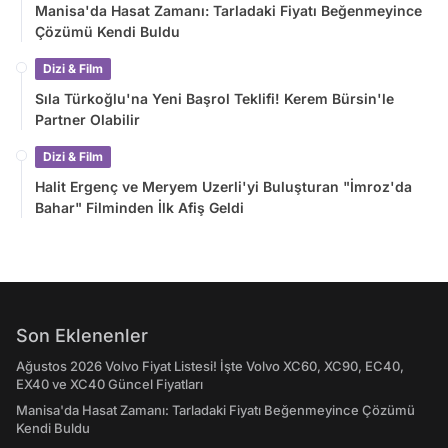
Manisa'da Hasat Zamanı: Tarladaki Fiyatı Beğenmeyince
Çözümü Kendi Buldu
Dizi & Film
Sıla Türkoğlu'na Yeni Başrol Teklifi! Kerem Bürsin'le
Partner Olabilir
Dizi & Film
Halit Ergenç ve Meryem Uzerli'yi Buluşturan "İmroz'da
Bahar" Filminden İlk Afiş Geldi
Son Eklenenler
Ağustos 2026 Volvo Fiyat Listesi! İşte Volvo XC60, XC90, EC40,
EX40 ve XC40 Güncel Fiyatları
Manisa'da Hasat Zamanı: Tarladaki Fiyatı Beğenmeyince Çözümü
Kendi Buldu