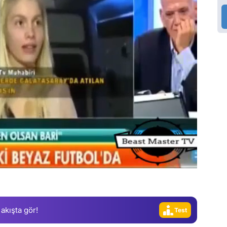
Video
Test
Gündem
Magazin
Video
 akışta gör!
Test