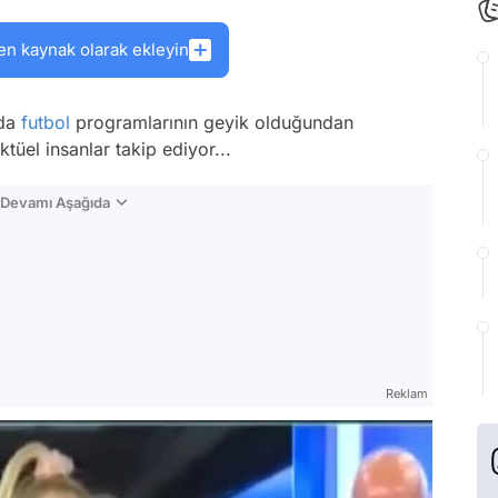
en kaynak olarak ekleyin
jda
futbol
programlarının geyik olduğundan
ktüel insanlar takip ediyor...
n Devamı Aşağıda
Reklam