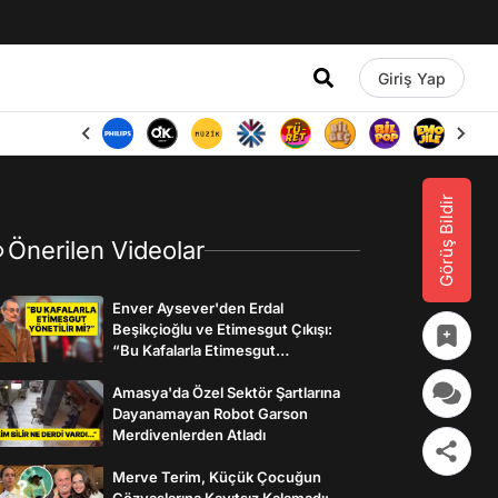
Giriş Yap
Görüş Bildir
Önerilen Videolar
Enver Aysever'den Erdal
Beşikçioğlu ve Etimesgut Çıkışı:
“Bu Kafalarla Etimesgut
Yönetilebilir mi?”
Amasya'da Özel Sektör Şartlarına
Dayanamayan Robot Garson
Merdivenlerden Atladı
Merve Terim, Küçük Çocuğun
Gözyaşlarına Kayıtsız Kalamadı: