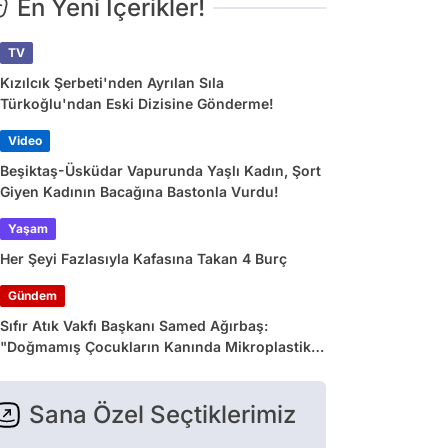
En Yeni İçerikler!
TV
Kızılcık Şerbeti'nden Ayrılan Sıla
Türkoğlu'ndan Eski Dizisine Gönderme!
Video
Beşiktaş-Üsküdar Vapurunda Yaşlı Kadın, Şort
Giyen Kadının Bacağına Bastonla Vurdu!
Yaşam
Her Şeyi Fazlasıyla Kafasına Takan 4 Burç
Gündem
Sıfır Atık Vakfı Başkanı Samed Ağırbaş:
"Doğmamış Çocukların Kanında Mikroplastik
Var"
Sana Özel Seçtiklerimiz