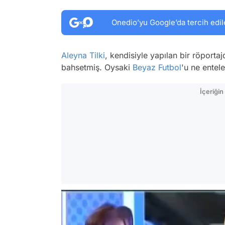
Onedio’yu Google’da tercih edil
Aleyna Tilki
, kendisiyle yapılan bir röporta
bahsetmiş. Oysaki
Beyaz Futbol
'u ne entele
İçeriği