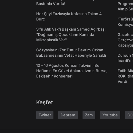
Bastonla Vurdu!
Programı
Alınıp Sı
Her Şeyi Fazlasıyla Kafasına Takan 4
Burç
‘Terörsü
Komisyo
Sıfır Atık Vakfı Başkanı Samed Ağırbaş:
"Doğmamış Çocukların Kanında
Gazeteci
Mikroplastik Var"
Çerçeve 
Kapsıyo
Gözyaşlarını Zor Tuttu: Devrim Özkan
Babaannesinin Vefat Haberiyle Sarsıldı
Dursun 
Icardi'd
10 – 16 Ağustos Konser Takvimi: Bu
Haftanın En Güzel Ankara, İzmir, Bursa,
Fatih Al
Eskişehir Konserleri
ROK İtir
Verdi
Keşfet
Twitter
Deprem
Zam
Youtube
Gü