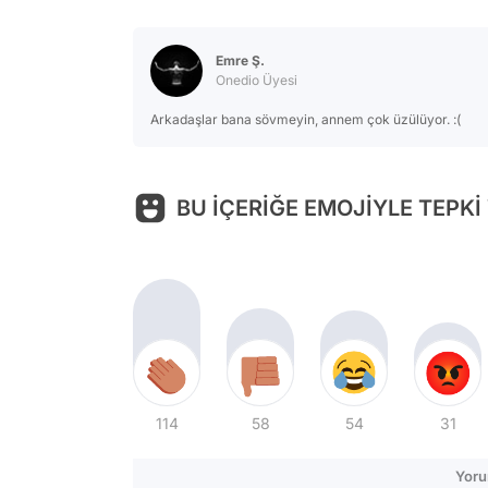
Emre Ş.
Onedio Üyesi
Arkadaşlar bana sövmeyin, annem çok üzülüyor. :(
BU İÇERİĞE EMOJİYLE TEPKİ
114
58
54
31
Yoru