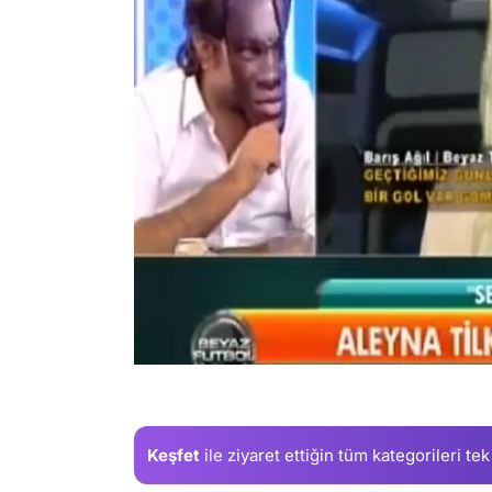
/
Keşfet
ile ziyaret ettiğin
tüm kategorileri tek