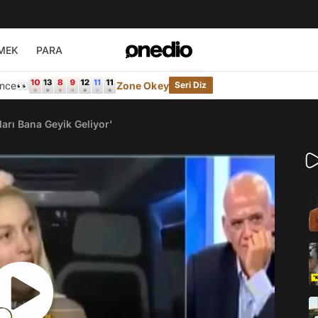
MEK
PARA
Önce👀
Zone Okey
Seri Diz
ları Bana Geyik Geliyor'