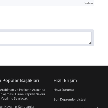
Reklam
 Popüler Başlıkları
Hızlı Erişim
 Arabistan ve Pakistan Arasında
Hava Durumu
laşması: Birine Yapılan Saldırı
Yapılmış Sayılacak
Son Depremler Listesi
an Kaya’nın Konuşanlar