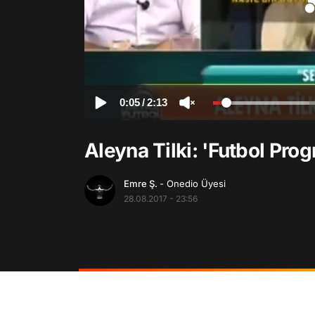
0:05
/
2:13
Aleyna Tilki: 'Futbol Pro
Emre Ş.
- Onedio Üyesi
28.08.2017 - 23:56