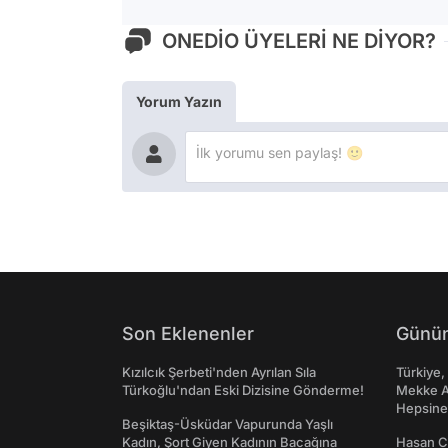
ONEDİO ÜYELERİ NE DİYOR?
Yorum Yazın
Son Eklenenler
Günün
Kızılcık Şerbeti'nden Ayrılan Sıla
Türkiye,
Türkoğlu'ndan Eski Dizisine Gönderme!
Mekke An
Hepsine 
Beşiktaş-Üsküdar Vapurunda Yaşlı
Kadın, Şort Giyen Kadının Bacağına
Hasan C