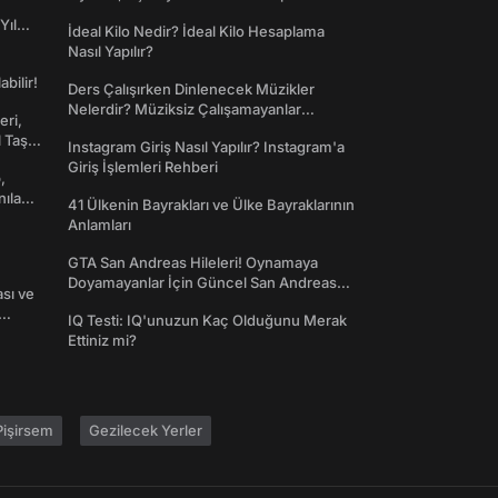
Yıl
İdeal Kilo Nedir? İdeal Kilo Hesaplama
Nasıl Yapılır?
abilir!
Ders Çalışırken Dinlenecek Müzikler
Nelerdir? Müziksiz Çalışamayanlar
eri,
Toplanın!
l Taş
Instagram Giriş Nasıl Yapılır? Instagram'a
Giriş İşlemleri Rehberi
,
nılan
41 Ülkenin Bayrakları ve Ülke Bayraklarının
Anlamları
GTA San Andreas Hileleri! Oynamaya
Doyamayanlar İçin Güncel San Andreas
ası ve
Şifreleri
IQ Testi: IQ'unuzun Kaç Olduğunu Merak
Ettiniz mi?
işirsem
Gezilecek Yerler