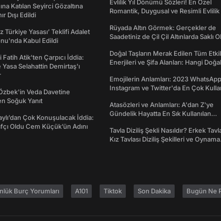
Evlilik Yıl Dönümü Sözleri! En Özel
na Katılan Seyirci Gözaltına
Romantik, Duygusal ve Resimli Evlilik 
nır Dışı Edildi
dönümü Mesajları
Rüyada Altın Görmek: Gerçekler de
z Türkiye Yasası’ Teklifi Adalet
Saadetiniz de Çil Çil Altınlarda Saklı Ol
nu'nda Kabul Edildi
Doğal Taşların Merak Edilen Tüm Etkil
 Fatih Atik'ten Çarpıcı İddia:
Enerjileri ve Şifa Alanları: Hangi Doğa
Yasa Selahattin Demirtaş'ı
Ne İşe Yarar?
r
Emojilerin Anlamları: 2023 WhatsApp
Instagram ve Twitter'da En Çok Kulla
Özbek'in Veda Davetine
Emojiler ve Anlamları
en Soğuk Yanıt
Atasözleri ve Anlamları: A'dan Z'ye
Gündelik Hayatta En Sık Kullanılan
taylı’dan Çok Konuşulacak İddia:
Atasözleri ve Anlamları
afçı Oldu Cem Küçük’ün Adını
Tavla Diziliş Şekli Nasıldır? Erkek Tavl
Kız Tavlası Diziliş Şekilleri ve Oynama
Yönleri
nlük Burç Yorumları
A101
Tiktok
Son Dakika
Bugün Ne P