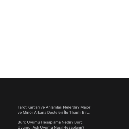
Tarot Kartları ve Anlamları Nelerdir? Majör
ve Minör Arkana Desteleri İle Tılsımlı Bir
Dünyaya Giriş
Burç Uyumu Hesaplama Nedir? Burç
Uyumu, Aşk Uyumu Nasıl Hesaplanır?