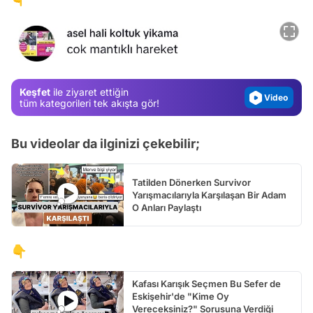
Test
Gündem
Magazin
Video
Keşfet
ile ziyaret ettiğin
tüm kategorileri tek akışta gör!
Test
Bu videolar da ilginizi çekebilir;
Tatilden Dönerken Survivor
Yarışmacılarıyla Karşılaşan Bir Adam
O Anları Paylaştı
👇
Kafası Karışık Seçmen Bu Sefer de
Eskişehir'de "Kime Oy
Vereceksiniz?" Sorusuna Verdiği