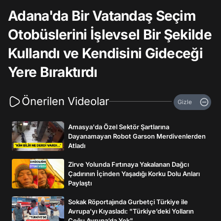
Adana'da Bir Vatandaş Seçim
Otobüslerini İşlevsel Bir Şekilde
Kullandı ve Kendisini Gideceği
Yere Bıraktırdı
Önerilen Videolar
Gizle
Amasya'da Özel Sektör Şartlarına
Dayanamayan Robot Garson Merdivenlerden
Atladı
Zirve Yolunda Fırtınaya Yakalanan Dağcı
Çadırının İçinden Yaşadığı Korku Dolu Anları
Paylaştı
Sokak Röportajında Gurbetçi Türkiye ile
Avrupa'yı Kıyasladı: "Türkiye’deki Yolların
Çoğu Avrupa’da Yok"