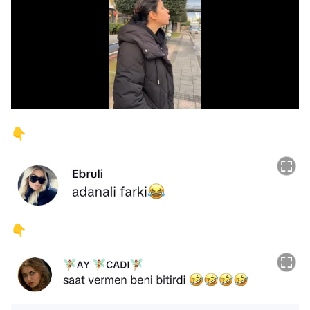
/
👇
👇