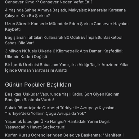
Cansever Kimdir? Cansever Neden Vefat Etti?
4 Yaşında Sahne Almaya Başladı, Makyajsız Kameralar Karşısına
Çıkıyor: Kim Bu Şarkıcı?
Uzun Süredir Kanserle Mücadele Eden Şarkıcı Cansever Hayatını
Kaybetti
Bağışlanan Tahtaları Kullanarak 80 Odalı Ev İnşa Etti: Basketbol
Sahası Bile Var!
3 Milyon Nüfuslu Ülkede 6 Kilometrelik Altın Damarı Keşfedildi:
Ülkenin Kaderi Değişti
Bir İçerik Üreticisi Babasının Yanlışlıkla Aldığı Taşlık Araziden Yıllar
İçinde Orman Yaratmasını Anlattı
Günün Popüler Başlıkları
Beşiktaş-Üsküdar Vapurunda Yaşlı Kadın, Şort Giyen Kadının
Bacağına Bastonla Vurdu!
Sokak Röportajında Gurbetçi Türkiye ile Avrupa'yı Kıyasladı:
"Türkiye’deki Yolların Çoğu Avrupa’da Yok"
Yaşamak İstediğin Ülke Hangisi? Haritadaki Yerini Değil,
Yaşayacağın Hayatı Seçiyorsun!
Kur'an Kursu Öğrencilerinden Belediye Başkanına: "Manifest’i