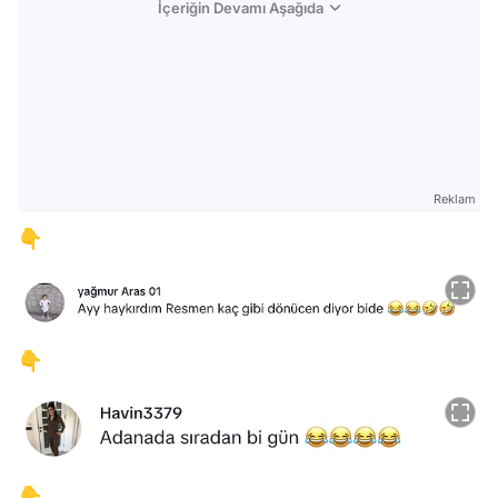
İçeriğin Devamı Aşağıda
Reklam
👇
👇
👇
Video