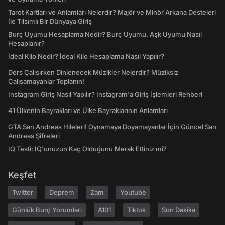
Tarot Kartları ve Anlamları Nelerdir? Majör ve Minör Arkana Desteleri
İle Tılsımlı Bir Dünyaya Giriş
Burç Uyumu Hesaplama Nedir? Burç Uyumu, Aşk Uyumu Nasıl
Hesaplanır?
İdeal Kilo Nedir? İdeal Kilo Hesaplama Nasıl Yapılır?
Ders Çalışırken Dinlenecek Müzikler Nelerdir? Müziksiz
Çalışamayanlar Toplanın!
Instagram Giriş Nasıl Yapılır? Instagram'a Giriş İşlemleri Rehberi
41 Ülkenin Bayrakları ve Ülke Bayraklarının Anlamları
GTA San Andreas Hileleri! Oynamaya Doyamayanlar İçin Güncel San
Andreas Şifreleri
IQ Testi: IQ'unuzun Kaç Olduğunu Merak Ettiniz mi?
Keşfet
Twitter
Deprem
Zam
Youtube
Günlük Burç Yorumları
A101
Tiktok
Son Dakika