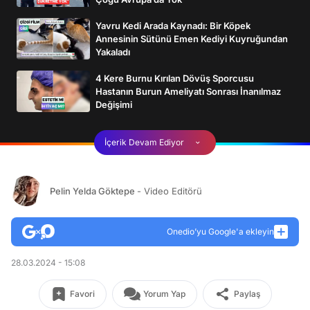
Yavru Kedi Arada Kaynadı: Bir Köpek
Annesinin Sütünü Emen Kediyi Kuyruğundan
Yakaladı
4 Kere Burnu Kırılan Dövüş Sporcusu
Hastanın Burun Ameliyatı Sonrası İnanılmaz
Değişimi
İçerik Devam Ediyor
Pelin Yelda Göktepe
- Video Editörü
Onedio’yu Google'a ekleyin
28.03.2024 - 15:08
Favori
Yorum Yap
Paylaş