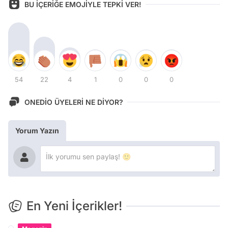
BU İÇERİĞE EMOJİYLE TEPKİ VER!
54
22
4
1
0
0
0
ONEDİO ÜYELERİ NE DİYOR?
Yorum Yazın
En Yeni İçerikler!