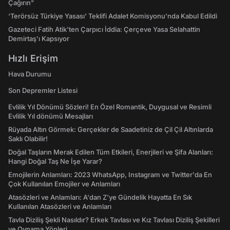
Çağırın"
‘Terörsüz Türkiye Yasası’ Teklifi Adalet Komisyonu'nda Kabul Edildi
Gazeteci Fatih Atik'ten Çarpıcı İddia: Çerçeve Yasa Selahattin
Demirtaş'ı Kapsıyor
Hızlı Erişim
Hava Durumu
Son Depremler Listesi
Evlilik Yıl Dönümü Sözleri! En Özel Romantik, Duygusal ve Resimli
Evlilik Yıl dönümü Mesajları
Rüyada Altın Görmek: Gerçekler de Saadetiniz de Çil Çil Altınlarda
Saklı Olabilir!
Doğal Taşların Merak Edilen Tüm Etkileri, Enerjileri ve Şifa Alanları:
Hangi Doğal Taş Ne İşe Yarar?
Emojilerin Anlamları: 2023 WhatsApp, Instagram ve Twitter'da En
Çok Kullanılan Emojiler ve Anlamları
Atasözleri ve Anlamları: A'dan Z'ye Gündelik Hayatta En Sık
Kullanılan Atasözleri ve Anlamları
Tavla Diziliş Şekli Nasıldır? Erkek Tavlası ve Kız Tavlası Diziliş Şekilleri
ve Oynama Yönleri