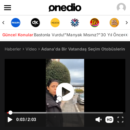
Güncel Konular
Bastonla Vurdu!
"Manyak Mısınız?"
30 Yıl Önce👀
Haberler
Video
Adana'da Bir Vatandaş Seçim Otobüslerini İşl
0:03
/
2:03