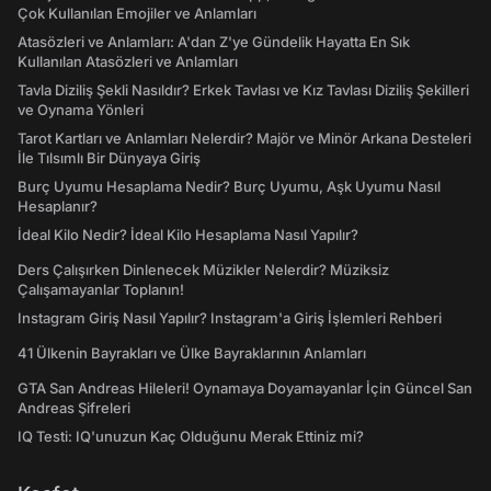
Çok Kullanılan Emojiler ve Anlamları
Atasözleri ve Anlamları: A'dan Z'ye Gündelik Hayatta En Sık
Kullanılan Atasözleri ve Anlamları
Tavla Diziliş Şekli Nasıldır? Erkek Tavlası ve Kız Tavlası Diziliş Şekilleri
ve Oynama Yönleri
Tarot Kartları ve Anlamları Nelerdir? Majör ve Minör Arkana Desteleri
İle Tılsımlı Bir Dünyaya Giriş
Burç Uyumu Hesaplama Nedir? Burç Uyumu, Aşk Uyumu Nasıl
Hesaplanır?
İdeal Kilo Nedir? İdeal Kilo Hesaplama Nasıl Yapılır?
Ders Çalışırken Dinlenecek Müzikler Nelerdir? Müziksiz
Çalışamayanlar Toplanın!
Instagram Giriş Nasıl Yapılır? Instagram'a Giriş İşlemleri Rehberi
41 Ülkenin Bayrakları ve Ülke Bayraklarının Anlamları
GTA San Andreas Hileleri! Oynamaya Doyamayanlar İçin Güncel San
Andreas Şifreleri
IQ Testi: IQ'unuzun Kaç Olduğunu Merak Ettiniz mi?