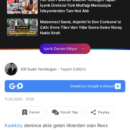
İçerik Üreticisi Türk Mutfağı Menüsüyle
İzleyenlerden Tam Not Aldı
Malzemeci Sandı, Arjantin'in Don Corleone'si
Çıktı: Emre Tilev'den Yıllar Sonra Gelen Noray
Nakis İtirafı
İçerik Devam Ediyor
Elif Sude Yenidoğan
- Yaşam Editörü
Onedio’yu Google'a ekleyin
11.02.2025 - 13:25
Favori
Yorum Yap
Paylaş
Kadıköy
denince akla gelen ilklerden olan Rexx