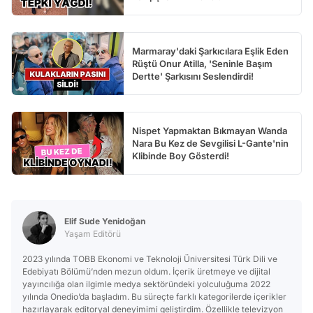
Marmaray'daki Şarkıcılara Eşlik Eden
Rüştü Onur Atilla, 'Seninle Başım
Dertte' Şarkısını Seslendirdi!
Nispet Yapmaktan Bıkmayan Wanda
Nara Bu Kez de Sevgilisi L-Gante'nin
Klibinde Boy Gösterdi!
Elif Sude Yenidoğan
Yaşam Editörü
2023 yılında TOBB Ekonomi ve Teknoloji Üniversitesi Türk Dili ve
Edebiyatı Bölümü’nden mezun oldum. İçerik üretmeye ve dijital
yayıncılığa olan ilgimle medya sektöründeki yolculuğuma 2022
yılında Onedio’da başladım. Bu süreçte farklı kategorilerde içerikler
hazırlayarak editoryal deneyimimi geliştirdim. Özellikle televizyon