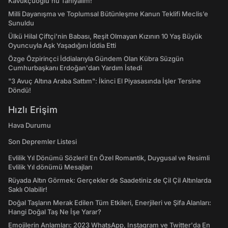
Kavukçuoğlu'nu Tanıyalım!
Milli Dayanışma ve Toplumsal Bütünleşme Kanun Teklifi Meclis’e
Sunuldu
Ülkü Hilal Çiftçi'nin Babası, Reşit Olmayan Kızının 10 Yaş Büyük
Oyuncuyla Aşk Yaşadığını İddia Etti
Özge Özpirinçci İddialarıyla Gündem Olan Kübra Süzgün
Cumhurbaşkanı Erdoğan'dan Yardım İstedi
"3 Avuç Altına Araba Sattım": İkinci El Piyasasında İşler Tersine
Döndü!
Hızlı Erişim
Hava Durumu
Son Depremler Listesi
Evlilik Yıl Dönümü Sözleri! En Özel Romantik, Duygusal ve Resimli
Evlilik Yıl dönümü Mesajları
Rüyada Altın Görmek: Gerçekler de Saadetiniz de Çil Çil Altınlarda
Saklı Olabilir!
Doğal Taşların Merak Edilen Tüm Etkileri, Enerjileri ve Şifa Alanları:
Hangi Doğal Taş Ne İşe Yarar?
Emojilerin Anlamları: 2023 WhatsApp, Instagram ve Twitter'da En