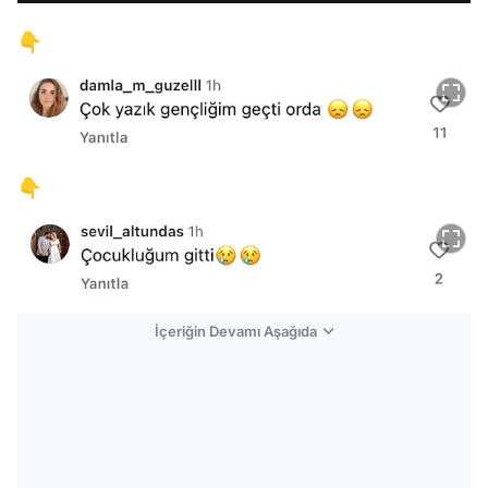
👇
👇
İçeriğin Devamı Aşağıda