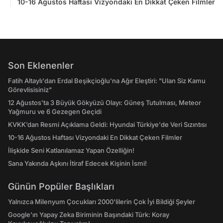
10-16 Ağustos Haftası Vizyondaki En Dikkat Çeken Filmler
Son Eklenenler
Fatih Altaylı'dan Erdal Beşikçioğlu'na Ağır Eleştiri: "Ulan Siz Kamu
Görevlisisiniz"
12 Ağustos'ta 3 Büyük Gökyüzü Olayı: Güneş Tutulması, Meteor
Yağmuru ve 6 Gezegen Geçidi
KVKK’dan Resmi Açıklama Geldi: Hyundai Türkiye'de Veri Sızıntısı
10-16 Ağustos Haftası Vizyondaki En Dikkat Çeken Filmler
İlişkide Seni Katlanılamaz Yapan Özelliğin!
Sana Yakında Aşkını İtiraf Edecek Kişinin İsmi!
Günün Popüler Başlıkları
Yalnızca Milenyum Çocukları 2000'lilerin Çok İyi Bildiği Şeyler
Google'ın Yapay Zeka Biriminin Başındaki Türk: Koray