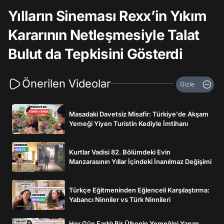
Yılların Sineması Rexx’in Yıkım
Kararının Netleşmesiyle Talat
Bulut da Tepkisini Gösterdi
Önerilen Videolar
Gizle
Masadaki Davetsiz Misafir: Türkiye'de Akşam
Yemeği Yiyen Turistin Kediyle İmtihanı
Kurtlar Vadisi 82. Bölümdeki Evin
Manzarasının Yıllar İçindeki İnanılmaz Değişimi
Türkçe Eğitmeninden Eğlenceli Karşılaştırma:
Yabancı Ninniler vs Türk Ninnileri
Her Gün Farklı Bir Ülkenin Yemeğini Yapan