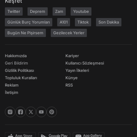
Keşfet
Twitter
Deprem
Zam
Youtube
Günlük Burç Yorumları
A101
Tiktok
Son Dakika
Bugün Ne Pişirsem
Gezilecek Yerler
Hakkımızda
Kariyer
Geri Bildirim
Kullanıcı Sözleşmesi
Gizlilik Politikası
Yayın İlkeleri
Topluluk Kuralları
Künye
Reklam
RSS
İletişim