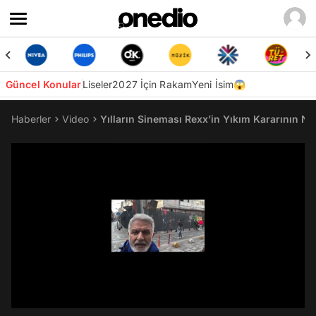
Güncel Konular
Liseler
2027 İçin Rakam
Yeni İsim😱
Haberler
Video
Yılların Sineması Rexx’in Yıkım Kararının Ne
/