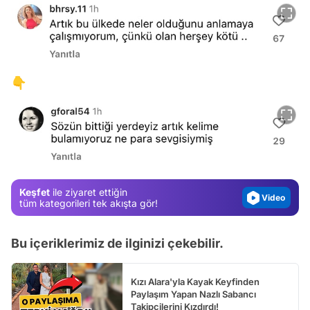
👇
Video
Test
Gündem
Magazin
Keşfet
ile ziyaret ettiğin
Video
tüm kategorileri tek akışta gör!
Test
Bu içeriklerimiz de ilginizi çekebilir.
Kızı Alara'yla Kayak Keyfinden
Paylaşım Yapan Nazlı Sabancı
Takipçilerini Kızdırdı!