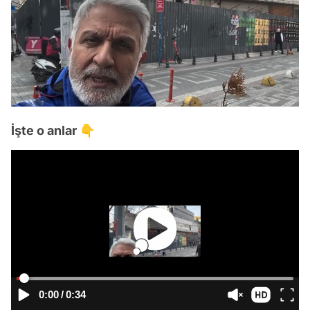
İşte o anlar 👇
0:00
/
0:34