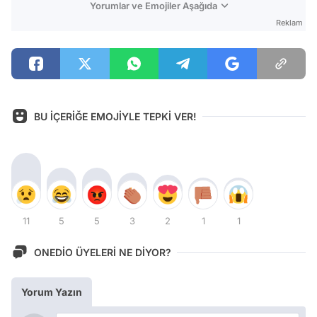
Yorumlar ve Emojiler Aşağıda
Reklam
BU İÇERİĞE EMOJİYLE TEPKİ VER!
11
5
5
3
2
1
1
ONEDİO ÜYELERİ NE DİYOR?
Yorum Yazın