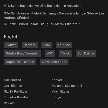
41 Ülkenin Bayrakları ve Ülke Bayraklarının Anlamları
GTA San Andreas Hileleri! Oynamaya Doyamayanlar İçin Güncel San
Andreas Şifreleri
IQ Testi: IQ'unuzun Kaç Olduğunu Merak Ettiniz mi?
Keşfet
Twitter
Deprem
Zam
Youtube
Günlük Burç Yorumları
A101
Tiktok
Son Dakika
Bugün Ne Pişirsem
Gezilecek Yerler
Hakkımızda
Kariyer
Geri Bildirim
Kullanıcı Sözleşmesi
Gizlilik Politikası
Yayın İlkeleri
Topluluk Kuralları
Künye
Reklam
RSS