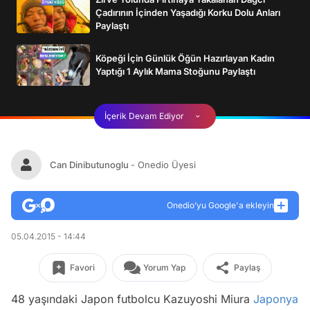
Çadırının İçinden Yaşadığı Korku Dolu Anları
Paylaştı
Köpeği İçin Günlük Öğün Hazırlayan Kadın
Yaptığı 1 Aylık Mama Stoğunu Paylaştı
İçerik Devam Ediyor
Can Dinibutunoglu
- Onedio Üyesi
Onedio’yu Google'a ekleyin
05.04.2015 - 14:44
Favori
Yorum Yap
Paylaş
48 yaşındaki Japon futbolcu Kazuyoshi Miura
Japonya