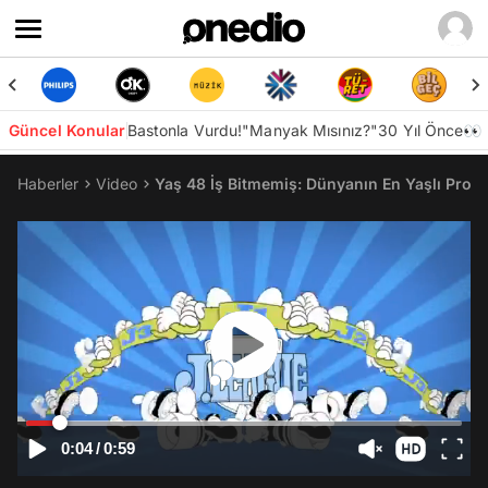
Güncel Konular
Bastonla Vurdu!
"Manyak Mısınız?"
30 Yıl Önce👀
Haberler
Video
Yaş 48 İş Bitmemiş: Dünyanın En Yaşlı Prof
0:04
/
0:59