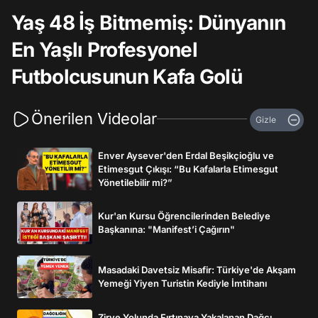
Yaş 48 İş Bitmemiş: Dünyanın
En Yaşlı Profesyonel
Futbolcusunun Kafa Golü
Önerilen Videolar
Gizle
Enver Aysever'den Erdal Beşikçioğlu ve
Etimesgut Çıkışı: “Bu Kafalarla Etimesgut
Yönetilebilir mi?”
Kur'an Kursu Öğrencilerinden Belediye
Başkanına: "Manifest’i Çağırın"
Masadaki Davetsiz Misafir: Türkiye'de Akşam
Yemeği Yiyen Turistin Kediyle İmtihanı
Zirve Yolunda Fırtınaya Yakalanan Dağcı