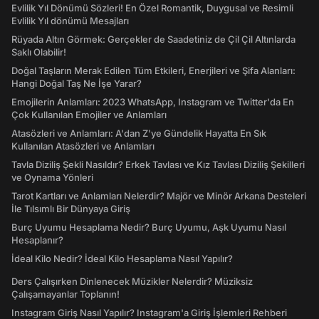
Evlilik Yıl Dönümü Sözleri! En Özel Romantik, Duygusal ve Resimli
Evlilik Yıl dönümü Mesajları
Rüyada Altın Görmek: Gerçekler de Saadetiniz de Çil Çil Altınlarda
Saklı Olabilir!
Doğal Taşların Merak Edilen Tüm Etkileri, Enerjileri ve Şifa Alanları:
Hangi Doğal Taş Ne İşe Yarar?
Emojilerin Anlamları: 2023 WhatsApp, Instagram ve Twitter'da En
Çok Kullanılan Emojiler ve Anlamları
Atasözleri ve Anlamları: A'dan Z'ye Gündelik Hayatta En Sık
Kullanılan Atasözleri ve Anlamları
Tavla Diziliş Şekli Nasıldır? Erkek Tavlası ve Kız Tavlası Diziliş Şekilleri
ve Oynama Yönleri
Tarot Kartları ve Anlamları Nelerdir? Majör ve Minör Arkana Desteleri
İle Tılsımlı Bir Dünyaya Giriş
Burç Uyumu Hesaplama Nedir? Burç Uyumu, Aşk Uyumu Nasıl
Hesaplanır?
İdeal Kilo Nedir? İdeal Kilo Hesaplama Nasıl Yapılır?
Ders Çalışırken Dinlenecek Müzikler Nelerdir? Müziksiz
Çalışamayanlar Toplanın!
Instagram Giriş Nasıl Yapılır? Instagram'a Giriş İşlemleri Rehberi