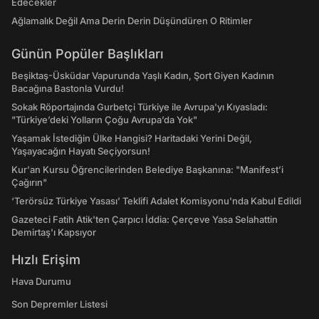
Edecekler
Ağlamalık Değil Ama Derin Derin Düşündüren O Ritimler
Günün Popüler Başlıkları
Beşiktaş-Üsküdar Vapurunda Yaşlı Kadın, Şort Giyen Kadının
Bacağına Bastonla Vurdu!
Sokak Röportajında Gurbetçi Türkiye ile Avrupa'yı Kıyasladı:
"Türkiye’deki Yolların Çoğu Avrupa’da Yok"
Yaşamak İstediğin Ülke Hangisi? Haritadaki Yerini Değil,
Yaşayacağın Hayatı Seçiyorsun!
Kur'an Kursu Öğrencilerinden Belediye Başkanına: "Manifest’i
Çağırın"
‘Terörsüz Türkiye Yasası’ Teklifi Adalet Komisyonu'nda Kabul Edildi
Gazeteci Fatih Atik'ten Çarpıcı İddia: Çerçeve Yasa Selahattin
Demirtaş'ı Kapsıyor
Hızlı Erişim
Hava Durumu
Son Depremler Listesi