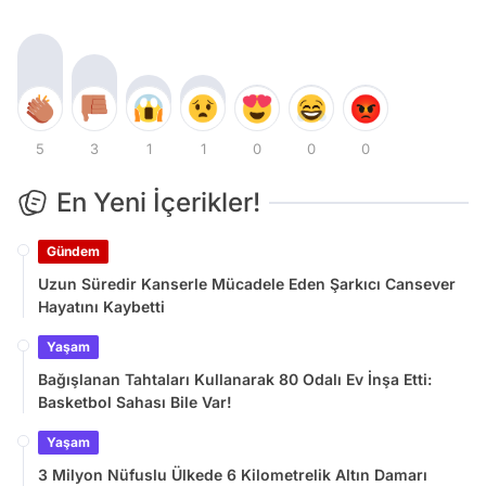
5
3
1
1
0
0
0
En Yeni İçerikler!
Gündem
Uzun Süredir Kanserle Mücadele Eden Şarkıcı Cansever
Hayatını Kaybetti
Yaşam
Bağışlanan Tahtaları Kullanarak 80 Odalı Ev İnşa Etti:
Basketbol Sahası Bile Var!
Yaşam
3 Milyon Nüfuslu Ülkede 6 Kilometrelik Altın Damarı