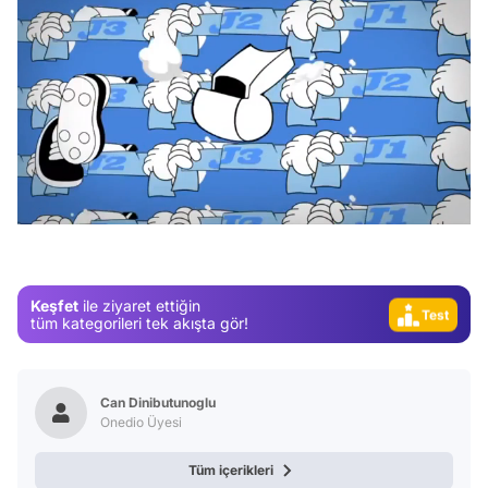
Video
Test
/
Gündem
Magazin
Video
Keşfet
ile ziyaret ettiğin
Test
tüm kategorileri tek akışta gör!
Can Dinibutunoglu
Onedio Üyesi
Tüm içerikleri