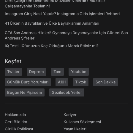
Ders Çalışırken Dinlenecek Müzikler Nelerdir? Müziksiz
Çalışamayanlar Toplanın!
Instagram Giriş Nasıl Yapılır? Instagram'a Giriş İşlemleri Rehberi
41 Ülkenin Bayrakları ve Ülke Bayraklarının Anlamları
GTA San Andreas Hileleri! Oynamaya Doyamayanlar İçin Güncel San
Andreas Şifreleri
IQ Testi: IQ'unuzun Kaç Olduğunu Merak Ettiniz mi?
Keşfet
Twitter
Deprem
Zam
Youtube
Günlük Burç Yorumları
A101
Tiktok
Son Dakika
Bugün Ne Pişirsem
Gezilecek Yerler
Hakkımızda
Kariyer
Geri Bildirim
Kullanıcı Sözleşmesi
Gizlilik Politikası
Yayın İlkeleri