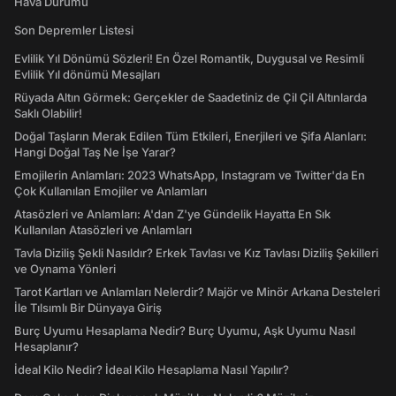
Hava Durumu
Son Depremler Listesi
Evlilik Yıl Dönümü Sözleri! En Özel Romantik, Duygusal ve Resimli
Evlilik Yıl dönümü Mesajları
Rüyada Altın Görmek: Gerçekler de Saadetiniz de Çil Çil Altınlarda
Saklı Olabilir!
Doğal Taşların Merak Edilen Tüm Etkileri, Enerjileri ve Şifa Alanları:
Hangi Doğal Taş Ne İşe Yarar?
Emojilerin Anlamları: 2023 WhatsApp, Instagram ve Twitter'da En
Çok Kullanılan Emojiler ve Anlamları
Atasözleri ve Anlamları: A'dan Z'ye Gündelik Hayatta En Sık
Kullanılan Atasözleri ve Anlamları
Tavla Diziliş Şekli Nasıldır? Erkek Tavlası ve Kız Tavlası Diziliş Şekilleri
ve Oynama Yönleri
Tarot Kartları ve Anlamları Nelerdir? Majör ve Minör Arkana Desteleri
İle Tılsımlı Bir Dünyaya Giriş
Burç Uyumu Hesaplama Nedir? Burç Uyumu, Aşk Uyumu Nasıl
Hesaplanır?
İdeal Kilo Nedir? İdeal Kilo Hesaplama Nasıl Yapılır?