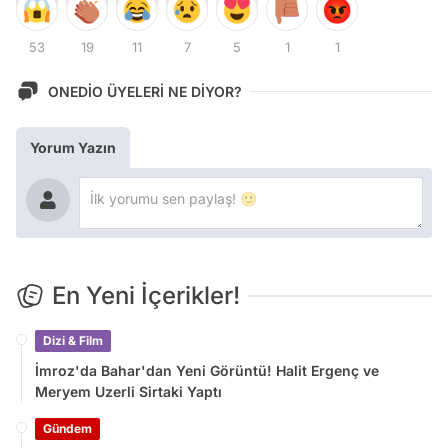
53
19
11
7
5
1
1
ONEDİO ÜYELERİ NE DİYOR?
Yorum Yazın
En Yeni İçerikler!
Dizi & Film
İmroz'da Bahar'dan Yeni Görüntü! Halit Ergenç ve
Meryem Uzerli Sirtaki Yaptı
Gündem