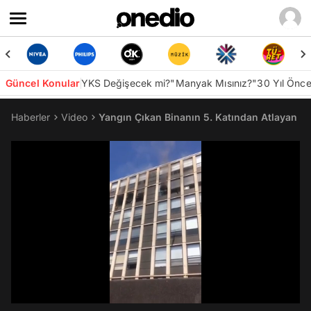
Güncel Konular
YKS Değişecek mi?
"Manyak Mısınız?"
30 Yıl Önc
Haberler
Video
Yangın Çıkan Binanın 5. Katından Atlayan K
/