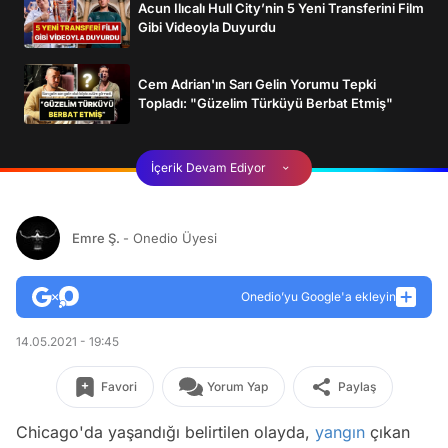
Acun Ilıcalı Hull City’nin 5 Yeni Transferini Film
Gibi Videoyla Duyurdu
Cem Adrian'ın Sarı Gelin Yorumu Tepki
Topladı: "Güzelim Türküyü Berbat Etmiş"
İçerik Devam Ediyor
Emre Ş.
- Onedio Üyesi
Onedio’yu Google'a ekleyin
14.05.2021 - 19:45
Favori
Yorum Yap
Paylaş
Chicago'da yaşandığı belirtilen olayda,
yangın
çıkan