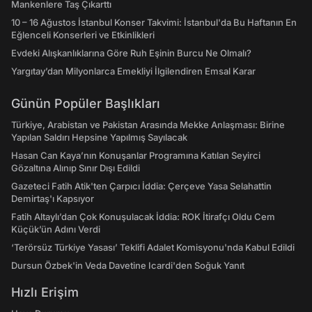
Mankenlere Taş Çıkarttı
10 – 16 Ağustos İstanbul Konser Takvimi: İstanbul'da Bu Haftanın En
Eğlenceli Konserleri ve Etkinlikleri
Evdeki Alışkanlıklarına Göre Ruh Eşinin Burcu Ne Olmalı?
Yargıtay’dan Milyonlarca Emekliyi İlgilendiren Emsal Karar
Günün Popüler Başlıkları
Türkiye, Arabistan ve Pakistan Arasında Mekke Anlaşması: Birine
Yapılan Saldırı Hepsine Yapılmış Sayılacak
Hasan Can Kaya’nın Konuşanlar Programına Katılan Seyirci
Gözaltına Alınıp Sınır Dışı Edildi
Gazeteci Fatih Atik'ten Çarpıcı İddia: Çerçeve Yasa Selahattin
Demirtaş'ı Kapsıyor
Fatih Altaylı’dan Çok Konuşulacak İddia: ROK İtirafçı Oldu Cem
Küçük’ün Adını Verdi
‘Terörsüz Türkiye Yasası’ Teklifi Adalet Komisyonu'nda Kabul Edildi
Dursun Özbek'in Veda Davetine Icardi'den Soğuk Yanıt
Hızlı Erişim