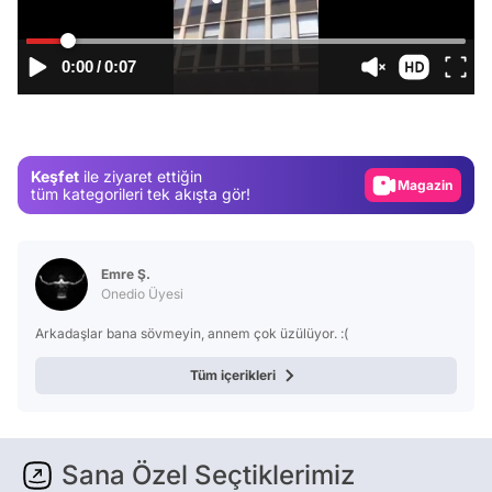
0:00
/
0:07
Video
Test
Gündem
Keşfet
ile ziyaret ettiğin
Magazin
tüm kategorileri tek akışta gör!
Video
Test
Emre Ş.
Onedio Üyesi
Arkadaşlar bana sövmeyin, annem çok üzülüyor. :(
Tüm içerikleri
Sana Özel Seçtiklerimiz