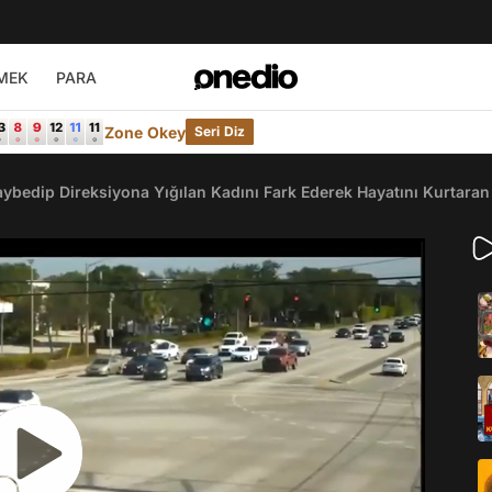
MEK
PARA
Zone Okey
Seri Diz
aybedip Direksiyona Yığılan Kadını Fark Ederek Hayatını Kurtaran