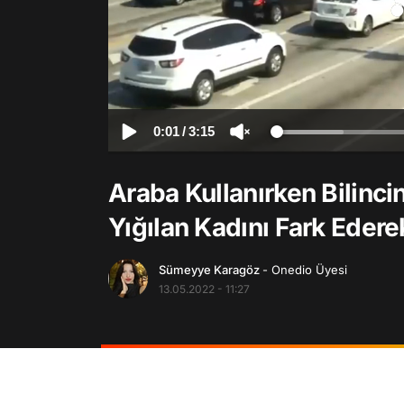
0:01
/
3:15
Araba Kullanırken Bilinc
Yığılan Kadını Fark Edere
Sümeyye Karagöz
- Onedio Üyesi
13.05.2022 - 11:27