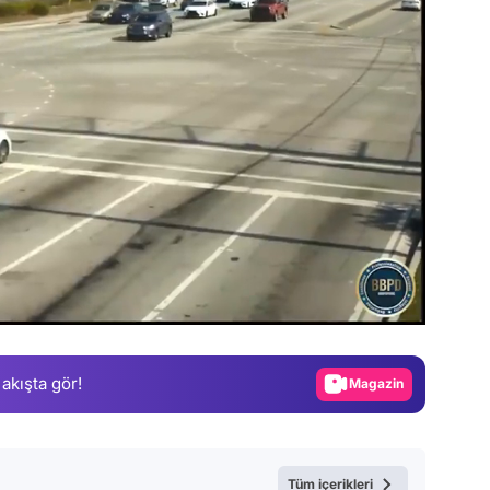
Video
Test
Gündem
Magazin
 akışta gör!
Video
Test
Tüm içerikleri