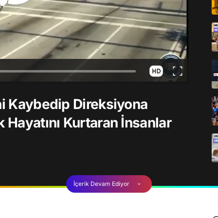
ini Kaybedip Direksiyona
k Hayatını Kurtaran İnsanlar
İçerik Devam Ediyor