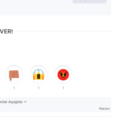
 VER!
1
1
1
mlar Aşağıda
Reklam