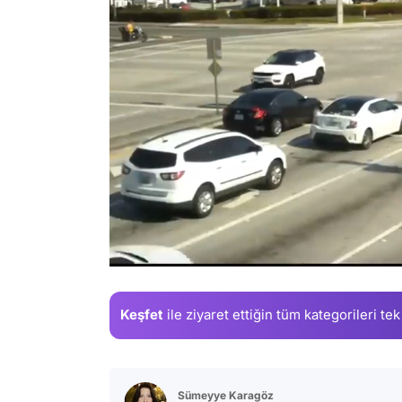
/
Keşfet
ile ziyaret ettiğin
tüm kategorileri tek
Sümeyye Karagöz