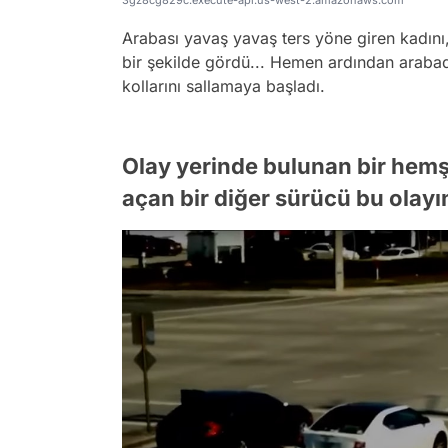
3gz8cg829c.execute-api.us-west-2.amazonaws.com
Arabası yavaş yavaş ters yöne giren kadını,
bir şekilde gördü... Hemen ardından arabada
kollarını sallamaya başladı.
Olay yerinde bulunan bir hemşir
açan bir diğer sürücü bu olayı