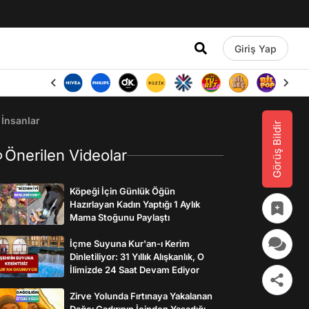
Giriş Yap
 İnsanlar
Görüş Bildir
Önerilen Videolar
Köpeği İçin Günlük Öğün
Hazırlayan Kadın Yaptığı 1 Aylık
Mama Stoğunu Paylaştı
İçme Suyuna Kur'an-ı Kerim
Dinletiliyor: 31 Yıllık Alışkanlık, O
İlimizde 24 Saat Devam Ediyor
Zirve Yolunda Fırtınaya Yakalanan
Dağcı Çadırının İçinden Yaşadığı