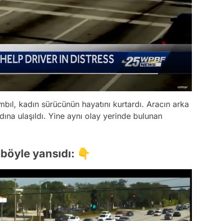
bıl, kadın sürücünün hayatını kurtardı. Aracın arka
adına ulaşıldı. Yine aynı olay yerinde bulunan
böyle yansıdı: 👇