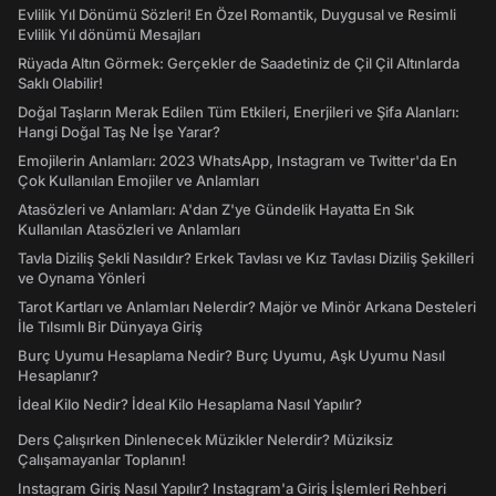
Evlilik Yıl Dönümü Sözleri! En Özel Romantik, Duygusal ve Resimli
Evlilik Yıl dönümü Mesajları
Rüyada Altın Görmek: Gerçekler de Saadetiniz de Çil Çil Altınlarda
Saklı Olabilir!
Doğal Taşların Merak Edilen Tüm Etkileri, Enerjileri ve Şifa Alanları:
Hangi Doğal Taş Ne İşe Yarar?
Emojilerin Anlamları: 2023 WhatsApp, Instagram ve Twitter'da En
Çok Kullanılan Emojiler ve Anlamları
Atasözleri ve Anlamları: A'dan Z'ye Gündelik Hayatta En Sık
Kullanılan Atasözleri ve Anlamları
Tavla Diziliş Şekli Nasıldır? Erkek Tavlası ve Kız Tavlası Diziliş Şekilleri
ve Oynama Yönleri
Tarot Kartları ve Anlamları Nelerdir? Majör ve Minör Arkana Desteleri
İle Tılsımlı Bir Dünyaya Giriş
Burç Uyumu Hesaplama Nedir? Burç Uyumu, Aşk Uyumu Nasıl
Hesaplanır?
İdeal Kilo Nedir? İdeal Kilo Hesaplama Nasıl Yapılır?
Ders Çalışırken Dinlenecek Müzikler Nelerdir? Müziksiz
Çalışamayanlar Toplanın!
Instagram Giriş Nasıl Yapılır? Instagram'a Giriş İşlemleri Rehberi