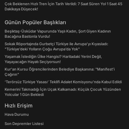
Çok Beklenen Hızlı Tren İçin Tarih Verildi: 7 Saat Süren Yol 1 Saat 45
Dakikaya Düşecek!
Günün Popüler Başlıkları
Beşiktaş-Üsküdar Vapurunda Yaşlı Kadın, Şort Giyen Kadının
Bacağına Bastonla Vurdu!
Sokak Röportajında Gurbetçi Türkiye ile Avrupa'yı Kıyasladı:
"Türkiye’deki Yolların Çoğu Avrupa’da Yok"
Yaşamak İstediğin Ülke Hangisi? Haritadaki Yerini Değil,
Yaşayacağın Hayatı Seçiyorsun!
Kur'an Kursu Öğrencilerinden Belediye Başkanına: "Manifest’i
Çağırın"
‘Terörsüz Türkiye Yasası’ Teklifi Adalet Komisyonu'nda Kabul Edildi
Kemerini Takmadığı İçin Uçak Kalkamadı: Küçük Çocuk Yüzünden
Yolcular 1 Gün Bekledi
Hızlı Erişim
Hava Durumu
Son Depremler Listesi