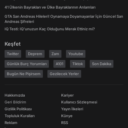
41 Ülkenin Bayrakları ve Ülke Bayraklarının Anlamları
GTA San Andreas Hileleri! Oynamaya Doyamayanlar İçin Güncel San
Andreas Şifreleri
IQ Testi: IQ'unuzun Kaç Olduğunu Merak Ettiniz mi?
Keşfet
Twitter
Deprem
Zam
Youtube
Günlük Burç Yorumları
A101
Tiktok
Son Dakika
Bugün Ne Pişirsem
Gezilecek Yerler
Hakkımızda
Kariyer
Geri Bildirim
Kullanıcı Sözleşmesi
Gizlilik Politikası
Yayın İlkeleri
Topluluk Kuralları
Künye
Reklam
RSS