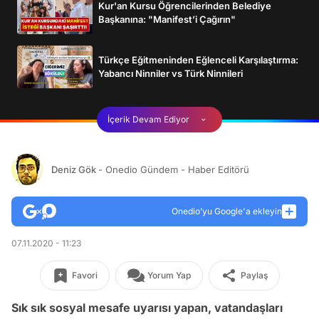
Kur'an Kursu Öğrencilerinden Belediye
Başkanına: "Manifest’i Çağırın"
Türkçe Eğitmeninden Eğlenceli Karşılaştırma:
Yabancı Ninniler vs Türk Ninnileri
İçerik Devam Ediyor
Deniz Gök
- Onedio Gündem - Haber Editörü
Onedio’yu Google'a ekleyin
07.11.2020 - 11:23
Favori
Yorum Yap
Paylaş
Sık sık sosyal mesafe uyarısı yapan, vatandaşları