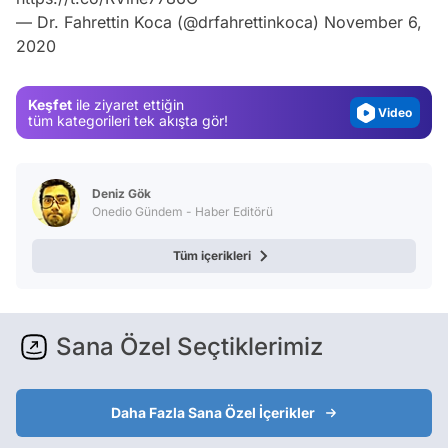
Test
— Dr. Fahrettin Koca (@drfahrettinkoca)
November 6,
2020
Gündem
Magazin
Keşfet
ile ziyaret ettiğin
Video
tüm kategorileri tek akışta gör!
Test
Deniz Gök
Onedio Gündem - Haber Editörü
Tüm içerikleri
Sana Özel Seçtiklerimiz
Daha Fazla Sana Özel İçerikler