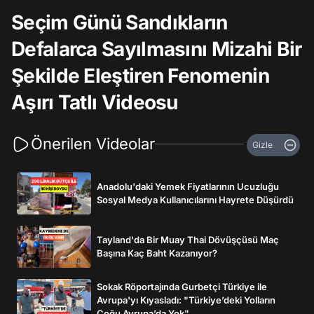
Seçim Günü Sandıkların
Defalarca Sayılmasını Mizahi Bir
Şekilde Eleştiren Fenomenin
Aşırı Tatlı Videosu
Önerilen Videolar
Gizle
Anadolu'daki Yemek Fiyatlarının Ucuzluğu
Sosyal Medya Kullanıcılarını Hayrete Düşürdü
Tayland'da Bir Muay Thai Dövüşçüsü Maç
Başına Kaç Baht Kazanıyor?
Sokak Röportajında Gurbetçi Türkiye ile
Avrupa'yı Kıyasladı: "Türkiye’deki Yolların
Çoğu Avrupa’da Yok"