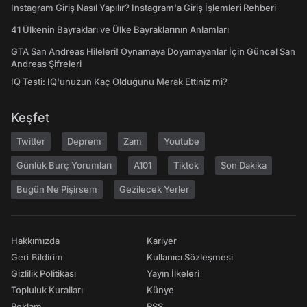
Instagram Giriş Nasıl Yapılır? Instagram'a Giriş İşlemleri Rehberi
41 Ülkenin Bayrakları ve Ülke Bayraklarının Anlamları
GTA San Andreas Hileleri! Oynamaya Doyamayanlar İçin Güncel San
Andreas Şifreleri
IQ Testi: IQ'unuzun Kaç Olduğunu Merak Ettiniz mi?
Keşfet
Twitter
Deprem
Zam
Youtube
Günlük Burç Yorumları
A101
Tiktok
Son Dakika
Bugün Ne Pişirsem
Gezilecek Yerler
Hakkımızda
Kariyer
Geri Bildirim
Kullanıcı Sözleşmesi
Gizlilik Politikası
Yayın İlkeleri
Topluluk Kuralları
Künye
Reklam
RSS