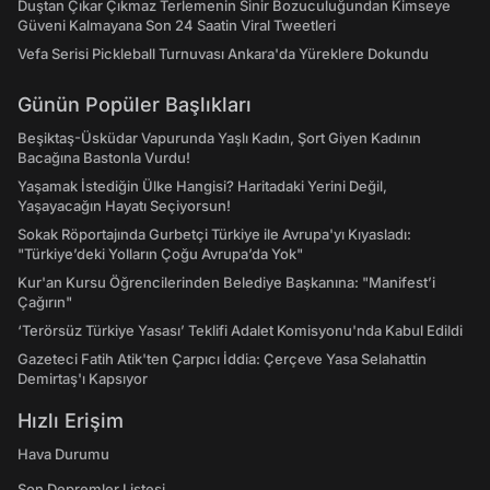
Duştan Çıkar Çıkmaz Terlemenin Sinir Bozuculuğundan Kimseye
Güveni Kalmayana Son 24 Saatin Viral Tweetleri
Vefa Serisi Pickleball Turnuvası Ankara'da Yüreklere Dokundu
Günün Popüler Başlıkları
Beşiktaş-Üsküdar Vapurunda Yaşlı Kadın, Şort Giyen Kadının
Bacağına Bastonla Vurdu!
Yaşamak İstediğin Ülke Hangisi? Haritadaki Yerini Değil,
Yaşayacağın Hayatı Seçiyorsun!
Sokak Röportajında Gurbetçi Türkiye ile Avrupa'yı Kıyasladı:
"Türkiye’deki Yolların Çoğu Avrupa’da Yok"
Kur'an Kursu Öğrencilerinden Belediye Başkanına: "Manifest’i
Çağırın"
‘Terörsüz Türkiye Yasası’ Teklifi Adalet Komisyonu'nda Kabul Edildi
Gazeteci Fatih Atik'ten Çarpıcı İddia: Çerçeve Yasa Selahattin
Demirtaş'ı Kapsıyor
Hızlı Erişim
Hava Durumu
Son Depremler Listesi