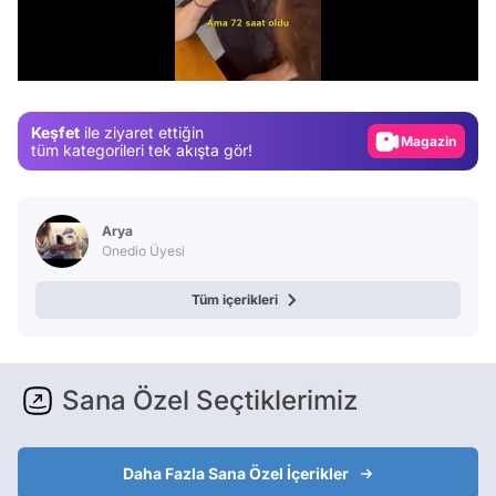
Video
/
Test
Gündem
Keşfet
ile ziyaret ettiğin
Magazin
tüm kategorileri tek akışta gör!
Video
Test
Arya
Onedio Üyesi
Tüm içerikleri
Sana Özel Seçtiklerimiz
Daha Fazla Sana Özel İçerikler