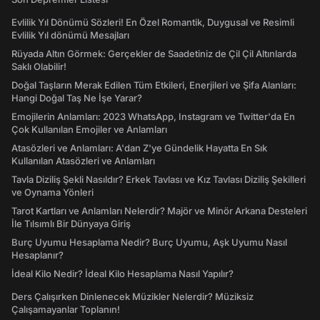
Evlilik Yıl Dönümü Sözleri! En Özel Romantik, Duygusal ve Resimli
Evlilik Yıl dönümü Mesajları
Rüyada Altın Görmek: Gerçekler de Saadetiniz de Çil Çil Altınlarda
Saklı Olabilir!
Doğal Taşların Merak Edilen Tüm Etkileri, Enerjileri ve Şifa Alanları:
Hangi Doğal Taş Ne İşe Yarar?
Emojilerin Anlamları: 2023 WhatsApp, Instagram ve Twitter'da En
Çok Kullanılan Emojiler ve Anlamları
Atasözleri ve Anlamları: A'dan Z'ye Gündelik Hayatta En Sık
Kullanılan Atasözleri ve Anlamları
Tavla Diziliş Şekli Nasıldır? Erkek Tavlası ve Kız Tavlası Diziliş Şekilleri
ve Oynama Yönleri
Tarot Kartları ve Anlamları Nelerdir? Majör ve Minör Arkana Desteleri
İle Tılsımlı Bir Dünyaya Giriş
Burç Uyumu Hesaplama Nedir? Burç Uyumu, Aşk Uyumu Nasıl
Hesaplanır?
İdeal Kilo Nedir? İdeal Kilo Hesaplama Nasıl Yapılır?
Ders Çalışırken Dinlenecek Müzikler Nelerdir? Müziksiz
Çalışamayanlar Toplanın!