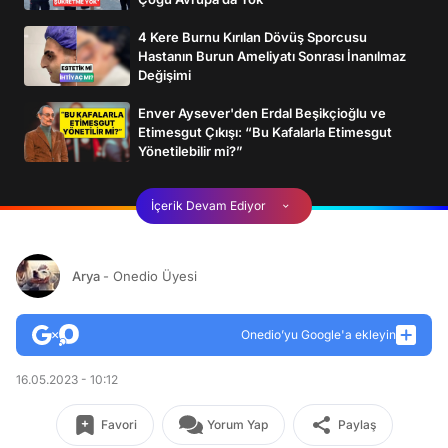
4 Kere Burnu Kırılan Dövüş Sporcusu
Hastanın Burun Ameliyatı Sonrası İnanılmaz
Değişimi
Enver Aysever'den Erdal Beşikçioğlu ve
Etimesgut Çıkışı: “Bu Kafalarla Etimesgut
Yönetilebilir mi?”
İçerik Devam Ediyor
Arya
- Onedio Üyesi
Onedio’yu Google'a ekleyin
16.05.2023 - 10:12
Favori
Yorum Yap
Paylaş