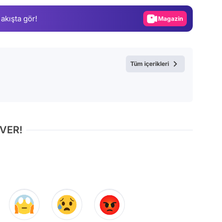
Magazin
 akışta gör!
Video
Test
Tüm içerikleri
 VER!