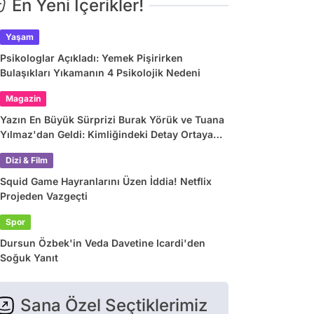
En Yeni İçerikler!
Yaşam
Psikologlar Açıkladı: Yemek Pişirirken
Bulaşıkları Yıkamanın 4 Psikolojik Nedeni
Magazin
Yazın En Büyük Sürprizi Burak Yörük ve Tuana
Yılmaz'dan Geldi: Kimliğindeki Detay Ortaya
Çıkardı
Dizi & Film
Squid Game Hayranlarını Üzen İddia! Netflix
Projeden Vazgeçti
Spor
Dursun Özbek'in Veda Davetine Icardi'den
Soğuk Yanıt
Sana Özel Seçtiklerimiz