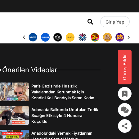
Giriş Yap
Görüş Bildir
Önerilen Videolar
Paris Gezisinde Hırsızlık
Vakalarından Korunmak İçin
Kendini Koli Bandıyla Saran Kadının
İlginç Önlemleri
Adana'da Balkonda Unutulan Terlik
Sıcağın Etkisiyle 4 Numara
Küçüldü
Anadolu'daki Yemek Fiyatlarının
Ucuzluğu Sosyal Medya