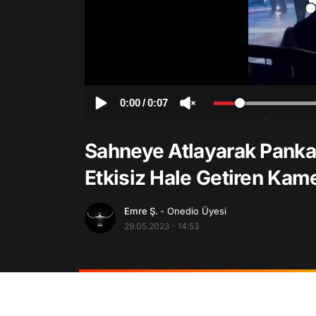
0:00
/
0:07
Sahneye Atlayarak Pankar
Etkisiz Hale Getiren Ka
Emre Ş.
- Onedio Üyesi
29.05.2023 - 14:53