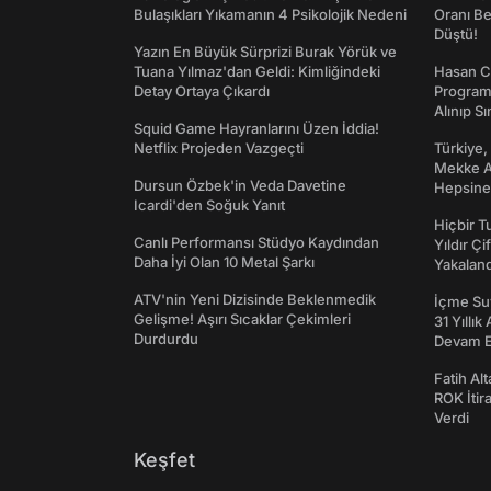
Bulaşıkları Yıkamanın 4 Psikolojik Nedeni
Oranı Be
Düştü!
Yazın En Büyük Sürprizi Burak Yörük ve
Tuana Yılmaz'dan Geldi: Kimliğindeki
Hasan C
Detay Ortaya Çıkardı
Programı
Alınıp Sı
Squid Game Hayranlarını Üzen İddia!
Netflix Projeden Vazgeçti
Türkiye,
Mekke An
Dursun Özbek'in Veda Davetine
Hepsine 
Icardi'den Soğuk Yanıt
Hiçbir 
Canlı Performansı Stüdyo Kaydından
Yıldır Çi
Daha İyi Olan 10 Metal Şarkı
Yakaland
ATV'nin Yeni Dizisinde Beklenmedik
İçme Suy
Gelişme! Aşırı Sıcaklar Çekimleri
31 Yıllık
Durdurdu
Devam E
Fatih Al
ROK İtir
Verdi
Keşfet