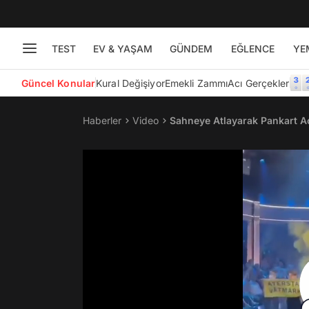
TEST
EV & YAŞAM
GÜNDEM
EĞLENCE
YE
Güncel Konular
Kural Değişiyor
Emekli Zammı
Acı Gerçekler
Haberler
Video
Sahneye Atlayarak Pankart Aç