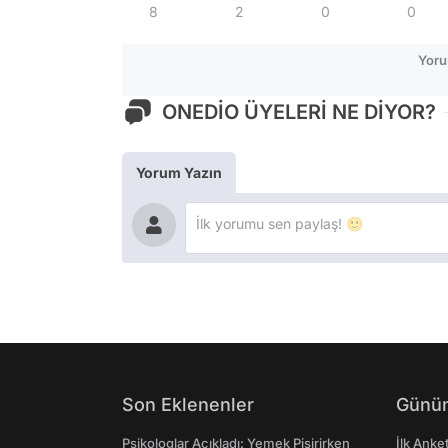
8
2
0
0
Yoru
ONEDİO ÜYELERİ NE DİYOR?
Yorum Yazın
Son Eklenenler
Günün
Psikologlar Açıkladı: Yemek Pişirirken
İlk Anke