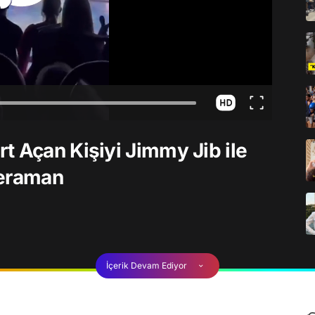
t Açan Kişiyi Jimmy Jib ile
meraman
İçerik Devam Ediyor