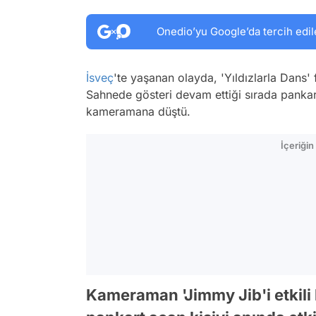
Onedio’yu Google’da tercih edil
İsveç
'te yaşanan olayda, 'Yıldızlarla Dans' 
Sahnede gösteri devam ettiği sırada pankart
kameramana düştü.
İçeriği
Kameraman 'Jimmy Jib'i etkili 