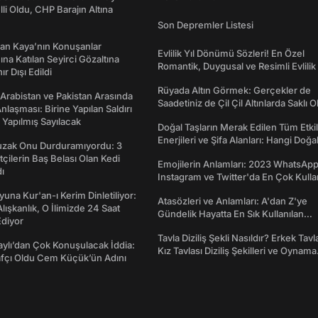
lli Oldu, CHP Barajın Altına
Son Depremler Listesi
an Kaya’nın Konuşanlar
Evlilik Yıl Dönümü Sözleri! En Özel
na Katılan Seyirci Gözaltına
Romantik, Duygusal ve Resimli Evlilik 
nır Dışı Edildi
dönümü Mesajları
Rüyada Altın Görmek: Gerçekler de
 Arabistan ve Pakistan Arasında
Saadetiniz de Çil Çil Altınlarda Saklı Ol
laşması: Birine Yapılan Saldırı
Yapılmış Sayılacak
Doğal Taşların Merak Edilen Tüm Etkil
Enerjileri ve Şifa Alanları: Hangi Doğa
Tuzak Onu Durduramıyordu: 3
Ne İşe Yarar?
ftçilerin Baş Belası Olan Kedi
Emojilerin Anlamları: 2023 WhatsApp
ı
Instagram ve Twitter'da En Çok Kulla
Emojiler ve Anlamları
una Kur'an-ı Kerim Dinletiliyor:
Atasözleri ve Anlamları: A'dan Z'ye
 Alışkanlık, O İlimizde 24 Saat
Gündelik Hayatta En Sık Kullanılan
diyor
Atasözleri ve Anlamları
Tavla Diziliş Şekli Nasıldır? Erkek Tavl
taylı’dan Çok Konuşulacak İddia:
Kız Tavlası Diziliş Şekilleri ve Oynama
afçı Oldu Cem Küçük’ün Adını
Yönleri