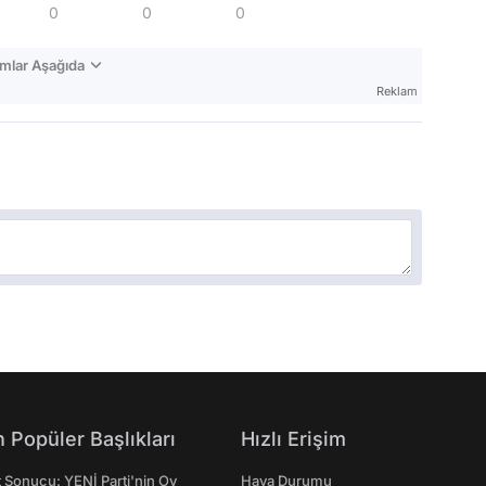
0
0
0
mlar Aşağıda
Reklam
 Popüler Başlıkları
Hızlı Erişim
t Sonucu: YENİ Parti'nin Oy
Hava Durumu