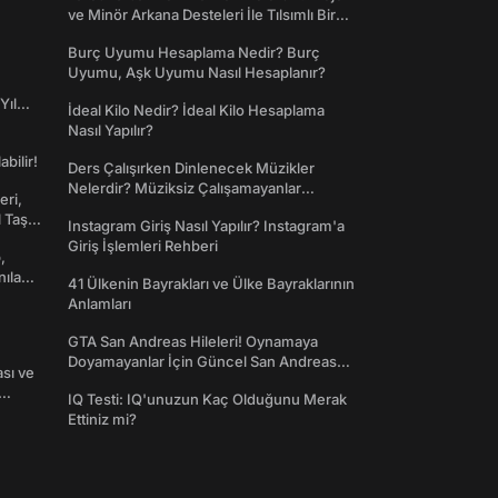
ve Minör Arkana Desteleri İle Tılsımlı Bir
Dünyaya Giriş
Burç Uyumu Hesaplama Nedir? Burç
Uyumu, Aşk Uyumu Nasıl Hesaplanır?
Yıl
İdeal Kilo Nedir? İdeal Kilo Hesaplama
Nasıl Yapılır?
abilir!
Ders Çalışırken Dinlenecek Müzikler
Nelerdir? Müziksiz Çalışamayanlar
eri,
Toplanın!
l Taş
Instagram Giriş Nasıl Yapılır? Instagram'a
Giriş İşlemleri Rehberi
,
nılan
41 Ülkenin Bayrakları ve Ülke Bayraklarının
Anlamları
GTA San Andreas Hileleri! Oynamaya
Doyamayanlar İçin Güncel San Andreas
ası ve
Şifreleri
IQ Testi: IQ'unuzun Kaç Olduğunu Merak
Ettiniz mi?