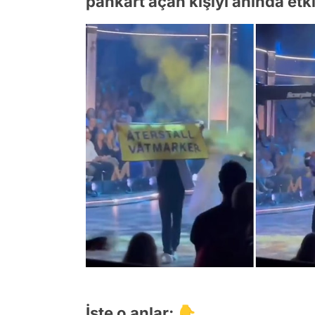
pankart açan kişiyi anında etki
İşte o anlar: 👇