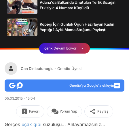
Adana'da Balkonda Unutulan Terlik Sıcağın
Etkisiyle 4 Numara Küçüldü
Köpeği İçin Günlük Öğün Hazırlayan Kadın
Yaptığı 1 Aylık Mama Stoğunu Paylaştı
İçerik Devam Ediyor
Can Dinibutunoglu
- Onedio Üyesi
Onedio’yu Google'a ekleyin
05.03.2015 - 15:04
Favori
Yorum Yap
Paylaş
Gerçek
uçak
gibi
süzülüşü... Anlayamazsınız...