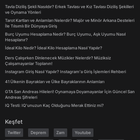
Tavla Diziliş Şekli Nasıldır? Erkek Tavlası ve Kız Tavlası Diziliş Şekilleri
ve Oynama Yönleri
Tarot Kartları ve Anlamları Nelerdir? Majör ve Minör Arkana Desteleri
İle Tılsımlı Bir Dünyaya Giriş
Burç Uyumu Hesaplama Nedir? Burç Uyumu, Aşk Uyumu Nasıl
Hesaplanır?
İdeal Kilo Nedir? İdeal Kilo Hesaplama Nasıl Yapılır?
Ders Çalışırken Dinlenecek Müzikler Nelerdir? Müziksiz
Çalışamayanlar Toplanın!
Instagram Giriş Nasıl Yapılır? Instagram'a Giriş İşlemleri Rehberi
41 Ülkenin Bayrakları ve Ülke Bayraklarının Anlamları
GTA San Andreas Hileleri! Oynamaya Doyamayanlar İçin Güncel San
Andreas Şifreleri
IQ Testi: IQ'unuzun Kaç Olduğunu Merak Ettiniz mi?
Keşfet
Twitter
Deprem
Zam
Youtube