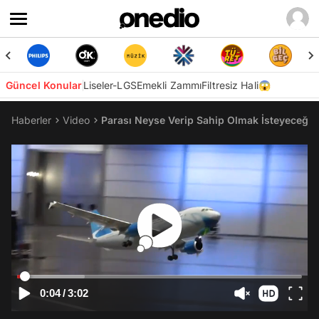
Güncel Konular
Liseler-LGS
Emekli Zammı
Filtresiz Hali😱
Haberler
Video
Parası Neyse Verip Sahip Olmak İsteyeceği
0:04
/
3:02