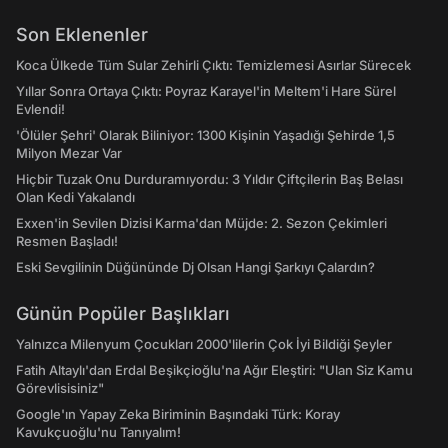
Son Eklenenler
Koca Ülkede Tüm Sular Zehirli Çıktı: Temizlemesi Asırlar Sürecek
Yıllar Sonra Ortaya Çıktı: Poyraz Karayel'in Meltem'i Hare Sürel
Evlendi!
'Ölüler Şehri' Olarak Biliniyor: 1300 Kişinin Yaşadığı Şehirde 1,5
Milyon Mezar Var
Hiçbir Tuzak Onu Durduramıyordu: 3 Yıldır Çiftçilerin Baş Belası
Olan Kedi Yakalandı
Exxen'in Sevilen Dizisi Karma'dan Müjde: 2. Sezon Çekimleri
Resmen Başladı!
Eski Sevgilinin Düğününde Dj Olsan Hangi Şarkıyı Çalardın?
Günün Popüler Başlıkları
Yalnızca Milenyum Çocukları 2000'lilerin Çok İyi Bildiği Şeyler
Fatih Altaylı'dan Erdal Beşikçioğlu'na Ağır Eleştiri: "Ulan Siz Kamu
Görevlisisiniz"
Google'ın Yapay Zeka Biriminin Başındaki Türk: Koray
Kavukçuoğlu'nu Tanıyalım!