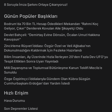
8 Soruyla İmza Şarkını Ortaya Çıkarıyoruz!
Günün Popüler Başlıkları
Bodrum’da 70 Bin TL Hesap Ödedikleri Mekandan “Rahmi Koç
Geliyor, Çıkın” Denilerek Kovulan Aile Şikayetçi Oldu
Devlet Bahçeli: “Demirtaş Evine Dönsün, Öcalan Umut Hakkına
Kavuşsun”
Zincirleme Rüşvet İddiası: Özgür Özel ve Veli Ağbaba’nın
Dokunulmazlığını Kaldırmak İçin Fezleke Hazırlandı
Bilim İnsanları, Ay Üzerinde Hızla İlerleyen 20'den Fazla Dev UFO'yu
Tespit Ettikten Sonra Uyarı Yayınladı
Milli Dayanışma ve Toplumsal Bütünleşme Kanun Teklifi Meclis’e
Sunuldu
Özge Özpirinçci İddialarıyla Gündem Olan Kübra Süzgün
Cumhurbaşkanı Erdoğan'dan Yardım İstedi
Hızlı Erişim
Hava Durumu
Son Depremler Listesi