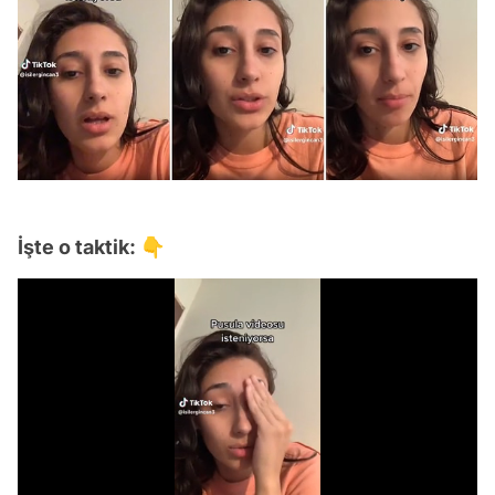
İşte o taktik: 👇
Video
Test