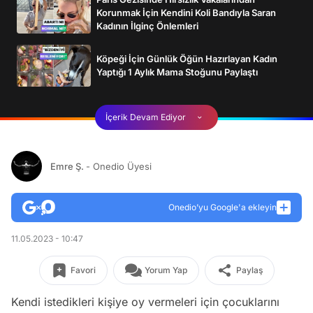
Korunmak İçin Kendini Koli Bandıyla Saran
Kadının İlginç Önlemleri
Köpeği İçin Günlük Öğün Hazırlayan Kadın
Yaptığı 1 Aylık Mama Stoğunu Paylaştı
İçerik Devam Ediyor
Emre Ş.
- Onedio Üyesi
Onedio’yu Google'a ekleyin
11.05.2023 - 10:47
Favori
Yorum Yap
Paylaş
Kendi istedikleri kişiye oy vermeleri için çocuklarını