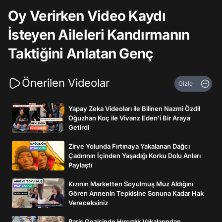
Oy Verirken Video Kaydı
İsteyen Aileleri Kandırmanın
Taktiğini Anlatan Genç
Önerilen Videolar
Gizle
Yapay Zeka Videoları ile Bilinen Nazmi Özdil
Oğuzhan Koç ile Vivanz Eden'i Bir Araya
Getirdi
Zirve Yolunda Fırtınaya Yakalanan Dağcı
Çadırının İçinden Yaşadığı Korku Dolu Anları
Paylaştı
Kızının Marketten Soyulmuş Muz Aldığını
Gören Annenin Tepkisine Sonuna Kadar Hak
Vereceksiniz
Paris Gezisinde Hırsızlık Vakalarından