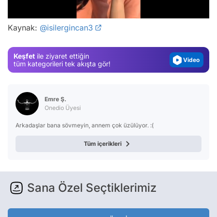
/
Gündem
Kaynak:
@isilergincan3
Magazin
Video
Keşfet
ile ziyaret ettiğin
Test
tüm kategorileri tek akışta gör!
Emre Ş.
Onedio Üyesi
Arkadaşlar bana sövmeyin, annem çok üzülüyor. :(
Tüm içerikleri
Sana Özel Seçtiklerimiz