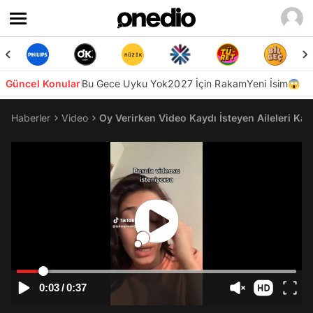
Güncel Konular
Bu Gece Uyku Yok
2027 İçin Rakam
Yeni İsim😱
Haberler
Video
Oy Verirken Video Kaydı İsteyen Aileleri Ka
0:03
/
0:37