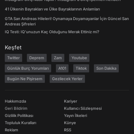
41 Ülkenin Bayrakları ve Ülke Bayraklarının Anlamları
GTA San Andreas Hileleri! Oynamaya Doyamayanlar İçin Güncel San
Andreas Şifreleri
IQ Testi: IQ'unuzun Kaç Olduğunu Merak Ettiniz mi?
Keşfet
Twitter
Deprem
Zam
Youtube
Günlük Burç Yorumları
A101
Tiktok
Son Dakika
Bugün Ne Pişirsem
Gezilecek Yerler
Hakkımızda
Kariyer
Geri Bildirim
Kullanıcı Sözleşmesi
Gizlilik Politikası
Yayın İlkeleri
Topluluk Kuralları
Künye
Reklam
RSS