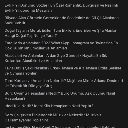
Evlilik Yıl Dönümü Sözleri! En Özel Romantik, Duygusal ve Resimli
Evlilik Yıl dönümü Mesajları
Rüyada Altın Görmek: Gerçekler de Saadetiniz de Çil Çil Altınlarda
Saklı Olabilir!
Doğal Taşların Merak Edilen Tüm Etkileri, Enerjileri ve Şifa Alanları:
Hangi Doğal Taş Ne İşe Yarar?
Emojilerin Anlamları: 2023 WhatsApp, Instagram ve Twitter'da En
Çok Kullanılan Emojiler ve Anlamları
Atasözleri ve Anlamları: A'dan Z'ye Gündelik Hayatta En Sık
Kullanılan Atasözleri ve Anlamları
Tavla Diziliş Şekli Nasıldır? Erkek Tavlası ve Kız Tavlası Diziliş Şekilleri
ve Oynama Yönleri
Tarot Kartları ve Anlamları Nelerdir? Majör ve Minör Arkana Desteleri
İle Tılsımlı Bir Dünyaya Giriş
Burç Uyumu Hesaplama Nedir? Burç Uyumu, Aşk Uyumu Nasıl
Hesaplanır?
İdeal Kilo Nedir? İdeal Kilo Hesaplama Nasıl Yapılır?
Ders Çalışırken Dinlenecek Müzikler Nelerdir? Müziksiz
Çalışamayanlar Toplanın!
Instagram Giriş Nasıl Yapılır? Instagram'a Giriş İşlemleri Rehberi