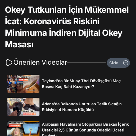
Okey Tutkunları İçin Mükemmel
İcat: Koronavirüs Riskini
Minimuma İndiren Dijital Okey
Masası
Önerilen Videolar
Gizle
Tayland'da Bir Muay Thai Dövüşçüsü Maç
Başına Kaç Baht Kazanıyor?
Adana'da Balkonda Unutulan Terlik Sıcağın
Etkisiyle 4 Numara Küçüldü
Arabasını Havalimanı Otoparkına Bırakan İçerik
Üreticisi 2,5 Günün Sonunda Ödediği Ücreti
Paylaştı