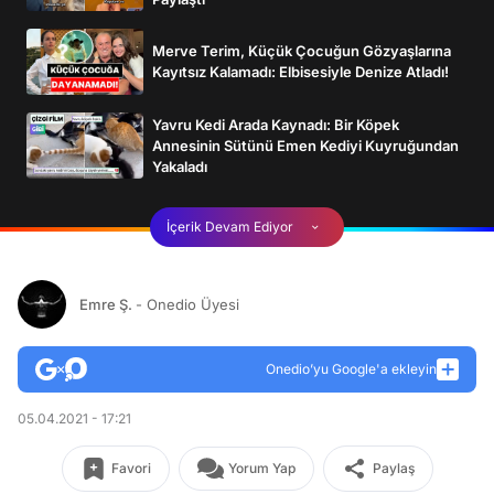
Merve Terim, Küçük Çocuğun Gözyaşlarına
Kayıtsız Kalamadı: Elbisesiyle Denize Atladı!
Yavru Kedi Arada Kaynadı: Bir Köpek
Annesinin Sütünü Emen Kediyi Kuyruğundan
Yakaladı
İçerik Devam Ediyor
Emre Ş.
- Onedio Üyesi
Onedio’yu Google'a ekleyin
05.04.2021 - 17:21
Favori
Yorum Yap
Paylaş