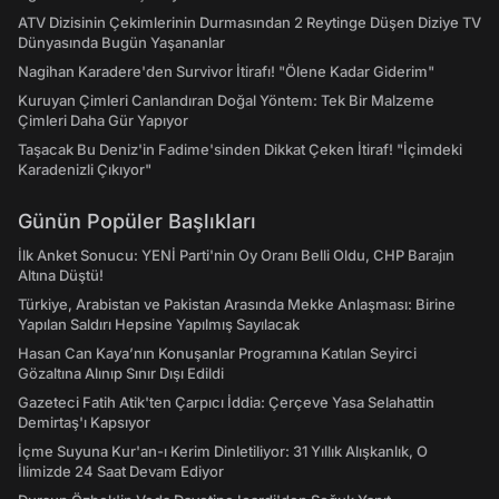
ATV Dizisinin Çekimlerinin Durmasından 2 Reytinge Düşen Diziye TV
Dünyasında Bugün Yaşananlar
Nagihan Karadere'den Survivor İtirafı! "Ölene Kadar Giderim"
Kuruyan Çimleri Canlandıran Doğal Yöntem: Tek Bir Malzeme
Çimleri Daha Gür Yapıyor
Taşacak Bu Deniz'in Fadime'sinden Dikkat Çeken İtiraf! "İçimdeki
Karadenizli Çıkıyor"
Günün Popüler Başlıkları
İlk Anket Sonucu: YENİ Parti'nin Oy Oranı Belli Oldu, CHP Barajın
Altına Düştü!
Türkiye, Arabistan ve Pakistan Arasında Mekke Anlaşması: Birine
Yapılan Saldırı Hepsine Yapılmış Sayılacak
Hasan Can Kaya’nın Konuşanlar Programına Katılan Seyirci
Gözaltına Alınıp Sınır Dışı Edildi
Gazeteci Fatih Atik'ten Çarpıcı İddia: Çerçeve Yasa Selahattin
Demirtaş'ı Kapsıyor
İçme Suyuna Kur'an-ı Kerim Dinletiliyor: 31 Yıllık Alışkanlık, O
İlimizde 24 Saat Devam Ediyor