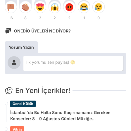
16
8
3
2
2
1
0
ONEDİO ÜYELERİ NE DİYOR?
Yorum Yazın
En Yeni İçerikler!
Genel Kültür
İstanbul'da Bu Hafta Sonu Kaçırmamanız Gereken
Konserler: 8 - 9 Ağustos Günleri Müziğe
Doyamayacaksınız!
Vitrin