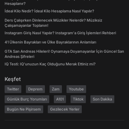
Hesaplanır?
İdeal Kilo Nedir? İdeal Kilo Hesaplama Nasıl Yapılır?
Ders Çalışırken Dinlenecek Müzikler Nelerdir? Müziksiz
Çalışamayanlar Toplanın!
Instagram Giriş Nasıl Yapılır? Instagram'a Giriş İşlemleri Rehberi
41 Ülkenin Bayrakları ve Ülke Bayraklarının Anlamları
GTA San Andreas Hileleri! Oynamaya Doyamayanlar İçin Güncel San
Andreas Şifreleri
IQ Testi: IQ'unuzun Kaç Olduğunu Merak Ettiniz mi?
Keşfet
Twitter
Deprem
Zam
Youtube
Günlük Burç Yorumları
A101
Tiktok
Son Dakika
Bugün Ne Pişirsem
Gezilecek Yerler