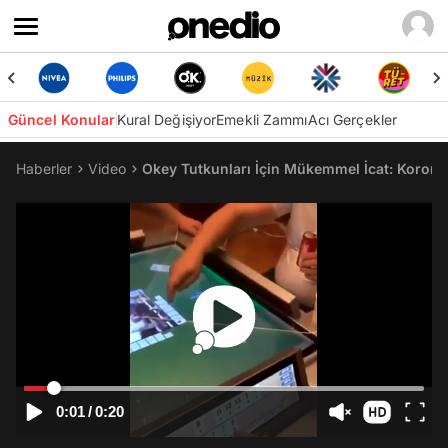
Güncel Konular
Kural Değişiyor
Emekli Zammı
Acı Gerçekler
Haberler
Video
Okey Tutkunları İçin Mükemmel İcat: Korona
0:01
/
0:20