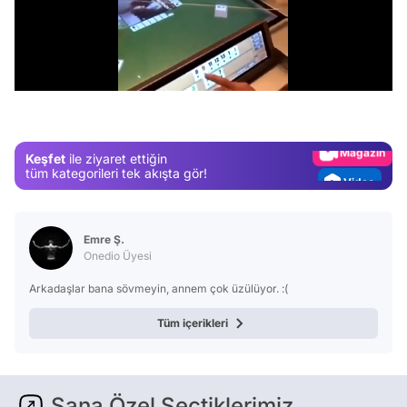
Video
/
Test
Gündem
Magazin
Keşfet
ile ziyaret ettiğin
Video
tüm kategorileri tek akışta gör!
Test
Emre Ş.
Onedio Üyesi
Arkadaşlar bana sövmeyin, annem çok üzülüyor. :(
Tüm içerikleri
Sana Özel Seçtiklerimiz