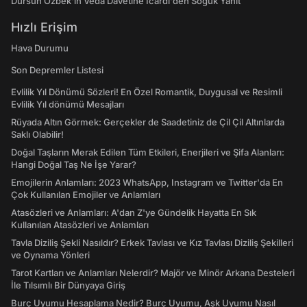
Dursun Özbek'in Veda Davetine Icardi'den Soğuk Yanıt
Hızlı Erişim
Hava Durumu
Son Depremler Listesi
Evlilik Yıl Dönümü Sözleri! En Özel Romantik, Duygusal ve Resimli
Evlilik Yıl dönümü Mesajları
Rüyada Altın Görmek: Gerçekler de Saadetiniz de Çil Çil Altınlarda
Saklı Olabilir!
Doğal Taşların Merak Edilen Tüm Etkileri, Enerjileri ve Şifa Alanları:
Hangi Doğal Taş Ne İşe Yarar?
Emojilerin Anlamları: 2023 WhatsApp, Instagram ve Twitter'da En
Çok Kullanılan Emojiler ve Anlamları
Atasözleri ve Anlamları: A'dan Z'ye Gündelik Hayatta En Sık
Kullanılan Atasözleri ve Anlamları
Tavla Diziliş Şekli Nasıldır? Erkek Tavlası ve Kız Tavlası Diziliş Şekilleri
ve Oynama Yönleri
Tarot Kartları ve Anlamları Nelerdir? Majör ve Minör Arkana Desteleri
İle Tılsımlı Bir Dünyaya Giriş
Burç Uyumu Hesaplama Nedir? Burç Uyumu, Aşk Uyumu Nasıl