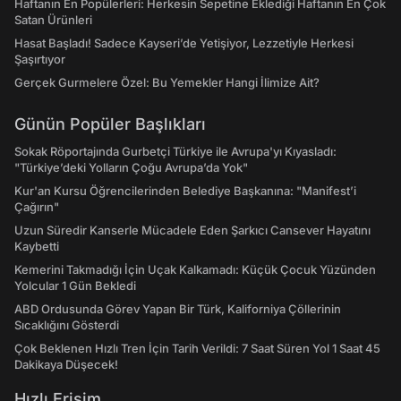
Haftanın En Popülerleri: Herkesin Sepetine Eklediği Haftanın En Çok
Satan Ürünleri
Hasat Başladı! Sadece Kayseri’de Yetişiyor, Lezzetiyle Herkesi
Şaşırtıyor
Gerçek Gurmelere Özel: Bu Yemekler Hangi İlimize Ait?
Günün Popüler Başlıkları
Sokak Röportajında Gurbetçi Türkiye ile Avrupa'yı Kıyasladı:
"Türkiye’deki Yolların Çoğu Avrupa’da Yok"
Kur'an Kursu Öğrencilerinden Belediye Başkanına: "Manifest’i
Çağırın"
Uzun Süredir Kanserle Mücadele Eden Şarkıcı Cansever Hayatını
Kaybetti
Kemerini Takmadığı İçin Uçak Kalkamadı: Küçük Çocuk Yüzünden
Yolcular 1 Gün Bekledi
ABD Ordusunda Görev Yapan Bir Türk, Kaliforniya Çöllerinin
Sıcaklığını Gösterdi
Çok Beklenen Hızlı Tren İçin Tarih Verildi: 7 Saat Süren Yol 1 Saat 45
Dakikaya Düşecek!
Hızlı Erişim