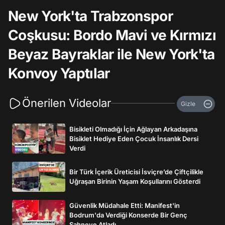
New York'ta Trabzonspor
Coşkusu: Bordo Mavi ve Kırmızı
Beyaz Bayraklar ile New York'ta
Konvoy Yaptılar
Önerilen Videolar
Gizle
Bisikleti Olmadığı İçin Ağlayan Arkadaşına
Bisiklet Hediye Eden Çocuk İnsanlık Dersi
Verdi
Bir Türk İçerik Üreticisi İsviçre’de Çiftçilikle
Uğraşan Birinin Yaşam Koşullarını Gösterdi
Güvenlik Müdahale Etti: Manifest'in
Bodrum'da Verdiği Konserde Bir Genç
Sahneye Atladı