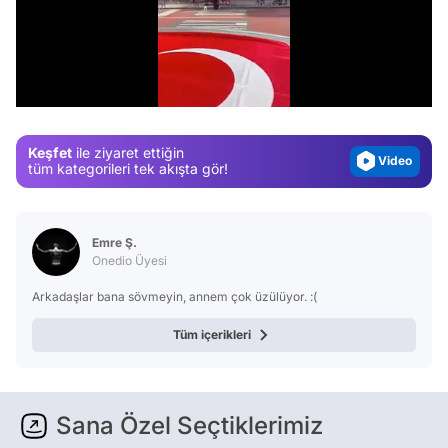
Video
Test
/
Gündem
Magazin
Keşfet
ile ziyaret ettiğin
Video
tüm kategorileri tek akışta gör!
Test
Emre Ş.
Onedio Üyesi
Arkadaşlar bana sövmeyin, annem çok üzülüyor. :(
Tüm içerikleri
Sana Özel Seçtiklerimiz