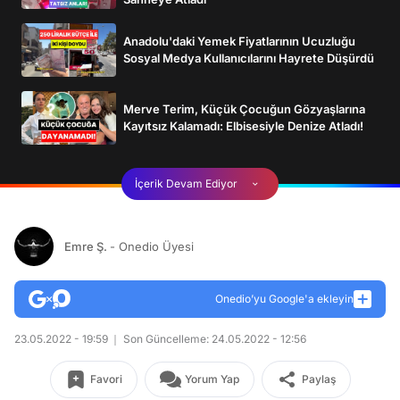
Anadolu'daki Yemek Fiyatlarının Ucuzluğu
Sosyal Medya Kullanıcılarını Hayrete Düşürdü
Merve Terim, Küçük Çocuğun Gözyaşlarına
Kayıtsız Kalamadı: Elbisesiyle Denize Atladı!
İçerik Devam Ediyor
Emre Ş.
- Onedio Üyesi
Onedio’yu Google'a ekleyin
23.05.2022 - 19:59
Son Güncelleme: 24.05.2022 - 12:56
Favori
Yorum Yap
Paylaş