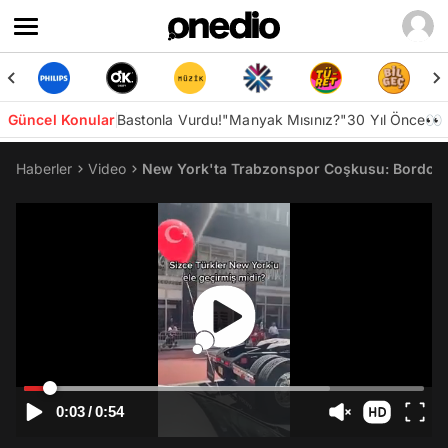
Güncel Konular
Bastonla Vurdu!
"Manyak Mısınız?"
30 Yıl Önce👀
Haberler
Video
New York'ta Trabzonspor Coşkusu: Bordo Mav
0:03
/
0:54