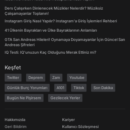
Ders Çalışırken Dinlenecek Müzikler Nelerdir? Müziksiz
Çalışamayanlar Toplanın!
Instagram Giriş Nasıl Yapılır? Instagram'a Giriş İşlemleri Rehberi
41 Ülkenin Bayrakları ve Ülke Bayraklarının Anlamları
GTA San Andreas Hileleri! Oynamaya Doyamayanlar İçin Güncel San
Andreas Şifreleri
IQ Testi: IQ'unuzun Kaç Olduğunu Merak Ettiniz mi?
Keşfet
Twitter
Deprem
Zam
Youtube
Günlük Burç Yorumları
A101
Tiktok
Son Dakika
Bugün Ne Pişirsem
Gezilecek Yerler
Hakkımızda
Kariyer
Geri Bildirim
Kullanıcı Sözleşmesi