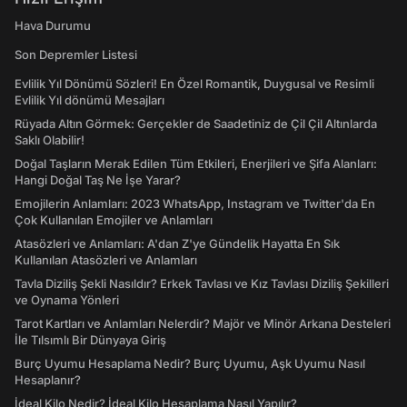
Hava Durumu
Son Depremler Listesi
Evlilik Yıl Dönümü Sözleri! En Özel Romantik, Duygusal ve Resimli
Evlilik Yıl dönümü Mesajları
Rüyada Altın Görmek: Gerçekler de Saadetiniz de Çil Çil Altınlarda
Saklı Olabilir!
Doğal Taşların Merak Edilen Tüm Etkileri, Enerjileri ve Şifa Alanları:
Hangi Doğal Taş Ne İşe Yarar?
Emojilerin Anlamları: 2023 WhatsApp, Instagram ve Twitter'da En
Çok Kullanılan Emojiler ve Anlamları
Atasözleri ve Anlamları: A'dan Z'ye Gündelik Hayatta En Sık
Kullanılan Atasözleri ve Anlamları
Tavla Diziliş Şekli Nasıldır? Erkek Tavlası ve Kız Tavlası Diziliş Şekilleri
ve Oynama Yönleri
Tarot Kartları ve Anlamları Nelerdir? Majör ve Minör Arkana Desteleri
İle Tılsımlı Bir Dünyaya Giriş
Burç Uyumu Hesaplama Nedir? Burç Uyumu, Aşk Uyumu Nasıl
Hesaplanır?
İdeal Kilo Nedir? İdeal Kilo Hesaplama Nasıl Yapılır?