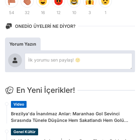
54
32
16
12
10
3
1
ONEDİO ÜYELERİ NE DİYOR?
Yorum Yazın
En Yeni İçerikler!
Video
Brezilya'da İnanılmaz Anlar: Maranhao Gol Sevinci
Sırasında Tünele Düşünce Hem Sakatlandı Hem Golü
Sayılmadı
Genel Kültür