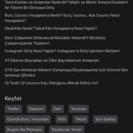
Tarot Kartları ve Anlamları Nelerdir? Majör ve Minör Arkana Desteleri
İle Tılsımlı Bir Dünyaya Giriş
Burç Uyumu Hesaplama Nedir? Burç Uyumu, Aşk Uyumu Nasıl
Hesaplanır?
İdeal Kilo Nedir? İdeal Kilo Hesaplama Nasıl Yapılır?
Ders Çalışırken Dinlenecek Müzikler Nelerdir? Müziksiz
Çalışamayanlar Toplanın!
Instagram Giriş Nasıl Yapılır? Instagram'a Giriş İşlemleri Rehberi
41 Ülkenin Bayrakları ve Ülke Bayraklarının Anlamları
GTA San Andreas Hileleri! Oynamaya Doyamayanlar İçin Güncel San
Andreas Şifreleri
IQ Testi: IQ'unuzun Kaç Olduğunu Merak Ettiniz mi?
Keşfet
Twitter
Deprem
Zam
Youtube
Günlük Burç Yorumları
A101
Tiktok
Son Dakika
Bugün Ne Pişirsem
Gezilecek Yerler