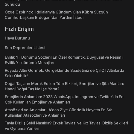
Sunuldu
Özge Özpirinçci İddialarıyla Gündem Olan Kübra Süzgün
Cumhurbaşkanı Erdoğan'dan Yardım İstedi
Hızlı Erişim
Hava Durumu
Son Depremler Listesi
Evlilik Yıl Dönümü Sözleri! En Özel Romantik, Duygusal ve Resimli
Evlilik Yıl dönümü Mesajları
Rüyada Altın Görmek: Gerçekler de Saadetiniz de Çil Çil Altınlarda
Saklı Olabilir!
Doğal Taşların Merak Edilen Tüm Etkileri, Enerjileri ve Şifa Alanları:
Hangi Doğal Taş Ne İşe Yarar?
Emojilerin Anlamları: 2023 WhatsApp, Instagram ve Twitter'da En
Çok Kullanılan Emojiler ve Anlamları
Atasözleri ve Anlamları: A'dan Z'ye Gündelik Hayatta En Sık
Kullanılan Atasözleri ve Anlamları
Tavla Diziliş Şekli Nasıldır? Erkek Tavlası ve Kız Tavlası Diziliş Şekilleri
ve Oynama Yönleri