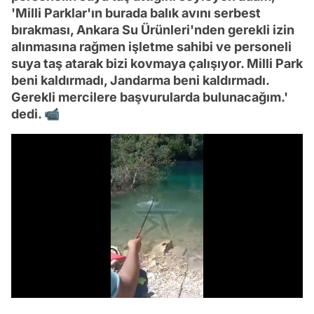
'Milli Parklar'ın burada balık avını serbest
bırakması, Ankara Su Ürünleri'nden gerekli izin
alınmasına rağmen işletme sahibi ve personeli
suya taş atarak bizi kovmaya çalışıyor. Milli Park
beni kaldırmadı, Jandarma beni kaldırmadı.
Gerekli mercilere başvurularda bulunacağım.'
dedi. 📹
Video
Test
/
Gündem
Magazin