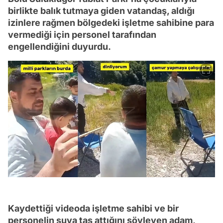
birlikte balık tutmaya giden vatandaş, aldığı
izinlere rağmen bölgedeki işletme sahibine para
vermediği için personel tarafından
engellendiğini duyurdu.
Kaydettiği videoda işletme sahibi ve bir
personelin suya taş attığını söyleyen adam,