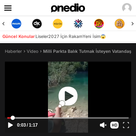
Güncel Konular
Liseler
2027 İçin Rakam
Yeni İsim😱
Haberler
Video
Milli Parkta Balık Tutmak İsteyen Vatandaşa 
0:03
/
1:17