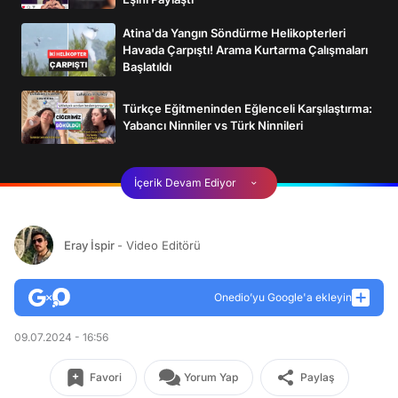
Atina'da Yangın Söndürme Helikopterleri
Havada Çarpıştı! Arama Kurtarma Çalışmaları
Başlatıldı
Türkçe Eğitmeninden Eğlenceli Karşılaştırma:
Yabancı Ninniler vs Türk Ninnileri
İçerik Devam Ediyor
Eray İspir
- Video Editörü
Onedio’yu Google'a ekleyin
09.07.2024 - 16:56
Favori
Yorum Yap
Paylaş