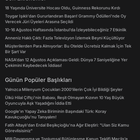
18 Yaşında Üniversite Hocası Oldu, Guinness Rekorunu Kırdı
Toygar Işıklı'dan Gururlandıran Başarı! Grammy Ödülleri'nde Oy
Verecek Jüri Üyeleri Arasına Seçildi
10-16 Ağustos Haftasında İstanbul’da İzleyebileceğiniz 7 Etkinlik
Anneniz Haklı Çıktı: Fazla Televizyon İzlemek Beyni Küçültüyor
Müşterilerden Para Almıyorlar: Bu Otelde Ücretsiz Kalmak İçin Tek
Bir Şart Var
NASA’dan 12 Ağustos Açıklaması Geldi: Dünya 7 Saniyeliğine Yer
Çekimini Kaybedecek İddiası!
Günün Popüler Başlıkları
Yalnızca Milenyum Çocukları 2000'lilerin Çok İyi Bildiği Şeyler
Ülkü Hilal Çiftçi'nin Babası, Reşit Olmayan Kızının 10 Yaş Büyük
Oyuncuyla Aşk Yaşadığını İddia Etti
Google'ın Yapay Zeka Biriminin Başındaki Türk: Koray
Kavukçuoğlu'nu Tanıyalım!
Fatih Altaylı'dan Erdal Beşikçioğlu'na Ağır Eleştiri: "Ulan Siz Kamu
Görevlisisiniz"
Milli Dayanışma ve Toplumsal Bütünleşme Kanun Teklifi Meclis’e