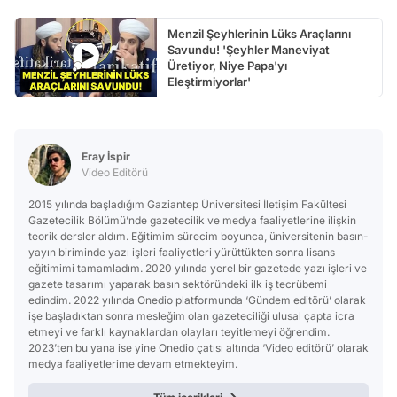
Menzil Şeyhlerinin Lüks Araçlarını
Savundu! 'Şeyhler Maneviyat
Üretiyor, Niye Papa'yı
Eleştirmiyorlar'
Eray İspir
Video Editörü
2015 yılında başladığım Gaziantep Üniversitesi İletişim Fakültesi
Gazetecilik Bölümü’nde gazetecilik ve medya faaliyetlerine ilişkin
teorik dersler aldım. Eğitimim sürecim boyunca, üniversitenin basın-
yayın biriminde yazı işleri faaliyetleri yürüttükten sonra lisans
eğitimimi tamamladım. 2020 yılında yerel bir gazetede yazı işleri ve
gazete tasarımı yaparak basın sektöründeki ilk iş tecrübemi
edindim. 2022 yılında Onedio platformunda ‘Gündem editörü’ olarak
işe başladıktan sonra mesleğim olan gazeteciliği ulusal çapta icra
etmeyi ve farklı kaynaklardan olayları teyitlemeyi öğrendim.
2023’ten bu yana ise yine Onedio çatısı altında ‘Video editörü’ olarak
medya faaliyetlerime devam etmekteyim.