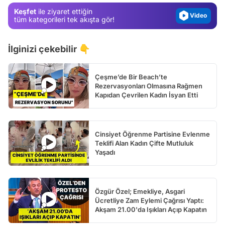
Keşfet
ile ziyaret ettiğin
Video
tüm kategorileri tek akışta gör!
Test
İlginizi çekebilir 👇
Çeşme’de Bir Beach’te
Rezervasyonları Olmasına Rağmen
Kapıdan Çevrilen Kadın İsyan Etti
Cinsiyet Öğrenme Partisine Evlenme
Teklifi Alan Kadın Çifte Mutluluk
Yaşadı
Özgür Özel; Emekliye, Asgari
Ücretliye Zam Eylemi Çağrısı Yaptı:
Akşam 21.00'da Işıkları Açıp Kapatın