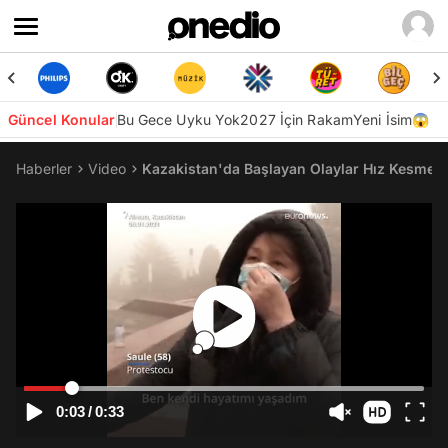
Güncel Konular
Bu Gece Uyku Yok
2027 İçin Rakam
Yeni İsim😱
Haberler
Video
Kazakistan'da Başlayan Olaylar Hız Kesmede
0:03
/
0:33