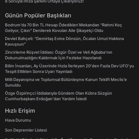
8 Soruyla İmza Şarkını Ortaya Çıkarıyoruz!
Günün Popüler Başlıkları
Bodrum’da 70 Bin TL Hesap Ödedikleri Mekandan “Rahmi Koç
Geliyor, Çıkın” Denilerek Kovulan Aile Şikayetçi Oldu
Devlet Bahçeli: “Demirtaş Evine Dönsün, Öcalan Umut Hakkına
Kavuşsun”
Zincirleme Rüşvet İddiası: Özgür Özel ve Veli Ağbaba’nın
Dokunulmazlığını Kaldırmak İçin Fezleke Hazırlandı
Bilim İnsanları, Ay Üzerinde Hızla İlerleyen 20'den Fazla Dev UFO'yu
Tespit Ettikten Sonra Uyarı Yayınladı
Milli Dayanışma ve Toplumsal Bütünleşme Kanun Teklifi Meclis’e
Sunuldu
Özge Özpirinçci İddialarıyla Gündem Olan Kübra Süzgün
Cumhurbaşkanı Erdoğan'dan Yardım İstedi
Hızlı Erişim
Hava Durumu
Son Depremler Listesi