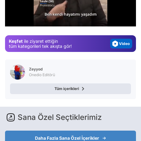
Test
Gündem
/
Magazin
Video
Keşfet
ile ziyaret ettiğin
Test
tüm kategorileri tek akışta gör!
Zeyyod
Onedio Editörü
Tüm içerikleri
Sana Özel Seçtiklerimiz
Daha Fazla Sana Özel İçerikler