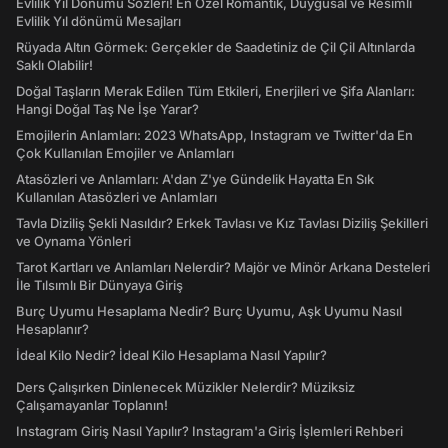
Evlilik Yıl Dönümü Sözleri! En Özel Romantik, Duygusal ve Resimli
Evlilik Yıl dönümü Mesajları
Rüyada Altın Görmek: Gerçekler de Saadetiniz de Çil Çil Altınlarda
Saklı Olabilir!
Doğal Taşların Merak Edilen Tüm Etkileri, Enerjileri ve Şifa Alanları:
Hangi Doğal Taş Ne İşe Yarar?
Emojilerin Anlamları: 2023 WhatsApp, Instagram ve Twitter'da En
Çok Kullanılan Emojiler ve Anlamları
Atasözleri ve Anlamları: A'dan Z'ye Gündelik Hayatta En Sık
Kullanılan Atasözleri ve Anlamları
Tavla Diziliş Şekli Nasıldır? Erkek Tavlası ve Kız Tavlası Diziliş Şekilleri
ve Oynama Yönleri
Tarot Kartları ve Anlamları Nelerdir? Majör ve Minör Arkana Desteleri
İle Tılsımlı Bir Dünyaya Giriş
Burç Uyumu Hesaplama Nedir? Burç Uyumu, Aşk Uyumu Nasıl
Hesaplanır?
İdeal Kilo Nedir? İdeal Kilo Hesaplama Nasıl Yapılır?
Ders Çalışırken Dinlenecek Müzikler Nelerdir? Müziksiz
Çalışamayanlar Toplanın!
Instagram Giriş Nasıl Yapılır? Instagram'a Giriş İşlemleri Rehberi