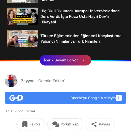
Hiç Okul Okumadı, Avrupa Üniversitelerinde
Ders Verdi: İşte Koca Usta Hayri Dev'in
Hikayesi
Türkçe Eğitmeninden Eğlenceli Karşılaştırma:
Yabancı Ninniler vs Türk Ninnileri
İçerik Devam Ediyor
Zeyyod
- Onedio Editörü
Onedio’yu Google'a ekleyin
07.01.2022 - 17:44
Favori
Yorum Yap
Paylaş