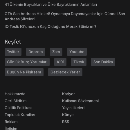
41 Ülkenin Bayrakları ve Ülke Bayraklarının Anlamları
GTA San Andreas Hileleri! Oynamaya Doyamayanlar İçin Güncel San
Andreas Şifreleri
IQ Testi: IQ'unuzun Kaç Olduğunu Merak Ettiniz mi?
Keşfet
Twitter
Deprem
Zam
Youtube
Günlük Burç Yorumları
A101
Tiktok
Son Dakika
Bugün Ne Pişirsem
Gezilecek Yerler
Hakkımızda
Kariyer
Geri Bildirim
Kullanıcı Sözleşmesi
Gizlilik Politikası
Yayın İlkeleri
Topluluk Kuralları
Künye
Reklam
RSS
İletişim