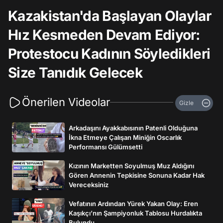
Kazakistan'da Başlayan Olaylar
Hız Kesmeden Devam Ediyor:
Protestocu Kadının Söyledikleri
Size Tanıdık Gelecek
Önerilen Videolar
Gizle
Arkadaşını Ayakkabısının Patenli Olduğuna
İkna Etmeye Çalışan Miniğin Oscarlık
Performansı Gülümsetti
Kızının Marketten Soyulmuş Muz Aldığını
Gören Annenin Tepkisine Sonuna Kadar Hak
Vereceksiniz
Vefatının Ardından Yürek Yakan Olay: Eren
Kaşıkçı’nın Şampiyonluk Tablosu Hurdalıkta
Bulundu