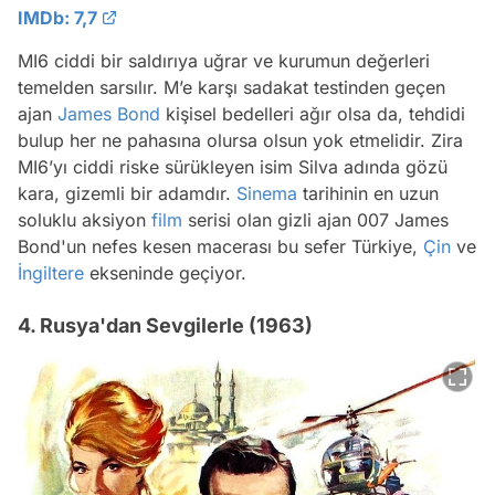
IMDb: 7,7
MI6 ciddi bir saldırıya uğrar ve kurumun değerleri
temelden sarsılır. M’e karşı sadakat testinden geçen
ajan
James Bond
kişisel bedelleri ağır olsa da, tehdidi
bulup her ne pahasına olursa olsun yok etmelidir. Zira
MI6’yı ciddi riske sürükleyen isim Silva adında gözü
kara, gizemli bir adamdır.
Sinema
tarihinin en uzun
soluklu aksiyon
film
serisi olan gizli ajan 007 James
Bond'un nefes kesen macerası bu sefer Türkiye,
Çin
ve
İngiltere
ekseninde geçiyor.
4. Rusya'dan Sevgilerle (1963)