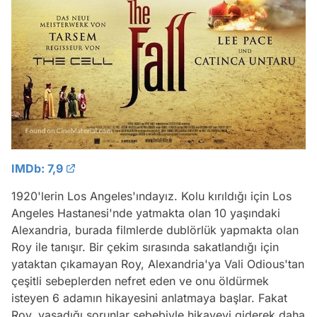
IMDb: 7,9
1920'lerin Los Angeles'ındayız. Kolu kırıldığı için Los
Angeles Hastanesi'nde yatmakta olan 10 yaşındaki
Alexandria, burada filmlerde dublörlük yapmakta olan
Roy ile tanışır. Bir çekim sırasında sakatlandığı için
yataktan çıkamayan Roy, Alexandria'ya Vali Odious'tan
çeşitli sebeplerden nefret eden ve onu öldürmek
isteyen 6 adamın hikayesini anlatmaya başlar. Fakat
Roy, yaşadığı sorunlar sebebiyle hikayeyi giderek daha