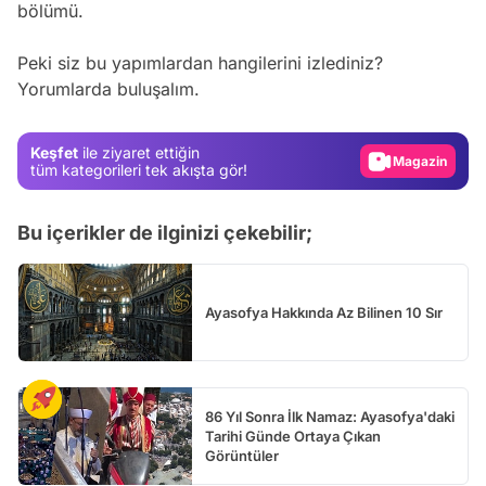
bölümü.
Video
Test
Peki siz bu yapımlardan hangilerini izlediniz?
Yorumlarda buluşalım.
Gündem
Magazin
Keşfet
ile ziyaret ettiğin
Video
tüm kategorileri tek akışta gör!
Test
Bu içerikler de ilginizi çekebilir;
Ayasofya Hakkında Az Bilinen 10 Sır
86 Yıl Sonra İlk Namaz: Ayasofya'daki
Tarihi Günde Ortaya Çıkan
Görüntüler