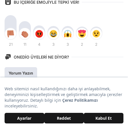
BU İÇERİĞE EMOJİYLE TEPKİ VER!
21
11
4
3
3
2
2
ONEDİO ÜYELERİ NE DİYOR?
Yorum Yazın
En Yeni İçerikler!