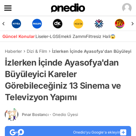
Güncel Konular
Liseler-LGS
Emekli Zammı
Filtresiz Hali😱
Haberler
Dizi & Film
İzlerken İçinde Ayasofya'dan Büyüleyici
İzlerken İçinde Ayasofya'dan
Büyüleyici Kareler
Görebileceğiniz 13 Sinema ve
Televizyon Yapımı
Pınar Bostancı
- Onedio Üyesi
Onedio’yu Google'a ekleyin