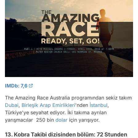
IMDb: 7,6
The Amazing Race Australia programından sekiz takım
Dubai
,
Birleşik Arap Emirlikleri
'nden
İstanbul
,
Türkiye'ye seyahat ediyor. İki takıma ayrılan
yarışmacılar 250 bin
dolar
için yarışıyor.
13. Kobra Takibi dizisinden bölüm: 72 Stunden