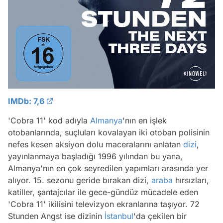
IMDb: 7,6
'Cobra 11' kod adıyla
Almanya
'nın en işlek
otobanlarında, suçluları kovalayan iki otoban polisinin
nefes kesen aksiyon dolu maceralarını anlatan
dizi
,
yayınlanmaya başladığı 1996 yılından bu yana,
Almanya'nın en çok seyredilen yapımları arasında yer
alıyor. 15. sezonu geride bırakan dizi,
araba
hırsızları,
katiller, şantajcılar ile gece-gündüz mücadele eden
'Cobra 11' ikilisini televizyon ekranlarına taşıyor. 72
Stunden Angst ise dizinin
İstanbul
'da çekilen bir