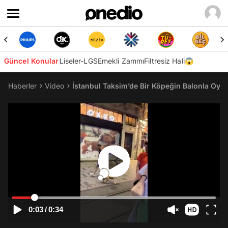
Güncel Konular
Liseler-LGS
Emekli Zammı
Filtresiz Hali😱
Haberler
Video
İstanbul Taksim’de Bir Köpeğin Balonla Oyun 
0:03
/
0:34