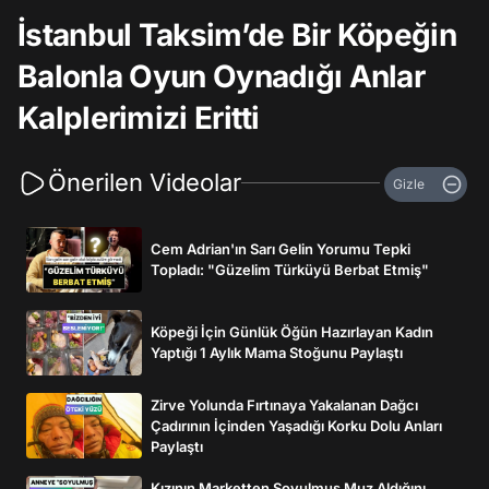
İstanbul Taksim’de Bir Köpeğin
Balonla Oyun Oynadığı Anlar
Kalplerimizi Eritti
Önerilen Videolar
Gizle
Cem Adrian'ın Sarı Gelin Yorumu Tepki
Topladı: "Güzelim Türküyü Berbat Etmiş"
Köpeği İçin Günlük Öğün Hazırlayan Kadın
Yaptığı 1 Aylık Mama Stoğunu Paylaştı
Zirve Yolunda Fırtınaya Yakalanan Dağcı
Çadırının İçinden Yaşadığı Korku Dolu Anları
Paylaştı
Kızının Marketten Soyulmuş Muz Aldığını