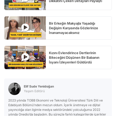
Dikkatini Çeken Detayları Paylaştı
Bir Erkeğin Makyajla Yaşadığı
Değişim Karşısında Gözlerinize
İnanamayacaksınız
Kızını Evlendirince Dertlerinin
Biteceğini Düşünen Bir Babanın
İsyanı İzleyenleri Güldürdü
Elif Sude Yenidoğan
Yaşam Editörü
2023 yılında TOBB Ekonomi ve Teknoloji Üniversitesi Türk Dili ve
Edebiyatı Bölümü’nden mezun oldum. İçerik üretmeye ve dijital
yayıncılığa olan ilgimle medya sektöründeki yolculuğuma 2022
yılında Onedio’da başladım. Bu süreçte farklı kategorilerde içerikler