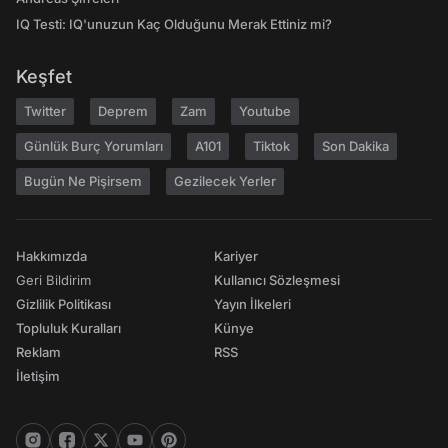
IQ Testi: IQ'unuzun Kaç Olduğunu Merak Ettiniz mi?
Keşfet
Twitter
Deprem
Zam
Youtube
Günlük Burç Yorumları
A101
Tiktok
Son Dakika
Bugün Ne Pişirsem
Gezilecek Yerler
Hakkımızda
Kariyer
Geri Bildirim
Kullanıcı Sözleşmesi
Gizlilik Politikası
Yayın İlkeleri
Topluluk Kuralları
Künye
Reklam
RSS
İletişim