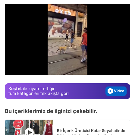
Video
Test
Gündem
/
Magazin
Video
Keşfet
ile ziyaret ettiğin
Test
tüm kategorileri tek akışta gör!
Bu içeriklerimiz de ilginizi çekebilir.
Bir İçerik Üreticisi Katar Seyahatinde