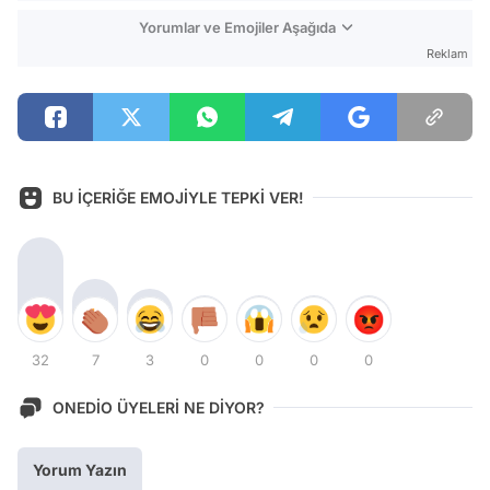
Yorumlar ve Emojiler Aşağıda
Reklam
BU İÇERİĞE EMOJİYLE TEPKİ VER!
32
7
3
0
0
0
0
ONEDİO ÜYELERİ NE DİYOR?
Yorum Yazın