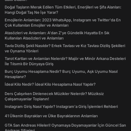
Doğal Taşların Merak Edilen Tüm Etkileri, Enerjileri ve Şifa Alanları:
Hangi Doğal Taş Ne İşe Yarar?
Emojilerin Anlamları: 2023 WhatsApp, Instagram ve Twitter'da En
Çok Kullanılan Emojiler ve Anlamları
Atasözleri ve Anlamları: A'dan Z'ye Gündelik Hayatta En Sık
Kullanılan Atasözleri ve Anlamları
Tavla Diziliş Şekli Nasıldır? Erkek Tavlası ve Kız Tavlası Diziliş Şekilleri
ve Oynama Yönleri
Tarot Kartları ve Anlamları Nelerdir? Majör ve Minör Arkana Desteleri
İle Tılsımlı Bir Dünyaya Giriş
Burç Uyumu Hesaplama Nedir? Burç Uyumu, Aşk Uyumu Nasıl
Hesaplanır?
İdeal Kilo Nedir? İdeal Kilo Hesaplama Nasıl Yapılır?
Ders Çalışırken Dinlenecek Müzikler Nelerdir? Müziksiz
Çalışamayanlar Toplanın!
Instagram Giriş Nasıl Yapılır? Instagram'a Giriş İşlemleri Rehberi
41 Ülkenin Bayrakları ve Ülke Bayraklarının Anlamları
GTA San Andreas Hileleri! Oynamaya Doyamayanlar İçin Güncel San
Andreas Şifreleri