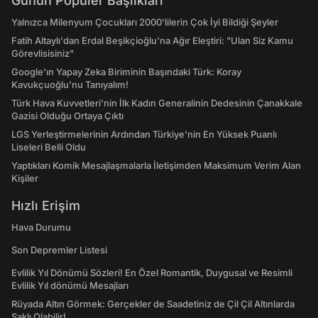
Günün Popüler Başlıkları
Yalnızca Milenyum Çocukları 2000'lilerin Çok İyi Bildiği Şeyler
Fatih Altaylı'dan Erdal Beşikçioğlu'na Ağır Eleştiri: "Ulan Siz Kamu
Görevlisisiniz"
Google'ın Yapay Zeka Biriminin Başındaki Türk: Koray
Kavukçuoğlu'nu Tanıyalım!
Türk Hava Kuvvetleri'nin İlk Kadın Generalinin Dedesinin Çanakkale
Gazisi Olduğu Ortaya Çıktı
LGS Yerleştirmelerinin Ardından Türkiye'nin En Yüksek Puanlı
Liseleri Belli Oldu
Yaptıkları Komik Mesajlaşmalarla İletişimden Maksimum Verim Alan
Kişiler
Hızlı Erişim
Hava Durumu
Son Depremler Listesi
Evlilik Yıl Dönümü Sözleri! En Özel Romantik, Duygusal ve Resimli
Evlilik Yıl dönümü Mesajları
Rüyada Altın Görmek: Gerçekler de Saadetiniz de Çil Çil Altınlarda
Saklı Olabilir!