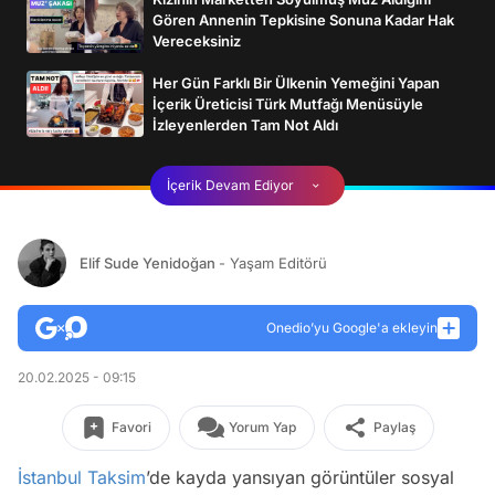
Gören Annenin Tepkisine Sonuna Kadar Hak
Vereceksiniz
Her Gün Farklı Bir Ülkenin Yemeğini Yapan
İçerik Üreticisi Türk Mutfağı Menüsüyle
İzleyenlerden Tam Not Aldı
İçerik Devam Ediyor
Elif Sude Yenidoğan
- Yaşam Editörü
Onedio’yu Google'a ekleyin
20.02.2025 - 09:15
Favori
Yorum Yap
Paylaş
İstanbul
Taksim
’de kayda yansıyan görüntüler sosyal