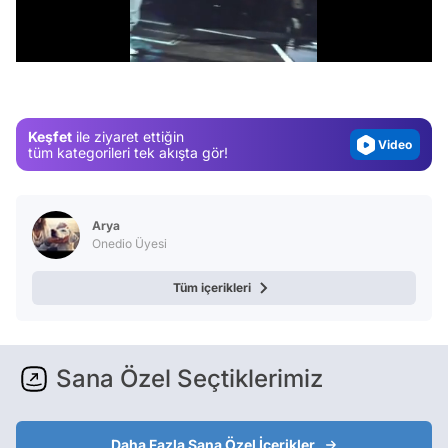
Test
/
Gündem
Magazin
Video
Keşfet
ile ziyaret ettiğin
Test
tüm kategorileri tek akışta gör!
Arya
Onedio Üyesi
Tüm içerikleri
Sana Özel Seçtiklerimiz
Daha Fazla Sana Özel İçerikler