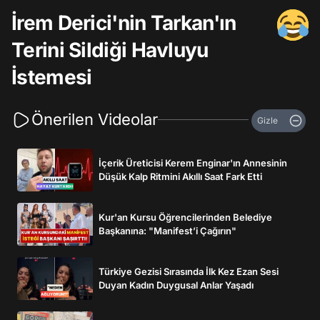
İrem Derici'nin Tarkan'ın
Terini Sildiği Havluyu
İstemesi
Önerilen Videolar
Gizle
İçerik Üreticisi Kerem Enginar'ın Annesinin
Düşük Kalp Ritmini Akıllı Saat Fark Etti
Kur'an Kursu Öğrencilerinden Belediye
Başkanına: "Manifest’i Çağırın"
Türkiye Gezisi Sırasında İlk Kez Ezan Sesi
Duyan Kadın Duygusal Anlar Yaşadı