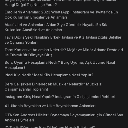
Hangi Doğal Taş Ne İşe Yarar?
Emojilerin Anlamları: 2023 WhatsApp, Instagram ve Twitter'da En
Çok Kullanılan Emojiler ve Anlamları
Atasözleri ve Anlamları: A'dan Z'ye Gündelik Hayatta En Sık
Kullanılan Atasözleri ve Anlamları
Tavla Diziliş Şekli Nasıldır? Erkek Tavlası ve Kız Tavlası Diziliş Şekilleri
ve Oynama Yönleri
Tarot Kartları ve Anlamları Nelerdir? Majör ve Minör Arkana Desteleri
İle Tılsımlı Bir Dünyaya Giriş
Burç Uyumu Hesaplama Nedir? Burç Uyumu, Aşk Uyumu Nasıl
Hesaplanır?
İdeal Kilo Nedir? İdeal Kilo Hesaplama Nasıl Yapılır?
Ders Çalışırken Dinlenecek Müzikler Nelerdir? Müziksiz
Çalışamayanlar Toplanın!
Instagram Giriş Nasıl Yapılır? Instagram'a Giriş İşlemleri Rehberi
41 Ülkenin Bayrakları ve Ülke Bayraklarının Anlamları
GTA San Andreas Hileleri! Oynamaya Doyamayanlar İçin Güncel San
Andreas Şifreleri
IQ Testi: IQ'unuzun Kaç Olduğunu Merak Ettiniz mi?