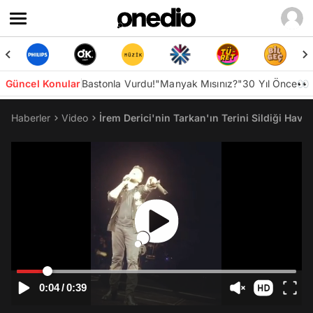
Güncel Konular
Bastonla Vurdu!
"Manyak Mısınız?"
30 Yıl Önce👀
Haberler
Video
İrem Derici'nin Tarkan'ın Terini Sildiği Havl
0:04
/
0:39