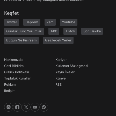
Keşfet
Twitter
Deprem
Zam
Youtube
Günlük Burç Yorumları
A101
Tiktok
Son Dakika
Bugün Ne Pişirsem
Gezilecek Yerler
Hakkımızda
Kariyer
Geri Bildirim
Kullanıcı Sözleşmesi
Gizlilik Politikası
Yayın İlkeleri
Topluluk Kuralları
Künye
Reklam
RSS
İletişim