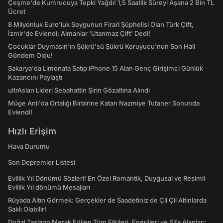
Çeşme'de Kumrucuya Tepki Yağdı! 1,5 Saatlik Süreyi Aşana 2 Bin TL
Ücret
8 Milyonluk Euro'luk Soygunun Firari Şüphelisi Olan Türk Çift,
İzmir'de Evlendi: Almanlar 'Utanmaz Çift' Dedi!
Çocuklar Duymasın'ın Şükrü'sü Şükrü Koruyucu'nun Son Hali
Gündem Oldu!
Sakarya'da Limonata Satıp iPhone 15 Alan Genç Girişimci Günlük
Kazancını Paylaştı
ultrAslan Lideri Sebahattin Şirin Gözaltına Alındı
Müge Anlı'da Ortalığı Birbirine Katan Nazmiye Tutaner Sonunda
Evlendi!
Hızlı Erişim
Hava Durumu
Son Depremler Listesi
Evlilik Yıl Dönümü Sözleri! En Özel Romantik, Duygusal ve Resimli
Evlilik Yıl dönümü Mesajları
Rüyada Altın Görmek: Gerçekler de Saadetiniz de Çil Çil Altınlarda
Saklı Olabilir!
Doğal Taşların Merak Edilen Tüm Etkileri, Enerjileri ve Şifa Alanları: