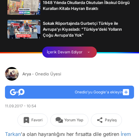
1948 Yılında Okullarda Okutulan İlkokul Görgü
Kuralları Kitabı Hayran Bıraktı
Sokak Röportajında Gurbetçi Türkiye ile
Avrupa'yı Kıyasladı: "Türkiye’deki Yolların
Çoğu Avrupa’da Yok"
İçerik Devam Ediyor
Arya
- Onedio Üyesi
Onedio’yu Google'a ekleyin
11.09.2017 - 10:54
Favori
Yorum Yap
Paylaş
Tarkan
'a olan hayranlığını her fırsatta dile getiren
İrem