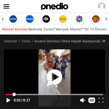
Güncel Konular
Bastonla Vurdu!
"Manyak Mısınız?"
30 Yıl Önce👀
Haberler
Video
İnsana Davulcu Olma Hayali Aşılayacak, Mes
0:01
/
0:17