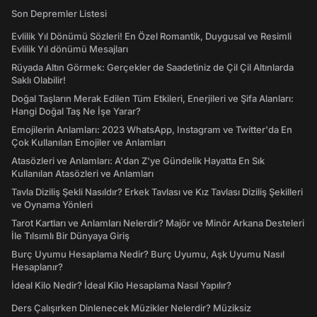
Son Depremler Listesi
Evlilik Yıl Dönümü Sözleri! En Özel Romantik, Duygusal ve Resimli
Evlilik Yıl dönümü Mesajları
Rüyada Altın Görmek: Gerçekler de Saadetiniz de Çil Çil Altınlarda
Saklı Olabilir!
Doğal Taşların Merak Edilen Tüm Etkileri, Enerjileri ve Şifa Alanları:
Hangi Doğal Taş Ne İşe Yarar?
Emojilerin Anlamları: 2023 WhatsApp, Instagram ve Twitter'da En
Çok Kullanılan Emojiler ve Anlamları
Atasözleri ve Anlamları: A'dan Z'ye Gündelik Hayatta En Sık
Kullanılan Atasözleri ve Anlamları
Tavla Diziliş Şekli Nasıldır? Erkek Tavlası ve Kız Tavlası Diziliş Şekilleri
ve Oynama Yönleri
Tarot Kartları ve Anlamları Nelerdir? Majör ve Minör Arkana Desteleri
İle Tılsımlı Bir Dünyaya Giriş
Burç Uyumu Hesaplama Nedir? Burç Uyumu, Aşk Uyumu Nasıl
Hesaplanır?
İdeal Kilo Nedir? İdeal Kilo Hesaplama Nasıl Yapılır?
Ders Çalışırken Dinlenecek Müzikler Nelerdir? Müziksiz