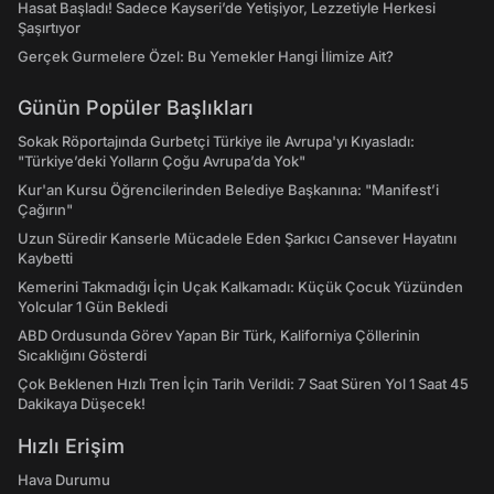
Hasat Başladı! Sadece Kayseri’de Yetişiyor, Lezzetiyle Herkesi
Şaşırtıyor
Gerçek Gurmelere Özel: Bu Yemekler Hangi İlimize Ait?
Günün Popüler Başlıkları
Sokak Röportajında Gurbetçi Türkiye ile Avrupa'yı Kıyasladı:
"Türkiye’deki Yolların Çoğu Avrupa’da Yok"
Kur'an Kursu Öğrencilerinden Belediye Başkanına: "Manifest’i
Çağırın"
Uzun Süredir Kanserle Mücadele Eden Şarkıcı Cansever Hayatını
Kaybetti
Kemerini Takmadığı İçin Uçak Kalkamadı: Küçük Çocuk Yüzünden
Yolcular 1 Gün Bekledi
ABD Ordusunda Görev Yapan Bir Türk, Kaliforniya Çöllerinin
Sıcaklığını Gösterdi
Çok Beklenen Hızlı Tren İçin Tarih Verildi: 7 Saat Süren Yol 1 Saat 45
Dakikaya Düşecek!
Hızlı Erişim
Hava Durumu