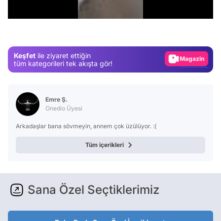
/
Test
Gündem
Magazin
Keşfet
ile ziyaret ettiğin
Video
tüm kategorileri tek akışta gör!
Test
Emre Ş.
Onedio Üyesi
Arkadaşlar bana sövmeyin, annem çok üzülüyor. :(
Tüm içerikleri
Sana Özel Seçtiklerimiz