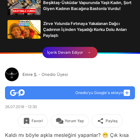
Beşiktaş-Üsküdar Vapurunda Yaşlı Kadın, Şort
Giyen Kadının Bacağına Bastonla Vurdu!
Zirve Yolunda Fırtınaya Yakalanan Dağcı
Çadırının İçinden Yaşadığı Korku Dolu Anları
Paylaştı
İçerik Devam Ediyor
Emre Ş.
- Onedio Üyesi
Onedio’yu Google'a ekleyin
26.07.2018 - 12:30
Favori
Yorum Yap
Paylaş
Kaldı mı böyle aşkla mesleğini yapanlar? 😁 Çık kısa