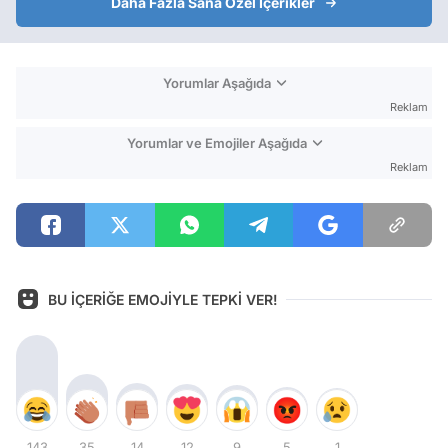
Daha Fazla Sana Özel İçerikler
Yorumlar Aşağıda
Reklam
Yorumlar ve Emojiler Aşağıda
Reklam
BU İÇERİĞE EMOJİYLE TEPKİ VER!
143
35
14
12
9
5
1