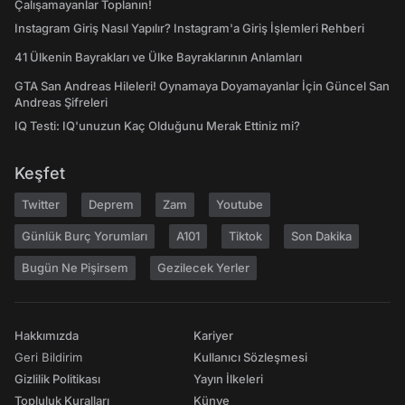
Çalışamayanlar Toplanın!
Instagram Giriş Nasıl Yapılır? Instagram'a Giriş İşlemleri Rehberi
41 Ülkenin Bayrakları ve Ülke Bayraklarının Anlamları
GTA San Andreas Hileleri! Oynamaya Doyamayanlar İçin Güncel San
Andreas Şifreleri
IQ Testi: IQ'unuzun Kaç Olduğunu Merak Ettiniz mi?
Keşfet
Twitter
Deprem
Zam
Youtube
Günlük Burç Yorumları
A101
Tiktok
Son Dakika
Bugün Ne Pişirsem
Gezilecek Yerler
Hakkımızda
Kariyer
Geri Bildirim
Kullanıcı Sözleşmesi
Gizlilik Politikası
Yayın İlkeleri
Topluluk Kuralları
Künye