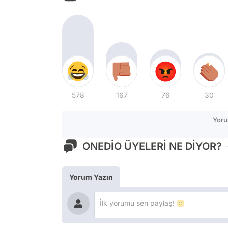
578
167
76
30
Yoru
ONEDİO ÜYELERİ NE DİYOR?
Yorum Yazın