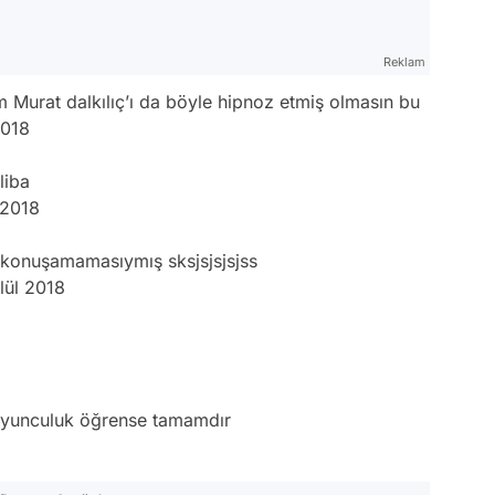
Reklam
m Murat dalkılıç’ı da böyle hipnoz etmiş olmasın bu
2018
liba
 2018
 konuşamamasıymış sksjsjsjsjss
lül 2018
 oyunculuk öğrense tamamdır