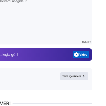
n Devamı Aşağıda
Video
Test
Gündem
Magazin
Reklam
Video
 akışta gör!
Test
Tüm içerikleri
 VER!