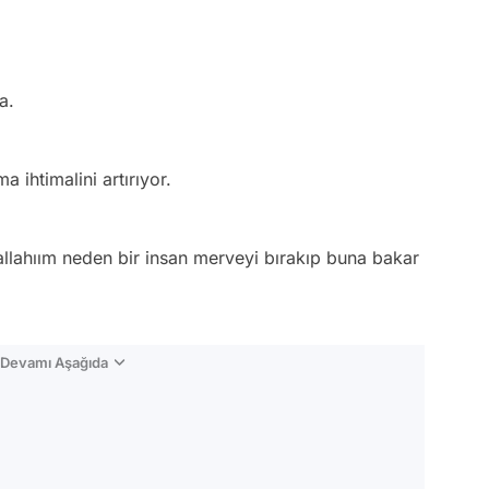
a.
a ihtimalini artırıyor.
allahıım neden bir insan merveyi bırakıp buna bakar
n Devamı Aşağıda