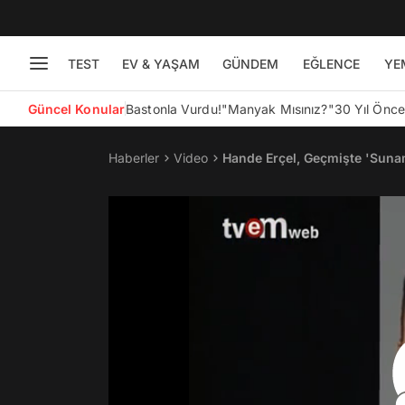
TEST
EV & YAŞAM
GÜNDEM
EĞLENCE
YE
Güncel Konular
Bastonla Vurdu!
"Manyak Mısınız?"
30 Yıl Önc
Haberler
Video
Hande Erçel, Geçmişte 'Sunam