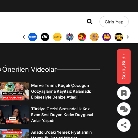
Giriş Yap
Görüş Bildir
Önerilen Videolar
Merve Terim, Küçük Çocuğun
Gözyaşlarına Kayıtsız Kalamadı:
Elbisesiyle Denize Atladı!
Türkiye Gezisi Sırasında İlk Kez
Ezan Sesi Duyan Kadın Duygusal
Anlar Yaşadı
Anadolu'daki Yemek Fiyatlarının
Ucuzluğu Sosyal Medya