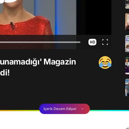
Sunamadığı' Magazin
di!
İçerik Devam Ediyor