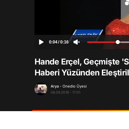
0:04
/
0:16
Hande Erçel, Geçmişte '
Haberi Yüzünden Eleştiril
Arya
- Onedio Üyesi
06.09.2018 - 17:01