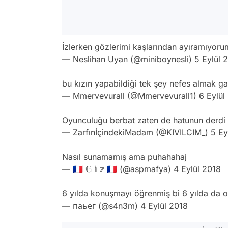
İzlerken gözlerimi kaşlarından ayıramıyoru
— Neslihan Uyan (@miniboynesli)
5 Eylül 
bu kızın yapabildiği tek şey nefes almak ga
— Mmervevurall (@Mmervevurall1)
6 Eylül
Oyunculuğu berbat zaten de hatunun derdi
— ZarfınİçindekiMadam (@KIVILCIM_)
5 Ey
Nasıl sunamamış ama puhahahaj
— 🇫🇷 𝔾 𝕚 𝕫 🇫🇷 (@aspmafya)
4 Eylül 2018
6 yılda konuşmayı öğrenmiş bi 6 yılda da
— паьег (@s4n3m)
4 Eylül 2018