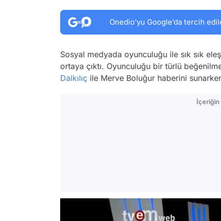
Onedio’yu Google’da tercih edil
Sosyal medyada oyunculuğu ile sık sık eleş
ortaya çıktı. Oyunculuğu bir türlü beğeni
Dalkılıç
ile Merve Boluğur haberini sunarken 
İçeriği