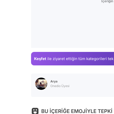
İçeriği
Keşfet
ile ziyaret ettiğin
tüm kategorileri tek
Arya
Onedio Üyesi
BU İÇERİĞE EMOJİYLE TEPKİ