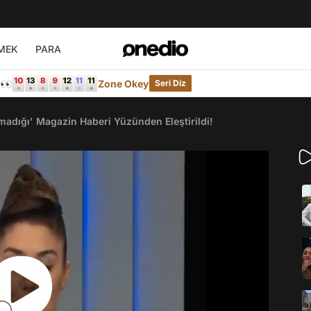
MEK
PARA
e👀
Zone Okey
Seri Diz
adığı' Magazin Haberi Yüzünden Eleştirildi!