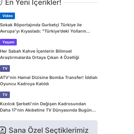
En Yeni İçerikler!
Video
Sokak Röportajında Gurbetçi Türkiye ile
Avrupa'yı Kıyasladı: "Türkiye’deki Yolların
Çoğu Avrupa’da Yok"
Yaşam
Her Sabah Kahve İçenlerin Bilimsel
Araştırmalarda Ortaya Çıkan 4 Özelliği
TV
ATV'nin Hamal Dizisine Bomba Transfer! İddialı
Oyuncu Kadroya Katıldı
TV
Kızılcık Şerbeti'nin Değişen Kadrosundan
Daha 17'nin Akıbetine TV Dünyasında Bugün
Yaşananlar
Sana Özel Seçtiklerimiz