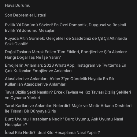
Hava Durumu
Son Depremler Listesi
Evlilik Yıl Dönümü Sözleri! En Özel Romantik, Duygusal ve Resimli
Evlilik Yıl dönümü Mesajları
Rüyada Altın Görmek: Gerçekler de Saadetiniz de Çil Çil Altınlarda
Saklı Olabilir!
Doğal Taşların Merak Edilen Tüm Etkileri, Enerjileri ve Şifa Alanları:
Hangi Doğal Taş Ne İşe Yarar?
Emojilerin Anlamları: 2023 WhatsApp, Instagram ve Twitter'da En
Çok Kullanılan Emojiler ve Anlamları
Atasözleri ve Anlamları: A'dan Z'ye Gündelik Hayatta En Sık
Kullanılan Atasözleri ve Anlamları
Tavla Diziliş Şekli Nasıldır? Erkek Tavlası ve Kız Tavlası Diziliş Şekilleri
ve Oynama Yönleri
Tarot Kartları ve Anlamları Nelerdir? Majör ve Minör Arkana Desteleri
İle Tılsımlı Bir Dünyaya Giriş
Burç Uyumu Hesaplama Nedir? Burç Uyumu, Aşk Uyumu Nasıl
Hesaplanır?
İdeal Kilo Nedir? İdeal Kilo Hesaplama Nasıl Yapılır?