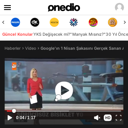
Güncel Konular
YKS Değişecek mi?
"Manyak Mısınız?"
30 Yıl Önc
Haberler
Video
Google'ın 1 Nisan Şakasını Gerçek Sanan At
0:04
/
1:17