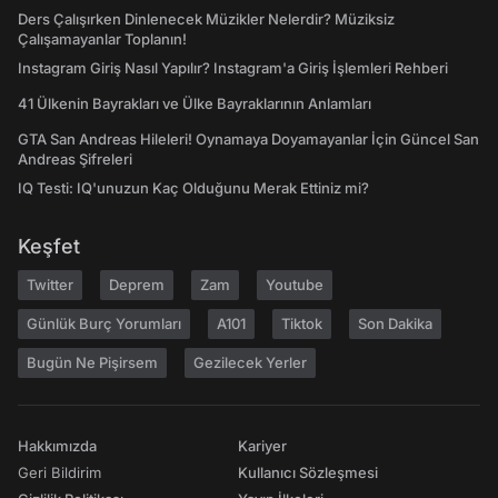
Ders Çalışırken Dinlenecek Müzikler Nelerdir? Müziksiz
Çalışamayanlar Toplanın!
Instagram Giriş Nasıl Yapılır? Instagram'a Giriş İşlemleri Rehberi
41 Ülkenin Bayrakları ve Ülke Bayraklarının Anlamları
GTA San Andreas Hileleri! Oynamaya Doyamayanlar İçin Güncel San
Andreas Şifreleri
IQ Testi: IQ'unuzun Kaç Olduğunu Merak Ettiniz mi?
Keşfet
Twitter
Deprem
Zam
Youtube
Günlük Burç Yorumları
A101
Tiktok
Son Dakika
Bugün Ne Pişirsem
Gezilecek Yerler
Hakkımızda
Kariyer
Geri Bildirim
Kullanıcı Sözleşmesi