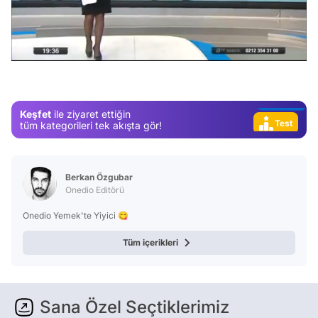
Video
Test
/
Gündem
Magazin
Video
Keşfet
ile ziyaret ettiğin
Test
tüm kategorileri tek akışta gör!
Berkan Özgubar
Onedio Editörü
Onedio Yemek'te Yiyici 😋
Tüm içerikleri
Sana Özel Seçtiklerimiz