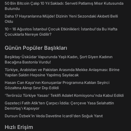
50 Bin Bitcoin Çalıp 10 Yıl Sakladı: Serveti Patlamış Mısır Kutusunda
Bulundu
Daha 17 Hayranlarına Müjde! Dizinin Yeni Sezondaki Akıbeti Belli
Oldu
10 – 16 Ağustos İstanbul Çocuk Etkinlikleri: İstanbul'da Bu Hafta
Çocuklarla Nereye Gidilir?
Günün Popüler Başlıkları
Beşiktaş-Üsküdar Vapurunda Yaşlı Kadın, Şort Giyen Kadının
Bacağına Bastonla Vurdu!
Türkiye, Arabistan ve Pakistan Arasında Mekke Anlaşması: Birine
Yapılan Saldırı Hepsine Yapılmış Sayılacak
Hasan Can Kaya’nın Konuşanlar Programına Katılan Seyirci
Gözaltına Alınıp Sınır Dışı Edildi
‘Terörsüz Türkiye Yasası’ Teklifi Adalet Komisyonu'nda Kabul Edildi
Gazeteci Fatih Atik'ten Çarpıcı İddia: Çerçeve Yasa Selahattin
Demirtaş'ı Kapsıyor
Dursun Özbek'in Veda Davetine Icardi'den Soğuk Yanıt
Hızlı Erişim