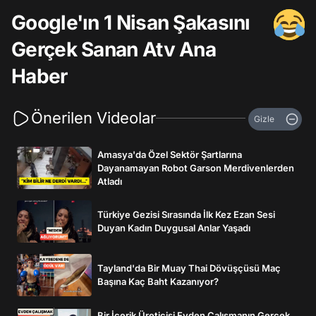
Google'ın 1 Nisan Şakasını
Gerçek Sanan Atv Ana
Haber
Önerilen Videolar
Gizle
Amasya'da Özel Sektör Şartlarına
Dayanamayan Robot Garson Merdivenlerden
Atladı
Türkiye Gezisi Sırasında İlk Kez Ezan Sesi
Duyan Kadın Duygusal Anlar Yaşadı
Tayland'da Bir Muay Thai Dövüşçüsü Maç
Başına Kaç Baht Kazanıyor?
Bir İçerik Üreticisi Evden Çalışmanın Gerçek