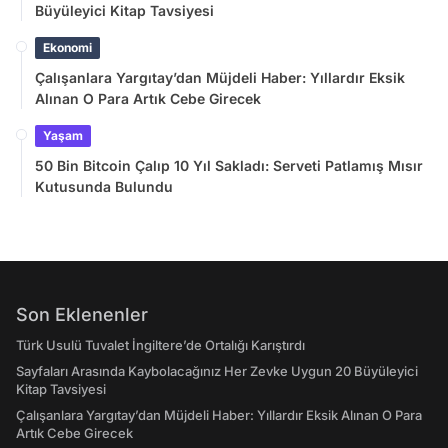
Büyüleyici Kitap Tavsiyesi
Ekonomi
Çalışanlara Yargıtay’dan Müjdeli Haber: Yıllardır Eksik
Alınan O Para Artık Cebe Girecek
Yaşam
50 Bin Bitcoin Çalıp 10 Yıl Sakladı: Serveti Patlamış Mısır
Kutusunda Bulundu
Son Eklenenler
Türk Usulü Tuvalet İngiltere’de Ortalığı Karıştırdı
Sayfaları Arasında Kaybolacağınız Her Zevke Uygun 20 Büyüleyici
Kitap Tavsiyesi
Çalışanlara Yargıtay’dan Müjdeli Haber: Yıllardır Eksik Alınan O Para
Artık Cebe Girecek