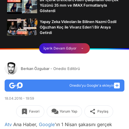
Yüzünü 35 mm ve IMAX Formatlarıyla
Gösterdi
Yapay Zeka Videoları ile Bilinen Nazmi Özdil
Oğuzhan Koç ile Vivanz Eden'i Bir Araya
Getirdi
İçerik Devam Ediyor
Berkan Özgubar
- Onedio Editörü
Onedio’yu Google'a ekleyin
18.04.2016 - 19:59
Favori
Yorum Yap
Paylaş
Atv
Ana Haber,
Google
'ın 1 Nisan şakasını gerçek