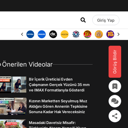
Giriş Yap
Görüş Bildir
Önerilen Videolar
Bir İçerik Üreticisi Evden
Çalışmanın Gerçek Yüzünü 35 mm
ve IMAX Formatlarıyla Gösterdi
Kızının Marketten Soyulmuş Muz
Aldığını Gören Annenin Tepkisine
Sonuna Kadar Hak Vereceksiniz
Masadaki Davetsiz Misafir:
Türkiye'de Akşam Yemeği Yiyen