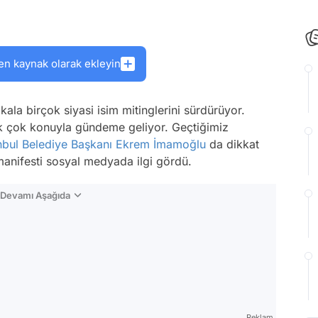
en kaynak olarak ekleyin
ala birçok siyasi isim mitinglerini sürdürüyor.
k çok konuyla gündeme geliyor. Geçtiğimiz
nbul
Belediye Başkanı
Ekrem İmamoğlu
da dikkat
anifesti sosyal medyada ilgi gördü.
n Devamı Aşağıda
Reklam