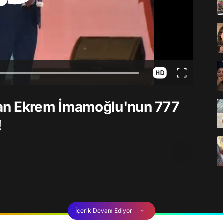
an Ekrem İmamoğlu'nun 777
!
İçerik Devam Ediyor