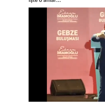
İşte o anlar...
/