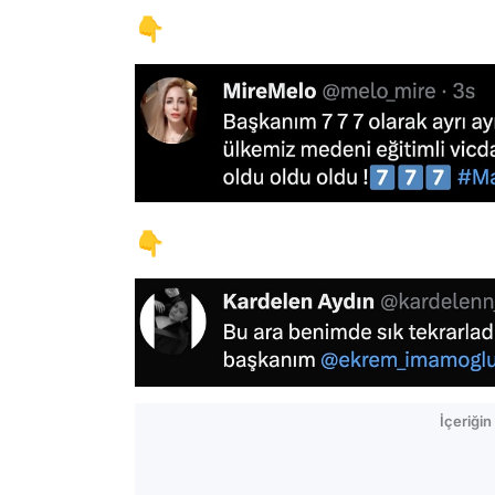
👇
👇
İçeriği