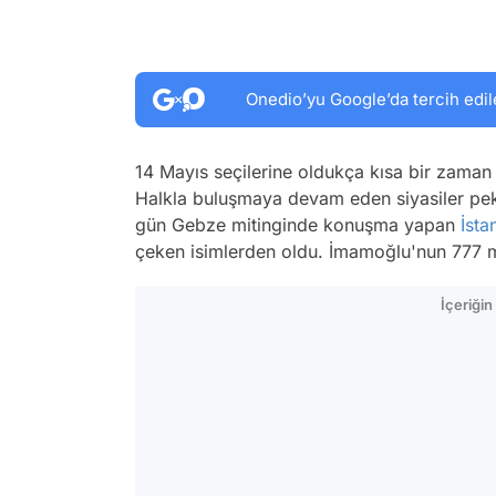
Onedio’yu Google’da tercih edil
14 Mayıs seçilerine oldukça kısa bir zaman k
Halkla buluşmaya devam eden siyasiler pe
gün Gebze mitinginde konuşma yapan
İsta
çeken isimlerden oldu. İmamoğlu'nun 777 m
İçeriği