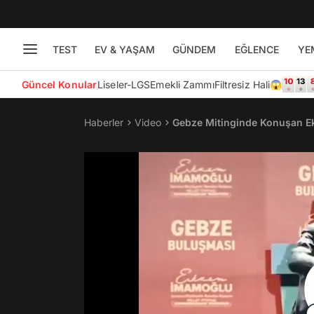
TEST
EV & YAŞAM
GÜNDEM
EĞLENCE
YE
Güncel Konular
Liseler-LGS
Emekli Zammı
Filtresiz Hali😱
Haberler
Video
Gebze Mitinginde Konuşan Ek