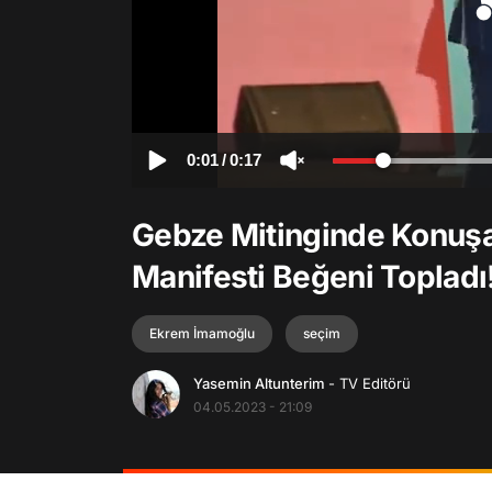
0:01
/
0:17
Gebze Mitinginde Konuş
Manifesti Beğeni Topladı
Ekrem İmamoğlu
seçim
Yasemin Altunterim
- TV Editörü
04.05.2023 - 21:09