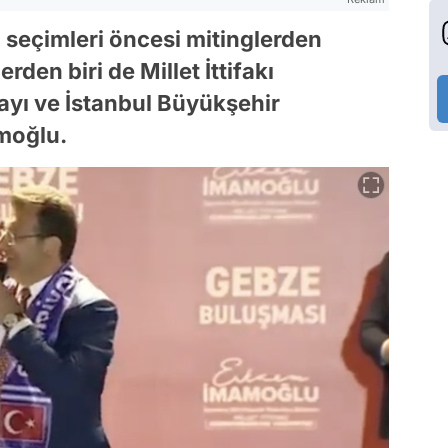
 seçimleri öncesi mitinglerden
rden biri de Millet İttifakı
yı ve İstanbul Büyükşehir
moğlu.