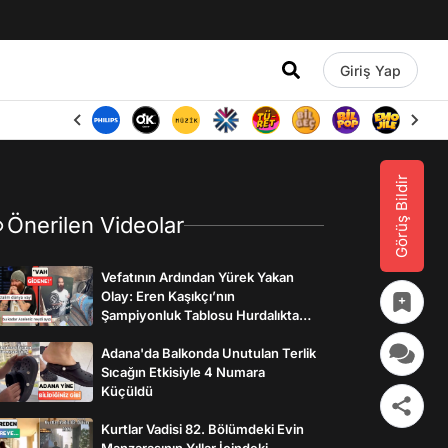
Giriş Yap
Görüş Bildir
Önerilen Videolar
Vefatının Ardından Yürek Yakan
Olay: Eren Kaşıkçı’nın
Şampiyonluk Tablosu Hurdalıkta
Bulundu
Adana'da Balkonda Unutulan Terlik
Sıcağın Etkisiyle 4 Numara
Küçüldü
Kurtlar Vadisi 82. Bölümdeki Evin
Manzarasının Yıllar İçindeki