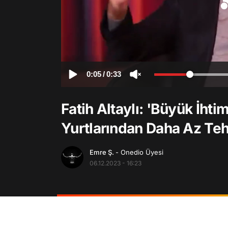
0:05
/
0:33
Fatih Altaylı: 'Büyük İht
Yurtlarından Daha Az Tehl
Emre Ş.
- Onedio Üyesi
06.12.2023 - 16:23