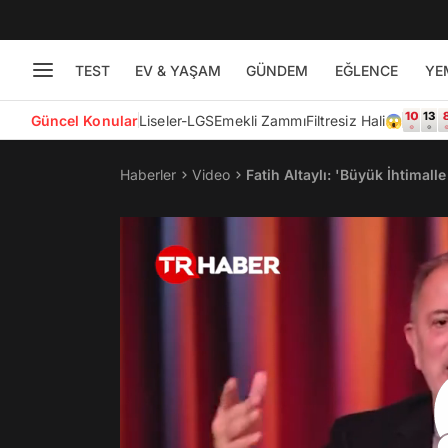
TEST
EV & YAŞAM
GÜNDEM
EĞLENCE
YE
Güncel Konular
Liseler-LGS
Emekli Zammı
Filtresiz Hali😱
Haberler
Video
Fatih Altaylı: 'Büyük İhtimal