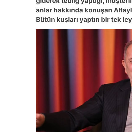
giderek tebliğ yaptığı, müşteri
anlar hakkında konuşan Altaylı,
Bütün kuşları yaptın bir tek ley