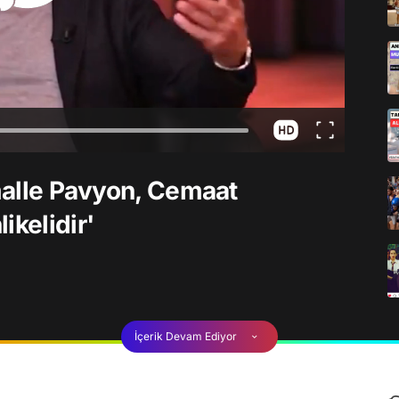
imalle Pavyon, Cemaat
ikelidir'
İçerik Devam Ediyor