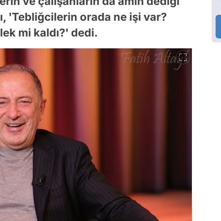
lerin ve çalışanların da amin dediği
 'Tebliğcilerin orada ne işi var?
lek mi kaldı?' dedi.