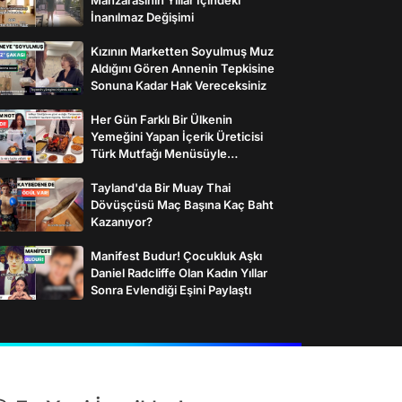
İnanılmaz Değişimi
Kızının Marketten Soyulmuş Muz
Aldığını Gören Annenin Tepkisine
Sonuna Kadar Hak Vereceksiniz
Her Gün Farklı Bir Ülkenin
Yemeğini Yapan İçerik Üreticisi
Türk Mutfağı Menüsüyle
İzleyenlerden Tam Not Aldı
Tayland'da Bir Muay Thai
Dövüşçüsü Maç Başına Kaç Baht
Kazanıyor?
Manifest Budur! Çocukluk Aşkı
Daniel Radcliffe Olan Kadın Yıllar
Sonra Evlendiği Eşini Paylaştı