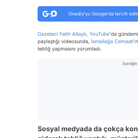
Onedio’yu Google’da tercih edil
Gazeteci
Fatih Altaylı
,
YouTube
'da gündemi
paylaştığı videosunda,
İsmailağa Cemaati
'
tebliğ yapmasını yorumladı.
İçeriği
Sosyal medyada da çokça konuş