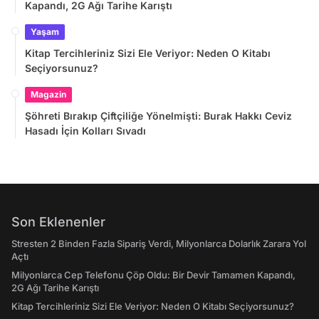
Kapandı, 2G Ağı Tarihe Karıştı
Yaşam
Kitap Tercihleriniz Sizi Ele Veriyor: Neden O Kitabı
Seçiyorsunuz?
Magazin
Şöhreti Bırakıp Çiftçiliğe Yönelmişti: Burak Hakkı Ceviz
Hasadı İçin Kolları Sıvadı
Son Eklenenler
Stresten 2 Binden Fazla Sipariş Verdi, Milyonlarca Dolarlık Zarara Yol
Açtı
Milyonlarca Cep Telefonu Çöp Oldu: Bir Devir Tamamen Kapandı,
2G Ağı Tarihe Karıştı
Kitap Tercihleriniz Sizi Ele Veriyor: Neden O Kitabı Seçiyorsunuz?