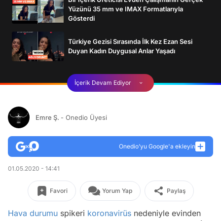
Yüzünü 35 mm ve IMAX Formatlarıyla
Gösterdi
Türkiye Gezisi Sırasında İlk Kez Ezan Sesi
Duyan Kadın Duygusal Anlar Yaşadı
İçerik Devam Ediyor
Emre Ş.
- Onedio Üyesi
Onedio’yu Google'a ekleyin
01.05.2020 - 14:41
Favori
Yorum Yap
Paylaş
Hava durumu
spikeri
koronavirüs
nedeniyle evinden