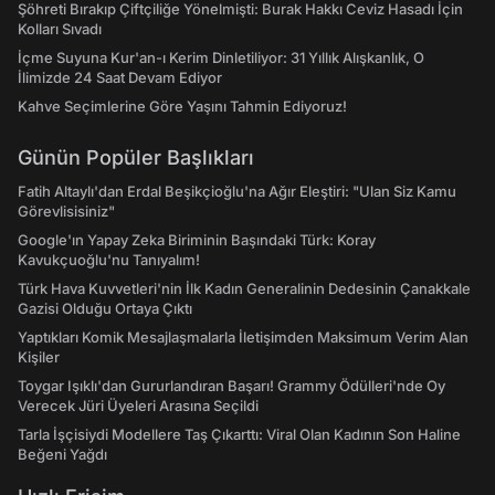
Şöhreti Bırakıp Çiftçiliğe Yönelmişti: Burak Hakkı Ceviz Hasadı İçin
Kolları Sıvadı
İçme Suyuna Kur'an-ı Kerim Dinletiliyor: 31 Yıllık Alışkanlık, O
İlimizde 24 Saat Devam Ediyor
Kahve Seçimlerine Göre Yaşını Tahmin Ediyoruz!
Günün Popüler Başlıkları
Fatih Altaylı'dan Erdal Beşikçioğlu'na Ağır Eleştiri: "Ulan Siz Kamu
Görevlisisiniz"
Google'ın Yapay Zeka Biriminin Başındaki Türk: Koray
Kavukçuoğlu'nu Tanıyalım!
Türk Hava Kuvvetleri'nin İlk Kadın Generalinin Dedesinin Çanakkale
Gazisi Olduğu Ortaya Çıktı
Yaptıkları Komik Mesajlaşmalarla İletişimden Maksimum Verim Alan
Kişiler
Toygar Işıklı'dan Gururlandıran Başarı! Grammy Ödülleri'nde Oy
Verecek Jüri Üyeleri Arasına Seçildi
Tarla İşçisiydi Modellere Taş Çıkarttı: Viral Olan Kadının Son Haline
Beğeni Yağdı