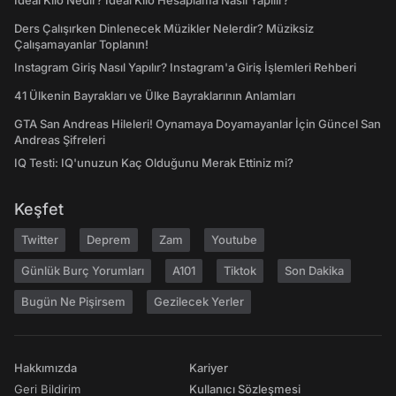
İdeal Kilo Nedir? İdeal Kilo Hesaplama Nasıl Yapılır?
Ders Çalışırken Dinlenecek Müzikler Nelerdir? Müziksiz
Çalışamayanlar Toplanın!
Instagram Giriş Nasıl Yapılır? Instagram'a Giriş İşlemleri Rehberi
41 Ülkenin Bayrakları ve Ülke Bayraklarının Anlamları
GTA San Andreas Hileleri! Oynamaya Doyamayanlar İçin Güncel San
Andreas Şifreleri
IQ Testi: IQ'unuzun Kaç Olduğunu Merak Ettiniz mi?
Keşfet
Twitter
Deprem
Zam
Youtube
Günlük Burç Yorumları
A101
Tiktok
Son Dakika
Bugün Ne Pişirsem
Gezilecek Yerler
Hakkımızda
Kariyer
Geri Bildirim
Kullanıcı Sözleşmesi