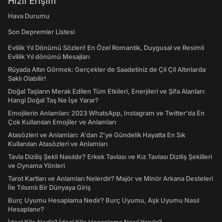
Hızlı Erişim
Hava Durumu
Son Depremler Listesi
Evlilik Yıl Dönümü Sözleri! En Özel Romantik, Duygusal ve Resimli
Evlilik Yıl dönümü Mesajları
Rüyada Altın Görmek: Gerçekler de Saadetiniz de Çil Çil Altınlarda
Saklı Olabilir!
Doğal Taşların Merak Edilen Tüm Etkileri, Enerjileri ve Şifa Alanları:
Hangi Doğal Taş Ne İşe Yarar?
Emojilerin Anlamları: 2023 WhatsApp, Instagram ve Twitter'da En
Çok Kullanılan Emojiler ve Anlamları
Atasözleri ve Anlamları: A'dan Z'ye Gündelik Hayatta En Sık
Kullanılan Atasözleri ve Anlamları
Tavla Diziliş Şekli Nasıldır? Erkek Tavlası ve Kız Tavlası Diziliş Şekilleri
ve Oynama Yönleri
Tarot Kartları ve Anlamları Nelerdir? Majör ve Minör Arkana Desteleri
İle Tılsımlı Bir Dünyaya Giriş
Burç Uyumu Hesaplama Nedir? Burç Uyumu, Aşk Uyumu Nasıl
Hesaplanır?