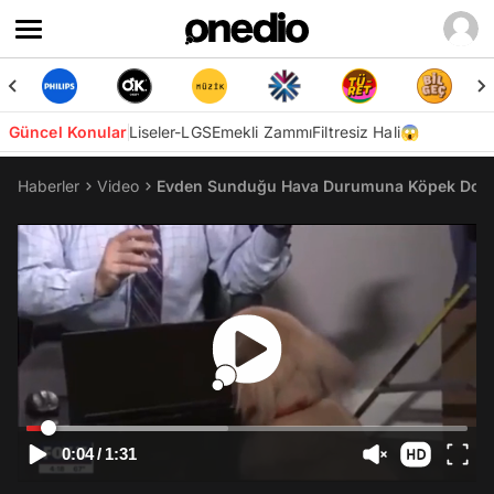
Güncel Konular
Liseler-LGS
Emekli Zammı
Filtresiz Hali😱
Haberler
Video
Evden Sunduğu Hava Durumuna Köpek Dost
0:04
/
1:31