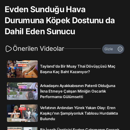
Evden Sunduğu Hava
Durumuna Köpek Dostunu da
Dahil Eden Sunucu
Önerilen Videolar
Gizle
Tayland'da Bir Muay Thai Dövüşçüsü Maç
Başına Kaç Baht Kazanıyor?
Arkadaşını Ayakkabısının Patenli Olduğuna
İkna Etmeye Çalışan Miniğin Oscarlık
Performansı Gülümsetti
Vefatının Ardından Yürek Yakan Olay: Eren
Kaşıkçı’nın Şampiyonluk Tablosu Hurdalıkta
Bulundu
Bir İçerik Üreticisi Evden Çalışmanın Gerçek