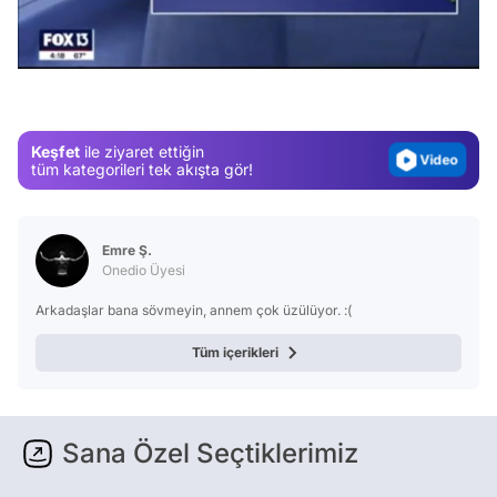
Test
/
Gündem
Magazin
Video
Keşfet
ile ziyaret ettiğin
Test
tüm kategorileri tek akışta gör!
Emre Ş.
Onedio Üyesi
Arkadaşlar bana sövmeyin, annem çok üzülüyor. :(
Tüm içerikleri
Sana Özel Seçtiklerimiz