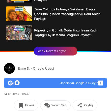
Zirve Yolunda Fırtınaya Yakalanan Dağcı
Çadırının İçinden Yaşadığı Korku Dolu Anları
Paylaştı
Köpeği İçin Günlük Öğün Hazırlayan Kadın
Yaptığı 1 Aylık Mama Stoğunu Paylaştı
İçerik Devam Ediyor
Emre Ş.
- Onedio Üyesi
Onedio’yu Google'a ekleyin
14.12.2023 - 11:44
Favori
Yorum Yap
Paylaş