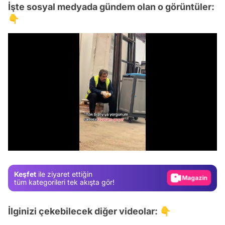
İşte sosyal medyada gündem olan o görüntüler:
👇
Video
Test
/
Gündem
Magazin
Keşfet
ile ziyaret ettiğin
Video
tüm kategorileri tek akışta gör!
Test
İlginizi çekebilecek diğer videolar: 👇