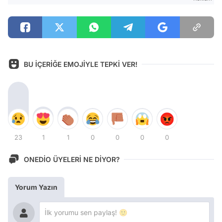
BU İÇERİĞE EMOJİYLE TEPKİ VER!
23
1
1
0
0
0
0
ONEDİO ÜYELERİ NE DİYOR?
Yorum Yazın