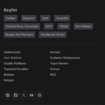
Keşfet
Twitter
Deprem
Zam
Youtube
Günlük Burç Yorumları
A101
Tiktok
Son Dakika
Bugün Ne Pişirsem
Gezilecek Yerler
Hakkımızda
Kariyer
Geri Bildirim
Kullanıcı Sözleşmesi
Gizlilik Politikası
Yayın İlkeleri
Topluluk Kuralları
Künye
Reklam
RSS
İletişim