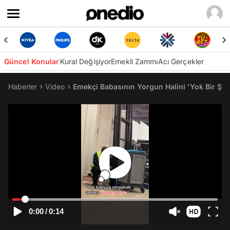
Güncel Konular
Kural Değişiyor
Emekli Zammı
Acı Gerçekler
Haberler
Video
Emekçi Babasının Yorgun Halini 'Yok Bir Ş
0:00
/
0:14