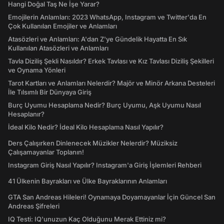
Hangi Doğal Taş Ne İşe Yarar?
Emojilerin Anlamları: 2023 WhatsApp, Instagram ve Twitter'da En
Çok Kullanılan Emojiler ve Anlamları
Atasözleri ve Anlamları: A'dan Z'ye Gündelik Hayatta En Sık
Kullanılan Atasözleri ve Anlamları
Tavla Diziliş Şekli Nasıldır? Erkek Tavlası ve Kız Tavlası Diziliş Şekilleri
ve Oynama Yönleri
Tarot Kartları ve Anlamları Nelerdir? Majör ve Minör Arkana Desteleri
İle Tılsımlı Bir Dünyaya Giriş
Burç Uyumu Hesaplama Nedir? Burç Uyumu, Aşk Uyumu Nasıl
Hesaplanır?
İdeal Kilo Nedir? İdeal Kilo Hesaplama Nasıl Yapılır?
Ders Çalışırken Dinlenecek Müzikler Nelerdir? Müziksiz
Çalışamayanlar Toplanın!
Instagram Giriş Nasıl Yapılır? Instagram'a Giriş İşlemleri Rehberi
41 Ülkenin Bayrakları ve Ülke Bayraklarının Anlamları
GTA San Andreas Hileleri! Oynamaya Doyamayanlar İçin Güncel San
Andreas Şifreleri
IQ Testi: IQ'unuzun Kaç Olduğunu Merak Ettiniz mi?