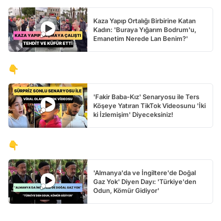
Kaza Yapıp Ortalığı Birbirine Katan
Kadın: 'Buraya Yığarım Bodrum'u,
Emanetim Nerede Lan Benim?'
👇
'Fakir Baba-Kız' Senaryosu ile Ters
Köşeye Yatıran TikTok Videosunu 'İki
ki İzlemişim' Diyeceksiniz!
👇
'Almanya'da ve İngiltere'de Doğal
Gaz Yok' Diyen Dayı: 'Türkiye'den
Odun, Kömür Gidiyor'