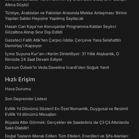
Altına Düştü!
Türkiye, Arabistan ve Pakistan Arasında Mekke Anlaşması: Birine
Yapılan Saldırı Hepsine Yapılmış Sayılacak
Hasan Can Kaya’nın Konuşanlar Programına Katılan Seyirci
Gözaltına Alınıp Sınır Dışı Edildi
Gazeteci Fatih Atik'ten Çarpıcı İddia: Çerçeve Yasa Selahattin
Demirtaş'ı Kapsıyor
İçme Suyuna Kur'an-ı Kerim Dinletiliyor: 31 Yıllık Alışkanlık, O
İlimizde 24 Saat Devam Ediyor
Dursun Özbek'in Veda Davetine Icardi'den Soğuk Yanıt
Hızlı Erişim
Hava Durumu
Son Depremler Listesi
Evlilik Yıl Dönümü Sözleri! En Özel Romantik, Duygusal ve Resimli
Evlilik Yıl dönümü Mesajları
Rüyada Altın Görmek: Gerçekler de Saadetiniz de Çil Çil Altınlarda
Saklı Olabilir!
Doğal Taşların Merak Edilen Tüm Etkileri, Enerjileri ve Şifa Alanları: