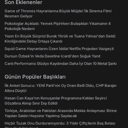
Son Eklenenler
Game of Thrones Hayranlarına Büyük Müjde! İlk Sinema Filmi
Resmen Geliyor
Psikologlar Açıkladı: Yemek Pişirirken Bulaşıkları Yıkamanın 4
Psikolojik Nedeni
Yazın En Büyük Sürprizi Burak Yörük ve Tuana Yılmaz'dan Geldi:
Kimliğindeki Detay Ortaya Çıkardı
Squid Game Hayranlarını Üzen İddia! Netflix Projeden Vazgeçti
Dursun Özbek'in Veda Davetine Icardi'den Soğuk Yanıt
Canlı Performansı Stüdyo Kaydından Daha İyi Olan 10 Metal Şarkı
Günün Popüler Başlıkları
İlk Anket Sonucu: YENİ Parti'nin Oy Oranı Belli Oldu, CHP Barajın
Altına Düştü!
Hasan Can Kaya’nın Konuşanlar Programına Katılan Seyirci
Gözaltına Alınıp Sınır Dışı Edildi
Türkiye, Arabistan ve Pakistan Arasında Mekke Anlaşması: Birine
Yapılan Saldırı Hepsine Yapılmış Sayılacak
Hiçbir Tuzak Onu Durduramıyordu: 3 Yıldır Çiftçilerin Baş Belası