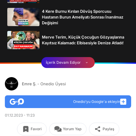
4 Kere Burnu Kırılan Dövüş Sporcusu
Hastanın Burun Ameliyatı Sonrası İnanılmaz
Değişimi
Merve Terim, Küçük Çocuğun Gözyaşlarına
Kayıtsız Kalamadı: Elbisesiyle Denize Atladı!
İçerik Devam Ediyor
Emre Ş.
- Onedio Üyesi
Onedio’yu Google'a ekleyin
01.12.2023 - 11:23
Favori
Yorum Yap
Paylaş