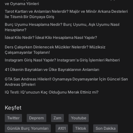
ve Oynama Yönleri
Tarot Kartları ve Anlamları Nelerdir? Majör ve Minör Arkana Desteleri
İle Tılsımlı Bir Dünyaya Giriş
Burç Uyumu Hesaplama Nedir? Burç Uyumu, Aşk Uyumu Nasıl
Hesaplanır?
İdeal Kilo Nedir? İdeal Kilo Hesaplama Nasıl Yapılır?
Ders Çalışırken Dinlenecek Müzikler Nelerdir? Müziksiz
Çalışamayanlar Toplanın!
Instagram Giriş Nasıl Yapılır? Instagram'a Giriş İşlemleri Rehberi
41 Ülkenin Bayrakları ve Ülke Bayraklarının Anlamları
GTA San Andreas Hileleri! Oynamaya Doyamayanlar İçin Güncel San
Andreas Şifreleri
IQ Testi: IQ'unuzun Kaç Olduğunu Merak Ettiniz mi?
Keşfet
Twitter
Deprem
Zam
Youtube
Günlük Burç Yorumları
A101
Tiktok
Son Dakika