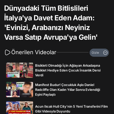
Dünyadaki Tüm Bitlislileri
İtalya'ya Davet Eden Adam:
'Evinizi, Arabanızı Neyiniz
Varsa Satıp Avrupa'ya Gelin'
Önerilen Videolar
Gizle
Bisikleti Olmadığı İçin Ağlayan Arkadaşına
Bisiklet Hediye Eden Çocuk İnsanlık Dersi
Verdi
Manifest Budur! Çocukluk Aşkı Daniel
Radcliffe Olan Kadın Yıllar Sonra Evlendiği
Eşini Paylaştı
Acun Ilıcalı Hull City’nin 5 Yeni Transferini Film
Gibi Videoyla Duyurdu