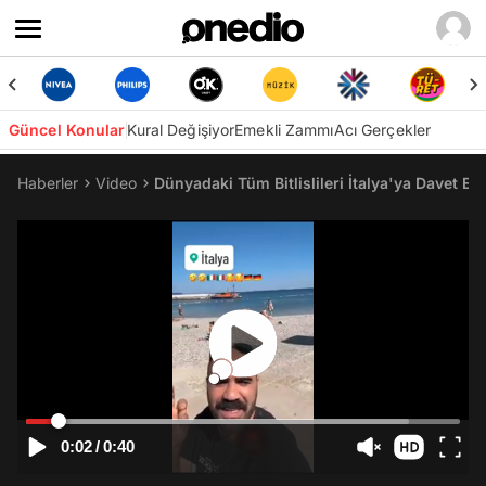
Güncel Konular
Kural Değişiyor
Emekli Zammı
Acı Gerçekler
Haberler
Video
Dünyadaki Tüm Bitlislileri İtalya'ya Davet E
0:02
/
0:40