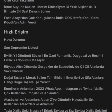
Olan Kedi Yakalandı
İçme Suyuna Kur'an-ı Kerim Dinletiliyor: 31 Yıllık Alışkanlık, O
İlimizde 24 Saat Devam Ediyor
Fatih Altaylı’dan Çok Konuşulacak İddia: ROK İtirafçı Oldu Cem
Küçük’ün Adını Verdi
Hızlı Erişim
Hava Durumu
Son Depremler Listesi
Evlilik Yıl Dönümü Sözleri! En Özel Romantik, Duygusal ve Resimli
Evlilik Yıl dönümü Mesajları
Rüyada Altın Görmek: Gerçekler de Saadetiniz de Çil Çil Altınlarda
Saklı Olabilir!
Doğal Taşların Merak Edilen Tüm Etkileri, Enerjileri ve Şifa Alanları:
Hangi Doğal Taş Ne İşe Yarar?
Emojilerin Anlamları: 2023 WhatsApp, Instagram ve Twitter'da En
Çok Kullanılan Emojiler ve Anlamları
Atasözleri ve Anlamları: A'dan Z'ye Gündelik Hayatta En Sık
Kullanılan Atasözleri ve Anlamları
Tavla Diziliş Şekli Nasıldır? Erkek Tavlası ve Kız Tavlası Diziliş Şekilleri