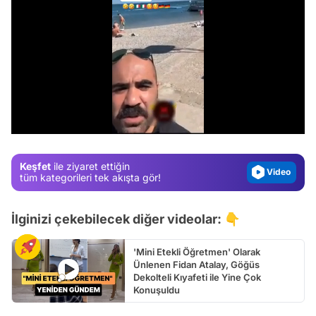
Video
Test
/
Gündem
Magazin
Keşfet
ile ziyaret ettiğin
Video
tüm kategorileri tek akışta gör!
Test
İlginizi çekebilecek diğer videolar: 👇
'Mini Etekli Öğretmen' Olarak
Ünlenen Fidan Atalay, Göğüs
Dekolteli Kıyafeti ile Yine Çok
Konuşuldu