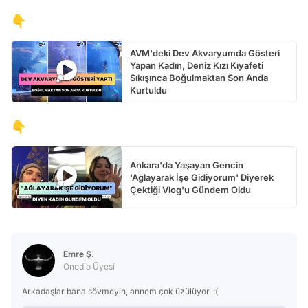
👇
AVM'deki Dev Akvaryumda Gösteri
Yapan Kadın, Deniz Kızı Kıyafeti
Sıkışınca Boğulmaktan Son Anda
Kurtuldu
👇
Ankara'da Yaşayan Gencin
'Ağlayarak İşe Gidiyorum' Diyerek
Çektiği Vlog'u Gündem Oldu
Emre Ş.
Onedio Üyesi
Arkadaşlar bana sövmeyin, annem çok üzülüyor. :(