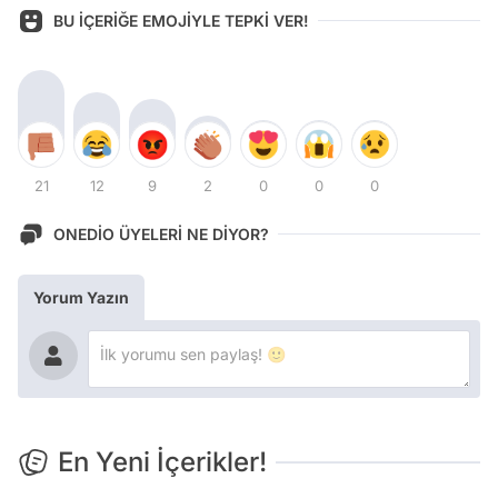
BU İÇERİĞE EMOJİYLE TEPKİ VER!
21
12
9
2
0
0
0
ONEDİO ÜYELERİ NE DİYOR?
Yorum Yazın
En Yeni İçerikler!